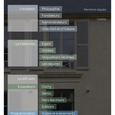
Fondation
Philosophie
Mentions légales
Fondateurs
Crédits
Administrateurs
Ville d’art et d’histoire
La Collection
Esprit
Artistes
Acquisitions récentes
Les oeuvres
La diffusion
Expositions
Clichy
Senlis
Hors-les-murs
Editions
Programmation
Visites et évènements