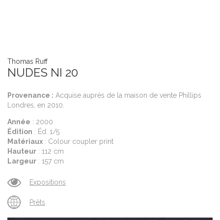
Thomas Ruff
Th
NUDES NI 20
N
Provenance :
Acquise auprès de la maison de vente Phillips
P
Londres, en 2010.
Ne
Année
: 2000
A
Édition
: Éd. 1/5
Éd
Matériaux
: Colour coupler print
M
Hauteur
: 112 cm
H
Largeur
: 157 cm
L
Expositions
Prêts