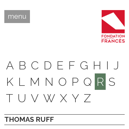
menu
A
B
C
D
E
F
G
H
I
J
K
L
M
N
O
P
Q
R
S
T
U
V
W
X
Y
Z
THOMAS RUFF