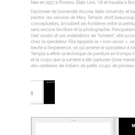
Née en 1957 à Phoenix,
États-Unis
. Vit et travaille à B
Diplômée de l’université Arizona State University et b
peintre, les oeuvres de Mary Temple, dont beaucoup s
conceptuelles, brouillent les frontières entre la peintu
sans exclure l’écriture et la photographie.
Principale
l’œil visuels et ses installations de “lumière”, elle
chez le spectateur. Elle l’appelle le « non-savoir »,
heurte à l’expérience, ce qui amène le spectateur à s’i
Temple a affiné sa technique de peinture en trompe-l’œi
et le corps que la lumière a été capturée d’une manièr
des centaines de milliers de petits coups de pinceau.