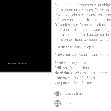
Chaque image représente un dirigea
décision ou un discours. En réson
révolutionnaires en cours, l’ensembl
médias dans la construction de l’im
Présentés sous forme de calendrie
de février 2011 — ces travaux intèg
portrait est placé en hauteur sur la 
décision politique évoquée, et inv
Crédits :
©Mary Temple
Provenance
: Acquise auprès de 
Année
: 2007-2012
Édition
: Pièce unique
Matériaux
: 28 dessins à l'encre s
Hauteur
: 28 x 48,26 cm
Largeur
: 28 x 38,1 cm
Expositions
Prêts