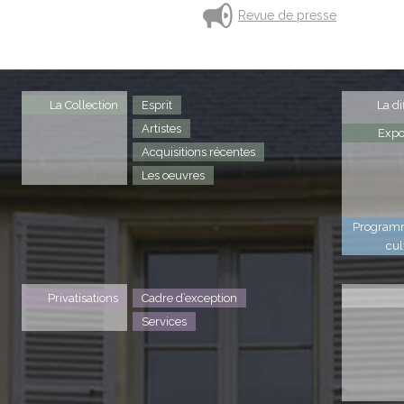
Revue de presse
La Collection
Esprit
La di
Artistes
Expo
Acquisitions récentes
Les oeuvres
Program
cul
Privatisations
Cadre d’exception
Services