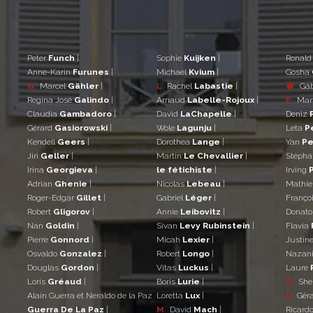
Peter
Funch
|
Sophie
Kuijken
|
Ronal
Anne-Karin
Furunes
|
Michael
Kvium
|
Gosha
G
Marcel
Gähler
|
L
Rachel
Labastie
|
�
Gá
Regina José
Galindo
|
Arnaud
Labelle-Rojoux
|
P
Mar
Claudia
Gambadoro
|
David
LaChapelle
|
Deniz
Gérard
Gasiorowski
|
Wole
Lagunju
|
Leta
P
Kendell
Geers
|
Dorothea
Lange
|
Yan
Pe
Jiri
Geller
|
Martin
Le Chevallier
|
Stéph
Irina
Georgieva
|
le fétichiste
|
Irving
Adrian
Ghenie
|
Nicolas
Lebeau
|
Mathi
Roger-Edgar
Gillet
|
Gabriel
Léger
|
Franço
Robert
Gligorov
|
Annie
Leibovitz
|
Donat
Nan
Goldin
|
Sivan
Levy Rubinstein
|
Flavia
Pierre
Gonnord
|
Micah
Lexier
|
Justin
Osvaldo
Gonzalez
|
Robert
Longo
|
Nazan
Douglas
Gordon
|
Vitas
Luckus
|
Laure
Loris
Gréaud
|
Boris
Lurie
|
Q
She
Alain Guerra et Neraldo de la Paz
Loretta
Lux
|
R
Gér
Guerra De La Paz
|
M
David
Mach
|
Ricard