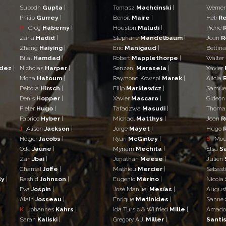
Subodh
Gupta
|
Tomasz
Machcinski
|
Werne
Philip
Gurrey
|
Benoît
Maire
|
Heli
Re
H
Greg
Haberny
|
Houston
Maludi
|
Pierre
Zaha
Hadid
|
Stéphane
Mandelbaum
|
Jean
R
Zhang
Haiying
|
Eric
Manigaud
|
Bettin
Bilal
Hamdad
|
Robert
Mapplethorpe
|
Walter
ndez
|
Nicholas
Harper
|
Senzeni
Marasela
|
Xavier
Mona
Hatoum
|
Raymond Kowspi
Marek
|
Alicia
Debora
Hirsch
|
Filip
Markiewicz
|
Samue
Denis
Hopper
|
Xavier
Mascaro
|
Gideo
Pieter
Hugo
|
Tafadzwa
Masudi
|
Thom
Fabrice
Hyber
|
Michael
Matthys
|
Jean
R
J
Alison
Jackson
|
Jorge
Mayet
|
Hugo
Holger
Jacobs
|
Ryan
McGinley
|
S
Mo
Oda
Jaune
|
Myriam
Mechita
|
Elsa
S
Zan
Jbai
|
Jonathan
Meese
|
Julien
Chantal
Joffe
|
Mathieu
Mercier
|
Sebast
ly
|
Rashid
Johnson
|
Eugenio
Mérino
|
Nicola
Eva
Jospin
|
José Manuel
Mesías
|
Augus
Alain
Josseau
|
Enrique
Metinides
|
Sanne
K
Johannes
Kahrs
|
Ida Tursic & Wilfried
Mille
|
Amad
Sarah
Kaliski
|
Gregory A.J.
Miller
|
Santis