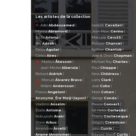
Les artistes de la collection
A
Adel
Abdessemed
|
Isabelle
Cavalleri
|
Marina
Abramović
|
Jean-Marc
Cerino
|
Eddie
Adams
|
Manuele
Cerutti
|
Roy
Adzak
|
Philippe
Chancel
|
Farley
Aguilar
|
Nathan
Chantob
|
Carlos
Aires
|
Jake & Dinos
Chapman
|
�
Markus
Åkesson
|
Michael Ray
Charles
|
A
Jean-Michel
Alberola
|
Paul
Chiappe
|
Richard
Aldrich
|
Nina
Childress
|
�
Manuel
Álvarez Bravo
|
Larry
Clark
|
A
Willem
Andersson
|
José
Cobo
|
Franco
Angeloni
|
Mark
Cohen
|
Anonyme, Ère Meiji (Japon)
|
George
Condo
|
Vladimir
Anselm
|
Pascal
Convert
|
Elodie
Antoine
|
Gil Heitor
Cortesão
|
Nobuyoshi
Araki
|
Thierry
Costeseque
|
Diane
Arbus
|
Gregory
Crewdson
|
Amandine
Arcelli
|
John
Currin
|
Ariane (Anonyme)
|
Edward Sheriff
Curtis
|