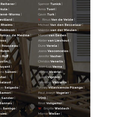
r
Reiterer
|
Spencer
Tunick
|
kula
|
Anna
Tuori
|
René-Worms
|
Gavin
Turk
|
evillard
|
V
Rinus
Van de Velde
|
a
Rheims
|
Michael
Van den Besselaar
|
Robinson
|
Valentin
van der Meulen
|
Robles de Medina
|
Marcel
van Eeden
|
Ross
|
Atelier
van Lieshout
|
l
Rousseau
|
Dune
Varela
|
n
Rubin
|
Joana
Vasconcelos
|
as
Ruff
|
Jennifer
Vasher
|
ustin
|
Christos
Venetis
|
Ruyant
|
Jean-Luc
Verna
|
una
Saboni
|
Jeanne
Vicérial
|
ahal
|
Julien
Vignikin
|
Salaud
|
Rimaldas
Vikšraitis
|
iao
Salgado
|
Shirley
Villavicencio Pizango
|
Samorì
|
Paul Joseph
Vogeler
|
t
Sander
|
VOID
|
Sannes
|
Rinat
Voligamsi
|
ou
Sanogo
|
W
Brigitte
Waldach
|
simi
|
Marnie
Weber
|