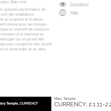
rooklyn,
États-Unis
.
Expositions
ien qu’ayant une formation de
Prêts
ont des installations
re, la sculpture et le dessin,
ment connue pour ses trompe-
 provoque un moment de confusion
 ce moment où la mémoire se
nterroger sur ce qui est réel.
l pour convaincre l’œil, l’esprit
e ou d’une autre, et ce, dans
Mary Temple
CURRENCY, 2.1.11-2.