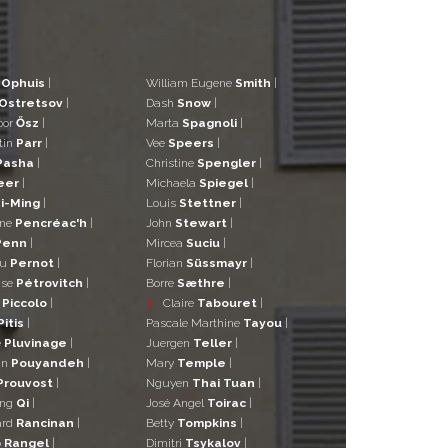
d
Ophuis
|
William Eugene
Smith
|
Ostretsov
|
Dash
Snow
|
bor
Ősz
|
Marta
Spagnoli
|
tin
Parr
|
Vee
Speers
|
Pasha
|
Christine
Spengler
|
eer
|
Michaela
Spiegel
|
i-Ming
|
Louis
Stettner
|
ane
Pencréac'h
|
John
Stewart
|
Penn
|
Mircea
Suciu
|
eu
Pernot
|
Florian
Süssmayr
|
ise
Pétrovitch
|
Borre
Sæthre
|
o
Piccolo
|
T
Claire
Tabouret
|
Pitis
|
Pascale Marthine
Tayou
|
e
Pluvinage
|
Juergen
Teller
|
in
Pouyandeh
|
Mary
Temple
|
Prouvost
|
Nguyen
Thai Tuan
|
ng
Qi
|
José Angel
Toirac
|
ard
Rancinan
|
Betty
Tompkins
|
o
Rangel
|
Dimitri
Tsykalov
|