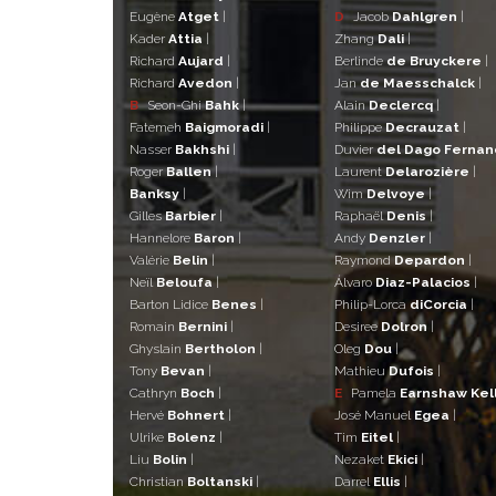
Eugène
Atget
|
D
Jacob
Dahlgren
|
Kader
Attia
|
Zhang
Dali
|
Richard
Aujard
|
Berlinde
de Bruyckere
|
Richard
Avedon
|
Jan
de Maesschalck
|
B
Seon-Ghi
Bahk
|
Alain
Declercq
|
Fatemeh
Baigmoradi
|
Philippe
Decrauzat
|
Nasser
Bakhshi
|
Duvier
del Dago Ferna
Roger
Ballen
|
Laurent
Delarozière
|
Banksy
|
Wim
Delvoye
|
Gilles
Barbier
|
Raphaël
Denis
|
Hannelore
Baron
|
Andy
Denzler
|
Valérie
Belin
|
Raymond
Depardon
|
Neïl
Beloufa
|
Álvaro
Diaz-Palacios
|
Barton Lidice
Benes
|
Philip-Lorca
diCorcia
|
Romain
Bernini
|
Desiree
Dolron
|
Ghyslain
Bertholon
|
Oleg
Dou
|
Tony
Bevan
|
Mathieu
Dufois
|
Cathryn
Boch
|
E
Pamela
Earnshaw Kel
Hervé
Bohnert
|
José Manuel
Egea
|
Ulrike
Bolenz
|
Tim
Eitel
|
Liu
Bolin
|
Nezaket
Ekici
|
Christian
Boltanski
|
Darrel
Ellis
|