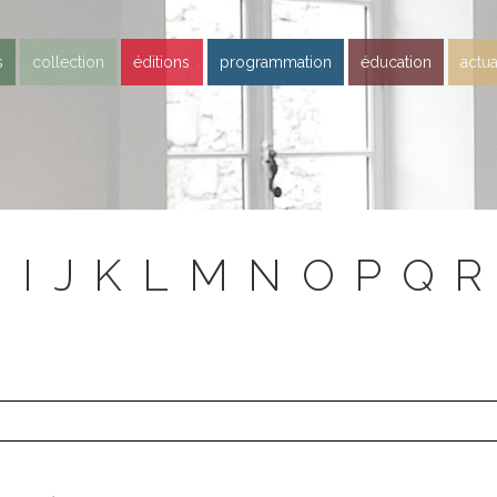
s
collection
éditions
programmation
éducation
actua
H
I
J
K
L
M
N
O
P
Q
R