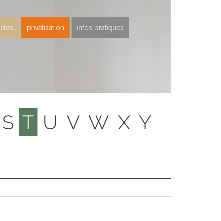
lités
privatisation
infos pratiques
S
T
U
V
W
X
Y