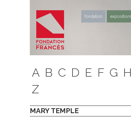
fondation
exposition
A
B
C
D
E
F
G
Z
MARY TEMPLE