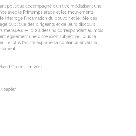
nt politique accompagné d’un titre médiatisant une
ance avec le Printemps arabe et les mouvements
e interroge l’incarnation du pouvoir et le rôle des
age publique des dirigeants et de leurs discours.
rs mensuels — ici 28 dessins correspondant au mois
rent également une dimension subjective : plus le
feuille, plus l’artiste exprime sa confiance envers la
ersement.
Mixed Greens, en 2011.
ur papier