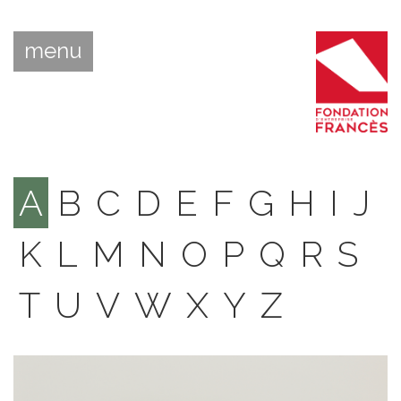
menu
A
B
C
D
E
F
G
H
I
J
K
L
M
N
O
P
Q
R
S
T
U
V
W
X
Y
Z