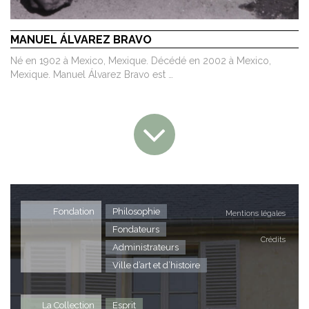
MANUEL ÁLVAREZ BRAVO
Né en 1902 à Mexico, Mexique. Décédé en 2002 à Mexico,
Mexique. Manuel Álvarez Bravo est …
Fondation
Philosophie
Mentions légales
Fondateurs
Crédits
Administrateurs
Ville d’art et d’histoire
La Collection
Esprit