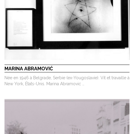
MARINA ABRAMOVIĆ
Née en 1946 à Belgrade, Serbie (ex-Yougoslavie). Vit et travaille à
New York, États-Unis. Marina Abramović …