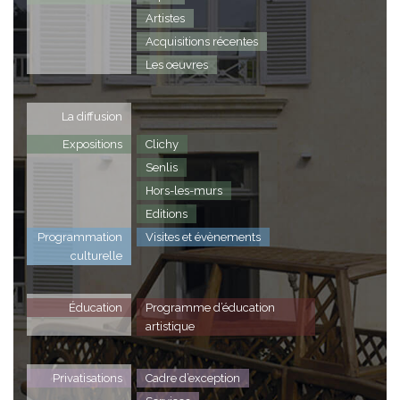
Artistes
Acquisitions récentes
Les oeuvres
La diffusion
Expositions
Clichy
Senlis
Hors-les-murs
Editions
Programmation
Visites et évènements
culturelle
Éducation
Programme d’éducation
artistique
Privatisations
Cadre d’exception