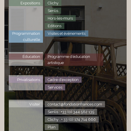
Expositions
Clichy
Senlis
Hors-les-murs
Editions
Programmation
Visites et évènements
culturelle
Éducation
Programme d’éducation
artistique
Privatisations
Cadre d’exception
Services
Visiter
contact@fondationfrances.com
Senlis : +33 (0) 344 562 135
Clichy : + 33 (0) 174 714 666
Plan