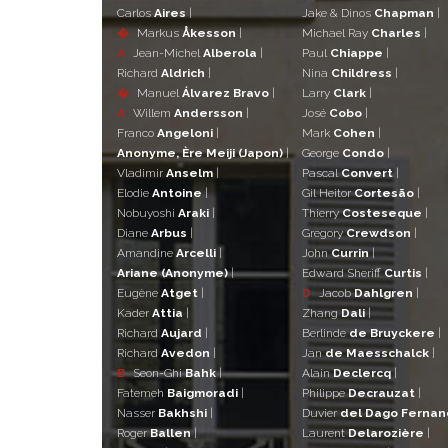
Carlos
Aires
|
Jake & Dinos
Chapman
|
�
Markus
Åkesson
|
Michael Ray
Charles
|
A
Jean-Michel
Alberola
|
Paul
Chiappe
|
Richard
Aldrich
|
Nina
Childress
|
�
Manuel
Álvarez Bravo
|
Larry
Clark
|
A
Willem
Andersson
|
José
Cobo
|
Franco
Angeloni
|
Mark
Cohen
|
Anonyme, Ère Meiji (Japon)
|
George
Condo
|
Vladimir
Anselm
|
Pascal
Convert
|
Elodie
Antoine
|
Gil Heitor
Cortesão
|
Nobuyoshi
Araki
|
Thierry
Costeseque
|
Diane
Arbus
|
Gregory
Crewdson
|
Amandine
Arcelli
|
John
Currin
|
Ariane (Anonyme)
|
Edward Sheriff
Curtis
|
Eugène
Atget
|
D
Jacob
Dahlgren
|
Kader
Attia
|
Zhang
Dali
|
Richard
Aujard
|
Berlinde
de Bruyckere
|
Richard
Avedon
|
Jan
de Maesschalck
|
B
Seon-Ghi
Bahk
|
Alain
Declercq
|
Fatemeh
Baigmoradi
|
Philippe
Decrauzat
|
Nasser
Bakhshi
|
Duvier
del Dago Ferna
Roger
Ballen
|
Laurent
Delarozière
|