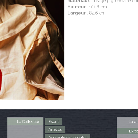
Matériaux
: Tirage pigmentaire co
Hauteur
: 101,6 cm
Largeur
: 82,6 cm
La Collection
Esprit
La di
Artistes
Expo
Acquisitions récentes