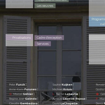
Les oeuvres
Program
cul
Privatisations
Cadre d’exception
Services
Peter
Funch
|
Sophie
Kuijken
|
Ronal
Anne-Karin
Furunes
|
Michael
Kvium
|
Gosha
G
Marcel
Gähler
|
L
Rachel
Labastie
|
�
Gá
Regina José
Galindo
|
Arnaud
Labelle-Rojoux
|
P
Mar
Claudia
Gambadoro
|
David
LaChapelle
|
Deniz