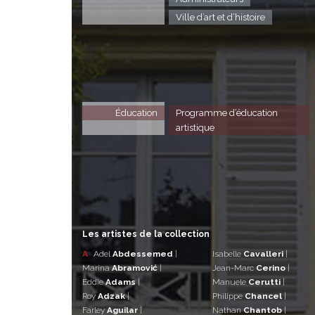
Ville d’art et d’histoire
Éducation
Programme d’éducation
artistique
Les artistes de la collection
A
Adel
Abdessemed
|
Isabelle
Cavalleri
|
Marina
Abramović
|
Jean-Marc
Cerino
|
Eddie
Adams
|
Manuele
Cerutti
|
Roy
Adzak
|
Philippe
Chancel
|
Farley
Aguilar
|
Nathan
Chantob
|