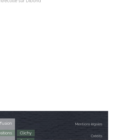
ntrecollé sur Dibond
ffusion
Mentions légales
sitions
Clichy
Crédits