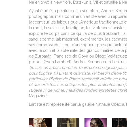
Né en 1950 à New York, États-Unis. Vit et travaille à N
Ayant étudié la peinture et la sculpture, Andres Serr
photographe, mais comme un artiste avec un apparei
l’accent sur les tabous que l’Amérique traditionnelle e
la mort, la sexualité, la religion, les violences racistes,
explore le corps dans ce qu’il a de plus troublant : la
sang, sperme, lait maternel, excréments), les cadavres
ses compositions sont d’une rigueur presque pictural
avec le soin et la solennité des grands maîtres de la 
de Zurbarán, Francisco de Goya ou Diego Velázquez 
propos (Yvon Lambert). Andres Serrano entretient une
“Je suis un artiste chrétien, mais cela ne signifie pas
pour l’Église. (…) En tant qu’artiste, j’ai besoin d’être li
particulier l’Église de Rome, reconnaît qu’elle ne peut
et aux artistes. Les critiques les plus virulentes que 
l’Église ni de Rome, mais des fondamentalistes chrét
Magazine).
L’artiste est représenté par la galerie Nathalie Obadia,