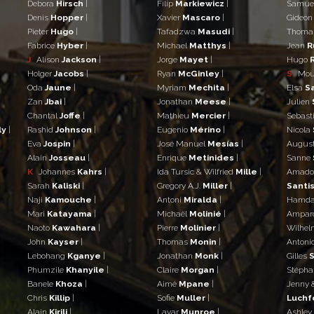
Debora
Hirsch
|
Filip
Markiewicz
|
Samue
Denis
Hopper
|
Xavier
Mascaro
|
Gideo
Pieter
Hugo
|
Tafadzwa
Masudi
|
Thom
Fabrice
Hyber
|
Michael
Matthys
|
Jean
R
J
Alison
Jackson
|
Jorge
Mayet
|
Hugo
Holger
Jacobs
|
Ryan
McGinley
|
S
Mo
Oda
Jaune
|
Myriam
Mechita
|
Elsa
S
Zan
Jbai
|
Jonathan
Meese
|
Julien
Chantal
Joffe
|
Mathieu
Mercier
|
Sebast
ly
|
Rashid
Johnson
|
Eugenio
Mérino
|
Nicola
Eva
Jospin
|
José Manuel
Mesías
|
Augus
Alain
Josseau
|
Enrique
Metinides
|
Sanne
K
Johannes
Kahrs
|
Ida Tursic & Wilfried
Mille
|
Amad
Sarah
Kaliski
|
Gregory A.J.
Miller
|
Santis
Naji
Kamouche
|
Antoni
Miralda
|
Hamd
Mari
Katayama
|
Michaël
Molinié
|
Ampar
Naoto
Kawahara
|
Pierre
Molinier
|
Wilhe
John
Kayser
|
Thomas
Monin
|
Antoni
Lebohang
Kganye
|
Jonathan
Monk
|
Gilles
S
Phumzile
Khanyile
|
Claire
Morgan
|
Stéph
Banele
Khoza
|
Aimé
Mpane
|
Jenny 
Chris
Killip
|
Sofie
Muller
|
Luchf
Alain
Kirili
|
Lavar
Munroe
|
Ashley