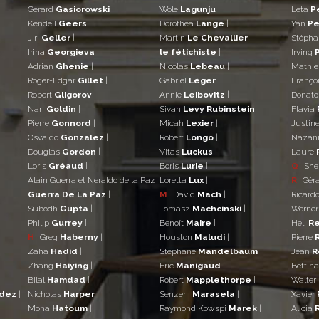
Gérard
Gasiorowski
|
Wole
Lagunju
|
Leta
P
Kendell
Geers
|
Dorothea
Lange
|
Yan
Pe
Jiri
Geller
|
Martin
Le Chevallier
|
Stéph
Irina
Georgieva
|
le fétichiste
|
Irving
Adrian
Ghenie
|
Nicolas
Lebeau
|
Mathi
Roger-Edgar
Gillet
|
Gabriel
Léger
|
Franço
Robert
Gligorov
|
Annie
Leibovitz
|
Donat
Nan
Goldin
|
Sivan
Levy Rubinstein
|
Flavia
Pierre
Gonnord
|
Micah
Lexier
|
Justin
Osvaldo
Gonzalez
|
Robert
Longo
|
Nazan
Douglas
Gordon
|
Vitas
Luckus
|
Laure
Loris
Gréaud
|
Boris
Lurie
|
Q
She
Alain Guerra et Neraldo de la Paz
Loretta
Lux
|
R
Gér
Guerra De La Paz
|
M
David
Mach
|
Ricard
Subodh
Gupta
|
Tomasz
Machcinski
|
Werne
Philip
Gurrey
|
Benoît
Maire
|
Heli
Re
H
Greg
Haberny
|
Houston
Maludi
|
Pierre
Zaha
Hadid
|
Stéphane
Mandelbaum
|
Jean
R
Zhang
Haiying
|
Eric
Manigaud
|
Bettin
Bilal
Hamdad
|
Robert
Mapplethorpe
|
Walter
ndez
|
Nicholas
Harper
|
Senzeni
Marasela
|
Xavier
Mona
Hatoum
|
Raymond Kowspi
Marek
|
Alicia