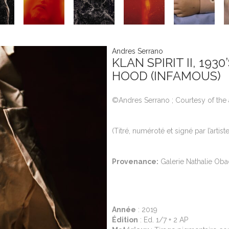
Andres Serrano
KLAN SPIRIT II, 19
HOOD (INFAMOUS)
©Andres Serrano ; Courtesy of the a
(Titré, numéroté et signé par l’artis
Provenance:
Galerie Nathalie Obad
Année
: 2019
Édition
: Ed. 1/7 + 2 AP