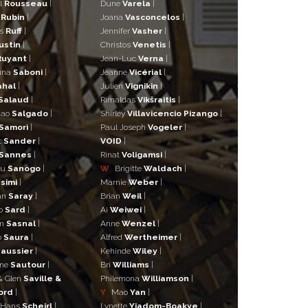
l
Rousseau
|
Dune
Varela
|
n
Rubin
|
Joana
Vasconcelos
|
as
Ruff
|
Jennifer
Vasher
|
ustin
|
Christos
Venetis
|
Ruyant
|
Jean-Luc
Verna
|
una
Saboni
|
Jeanne
Vicérial
|
ahal
|
Julien
Vignikin
|
Salaud
|
Rimaldas
Vikšraitis
|
iao
Salgado
|
Shirley
Villavicencio Pizango
|
Samorì
|
Paul Joseph
Vogeler
|
t
Sander
|
VOID
|
Sannes
|
Rinat
Voligamsi
|
ou
Sanogo
|
W
Brigitte
Waldach
|
simi
|
Marnie
Weber
|
an
Saray
|
Brian
Weil
|
o
Sard
|
Ai
Weiwei
|
lm
Sasnal
|
Anne
Wenzel
|
o
Saura
|
Alfred
Wertheimer
|
aussier
|
Kehinde
Wiley
|
ane
Sautour
|
Bri
Williams
|
& Glen
Saville &
Philemona
Williamson
|
ord
|
Y
Mao
Yan
|
 Hans
Scheirl
|
Lynette
Yiadom-Boakye
|