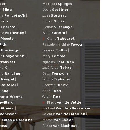
eer
|
Michaela
Spiegel
|
i-Ming
|
Louis
Stettner
|
ane
Pencréac'h
|
John
Stewart
|
Penn
|
Mircea
Suciu
|
eu
Pernot
|
Florian
Süssmayr
|
ise
Pétrovitch
|
Borre
Sæthre
|
o
Piccolo
|
T
Claire
Tabouret
|
Pitis
|
Pascale Marthine
Tayou
|
e
Pluvinage
|
Juergen
Teller
|
in
Pouyandeh
|
Mary
Temple
|
Prouvost
|
Nguyen
Thai Tuan
|
ng
Qi
|
José Angel
Toirac
|
ard
Rancinan
|
Betty
Tompkins
|
o
Rangel
|
Dimitri
Tsykalov
|
r
Reiterer
|
Spencer
Tunick
|
kula
|
Anna
Tuori
|
René-Worms
|
Gavin
Turk
|
evillard
|
V
Rinus
Van de Velde
|
a
Rheims
|
Michael
Van den Besselaar
|
Robinson
|
Valentin
van der Meulen
|
Robles de Medina
|
Marcel
van Eeden
|
Ross
|
Atelier
van Lieshout
|