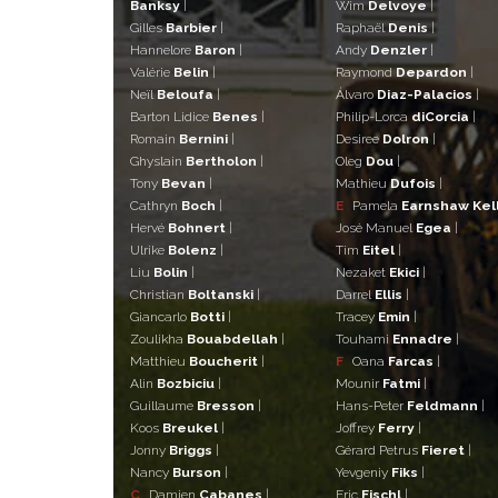
Banksy
|
Wim
Delvoye
|
Gilles
Barbier
|
Raphaël
Denis
|
Hannelore
Baron
|
Andy
Denzler
|
Valérie
Belin
|
Raymond
Depardon
|
Neïl
Beloufa
|
Álvaro
Diaz-Palacios
|
Barton Lidice
Benes
|
Philip-Lorca
diCorcia
|
Romain
Bernini
|
Desiree
Dolron
|
Ghyslain
Bertholon
|
Oleg
Dou
|
Tony
Bevan
|
Mathieu
Dufois
|
Cathryn
Boch
|
E
Pamela
Earnshaw Kel
Hervé
Bohnert
|
José Manuel
Egea
|
Ulrike
Bolenz
|
Tim
Eitel
|
Liu
Bolin
|
Nezaket
Ekici
|
Christian
Boltanski
|
Darrel
Ellis
|
Giancarlo
Botti
|
Tracey
Emin
|
Zoulikha
Bouabdellah
|
Touhami
Ennadre
|
Matthieu
Boucherit
|
F
Oana
Farcas
|
Alin
Bozbiciu
|
Mounir
Fatmi
|
Guillaume
Bresson
|
Hans-Peter
Feldmann
|
Koos
Breukel
|
Joffrey
Ferry
|
Jonny
Briggs
|
Gérard Petrus
Fieret
|
Nancy
Burson
|
Yevgeniy
Fiks
|
C
Damien
Cabanes
|
Eric
Fischl
|