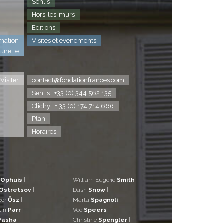
Senlis
Hors-les-murs
Editions
mation
Visites et évènements
turelle
Visiter
contact@fondationfrances.com
Senlis : +33 (0) 344 562 135
Clichy : + 33 (0) 174 714 666
Plan
Horaires
d
Ophuis
|
William Eugene
Smith
|
Ostretsov
|
Dash
Snow
|
bor
Ősz
|
Marta
Spagnoli
|
tin
Parr
|
Vee
Speers
|
Pasha
|
Christine
Spengler
|