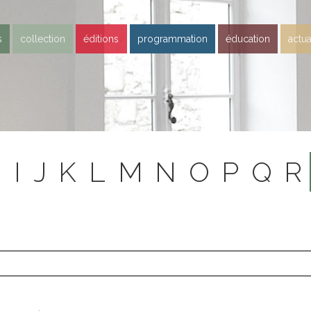
s
collection
éditions
programmation
éducation
actua
H
I
J
K
L
M
N
O
P
Q
R