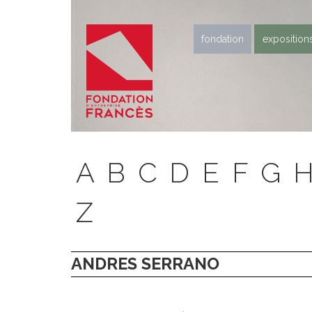
fondation
exposition
A
B
C
D
E
F
G
Z
ANDRES SERRANO