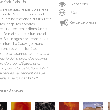
ew York, États-Unis.
Expositions
ano ne se qualifie pas comme un
Prêts
l photo. Ses images mettent
t puritaine cherche à dissimuler :
Revue de presse
 les inégalités sociales… Il
 chair et ses émanations (urine,
… Sa maîtrise de la lumière et
e. Ses images sont construites
peinture. Le Caravage, Francisco
sont souvent cités à son
 liberté assumée avec le sacré.
 que je doive créer des oeuvres
bre de créer. L’Église, et en
 imposer de restrictions à l’art
j’ai reçues ne viennent pas de
iens américains.”
(InitiArt
 Paris/Bruxelles.