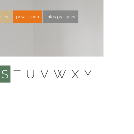
lités
privatisation
infos pratiques
S
T
U
V
W
X
Y