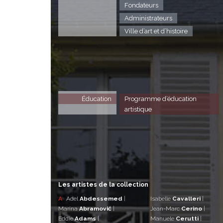
Fondateurs
Administrateurs
Ville d’art et d’histoire
Éducation
Programme d’éducation
artistique
Les artistes de la collection
A
Adel
Abdessemed
|
Isabelle
Cavalleri
|
Marina
Abramović
|
Jean-Marc
Cerino
|
Eddie
Adams
|
Manuele
Cerutti
|