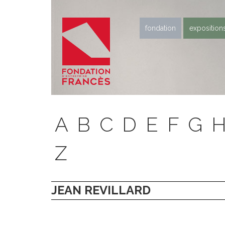
fondation
exposition
A
B
C
D
E
F
G
Z
JEAN REVILLARD