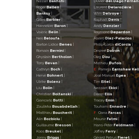
Nasser
Bakhshi
|
Duvier
del Dago Ferna
Roger
Ballen
|
Laurent
Delarozière
|
Banksy
|
Wim
Delvoye
|
Gilles
Barbier
|
Raphaël
Denis
|
Hannelore
Baron
|
Andy
Denzler
|
Valérie
Belin
|
Raymond
Depardon
|
Neïl
Beloufa
|
Álvaro
Diaz-Palacios
|
Barton Lidice
Benes
|
Philip-Lorca
diCorcia
|
Romain
Bernini
|
Desiree
Dolron
|
Ghyslain
Bertholon
|
Oleg
Dou
|
Tony
Bevan
|
Mathieu
Dufois
|
Cathryn
Boch
|
E
Pamela
Earnshaw Kel
Hervé
Bohnert
|
José Manuel
Egea
|
Ulrike
Bolenz
|
Tim
Eitel
|
Liu
Bolin
|
Nezaket
Ekici
|
Christian
Boltanski
|
Darrel
Ellis
|
Giancarlo
Botti
|
Tracey
Emin
|
Zoulikha
Bouabdellah
|
Touhami
Ennadre
|
Matthieu
Boucherit
|
F
Oana
Farcas
|
Alin
Bozbiciu
|
Mounir
Fatmi
|
Guillaume
Bresson
|
Hans-Peter
Feldmann
|
Koos
Breukel
|
Joffrey
Ferry
|
Jonny
Briggs
|
Gérard Petrus
Fieret
|