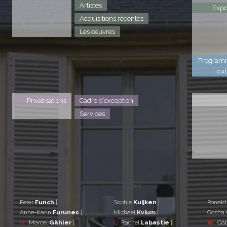
Artistes
Expo
Acquisitions récentes
Les oeuvres
Program
cul
Privatisations
Cadre d’exception
Services
Peter
Funch
|
Sophie
Kuijken
|
Ronal
Anne-Karin
Furunes
|
Michael
Kvium
|
Gosha
G
Marcel
Gähler
|
L
Rachel
Labastie
|
�
Gá