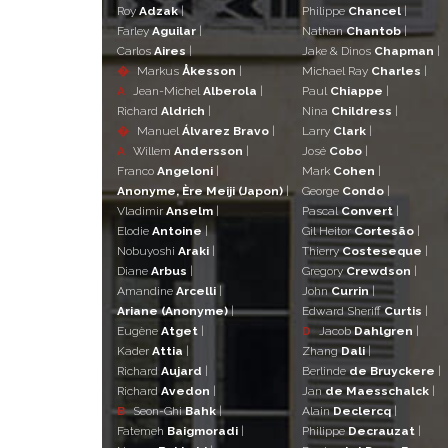
Roy
Adzak
|
Philippe
Chancel
|
Farley
Aguilar
|
Nathan
Chantob
|
Carlos
Aires
|
Jake & Dinos
Chapman
|
�
Markus
Åkesson
|
Michael Ray
Charles
|
A
Jean-Michel
Alberola
|
Paul
Chiappe
|
Richard
Aldrich
|
Nina
Childress
|
�
Manuel
Álvarez Bravo
|
Larry
Clark
|
A
Willem
Andersson
|
José
Cobo
|
Franco
Angeloni
|
Mark
Cohen
|
Anonyme, Ère Meiji (Japon)
|
George
Condo
|
Vladimir
Anselm
|
Pascal
Convert
|
Elodie
Antoine
|
Gil Heitor
Cortesão
|
Nobuyoshi
Araki
|
Thierry
Costeseque
|
Diane
Arbus
|
Gregory
Crewdson
|
Amandine
Arcelli
|
John
Currin
|
Ariane (Anonyme)
|
Edward Sheriff
Curtis
|
Eugène
Atget
|
D
Jacob
Dahlgren
|
Kader
Attia
|
Zhang
Dali
|
Richard
Aujard
|
Berlinde
de Bruyckere
|
Richard
Avedon
|
Jan
de Maesschalck
|
B
Seon-Ghi
Bahk
|
Alain
Declercq
|
Fatemeh
Baigmoradi
|
Philippe
Decrauzat
|