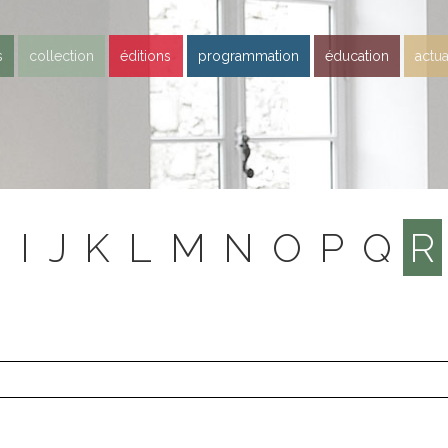
s
collection
éditions
programmation
éducation
actua
H
I
J
K
L
M
N
O
P
Q
R