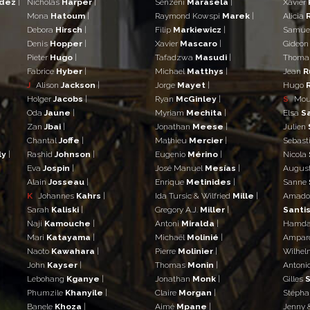
ndez
|
Nicholas
Harper
|
Senzeni
Marasela
|
Xavier
Mona
Hatoum
|
Raymond Kowspi
Marek
|
Alicia
Debora
Hirsch
|
Filip
Markiewicz
|
Samue
Denis
Hopper
|
Xavier
Mascaro
|
Gideo
Pieter
Hugo
|
Tafadzwa
Masudi
|
Thom
Fabrice
Hyber
|
Michael
Matthys
|
Jean
R
J
Alison
Jackson
|
Jorge
Mayet
|
Hugo
Holger
Jacobs
|
Ryan
McGinley
|
S
Mo
Oda
Jaune
|
Myriam
Mechita
|
Elsa
S
Zan
Jbai
|
Jonathan
Meese
|
Julien
Chantal
Joffe
|
Mathieu
Mercier
|
Sebast
ly
|
Rashid
Johnson
|
Eugenio
Mérino
|
Nicola
Eva
Jospin
|
José Manuel
Mesías
|
Augus
Alain
Josseau
|
Enrique
Metinides
|
Sanne
K
Johannes
Kahrs
|
Ida Tursic & Wilfried
Mille
|
Amad
Sarah
Kaliski
|
Gregory A.J.
Miller
|
Santis
Naji
Kamouche
|
Antoni
Miralda
|
Hamd
Mari
Katayama
|
Michaël
Molinié
|
Ampar
Naoto
Kawahara
|
Pierre
Molinier
|
Wilhe
John
Kayser
|
Thomas
Monin
|
Antoni
Lebohang
Kganye
|
Jonathan
Monk
|
Gilles
S
Phumzile
Khanyile
|
Claire
Morgan
|
Stéph
Banele
Khoza
|
Aimé
Mpane
|
Jenny 