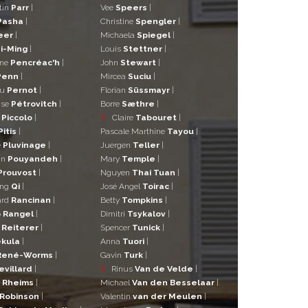
tin
Parr
|
Vee
Speers
|
Pasha
|
Christine
Spengler
|
eer
|
Michaela
Spiegel
|
i-Ming
|
Louis
Stettner
|
ane
Pencréac'h
|
John
Stewart
|
Penn
|
Mircea
Suciu
|
eu
Pernot
|
Florian
Süssmayr
|
ise
Pétrovitch
|
Borre
Sæthre
|
o
Piccolo
|
T
Claire
Tabouret
|
Pitis
|
Pascale Marthine
Tayou
|
e
Pluvinage
|
Juergen
Teller
|
in
Pouyandeh
|
Mary
Temple
|
Prouvost
|
Nguyen
Thai Tuan
|
ng
Qi
|
José Angel
Toirac
|
ard
Rancinan
|
Betty
Tompkins
|
o
Rangel
|
Dimitri
Tsykalov
|
r
Reiterer
|
Spencer
Tunick
|
kula
|
Anna
Tuori
|
René-Worms
|
Gavin
Turk
|
evillard
|
V
Rinus
Van de Velde
|
a
Rheims
|
Michael
Van den Besselaar
|
Robinson
|
Valentin
van der Meulen
|