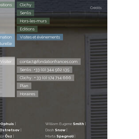
sitions
Clichy
Crédits
Senlis
Hors-les-murs
Editions
mation
Visites et évènements
turelle
Visiter
contact@fondationfrances.com
Senlis : +33 (0) 344 562 135
Clichy : + 33 (0) 174 714 666
Plan
Horaires
d
Ophuis
|
William Eugene
Smith
|
Ostretsov
|
Dash
Snow
|
bor
Ősz
|
Marta
Spagnoli
|