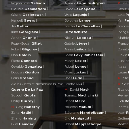
Regina José
Galindo
|
Arnaud
Labelle-Rojoux
|
P
Mar
Claudia
Gambadoro
|
David
LaChapelle
|
Deniz
Gérard
Gasiorowski
|
Wole
Lagunju
|
Leta
P
Kendell
Geers
|
Dorothea
Lange
|
Yan
Pe
Jiri
Geller
|
Martin
Le Chevallier
|
Stéph
Irina
Georgieva
|
le fétichiste
|
Irving
Adrian
Ghenie
|
Nicolas
Lebeau
|
Mathi
Roger-Edgar
Gillet
|
Gabriel
Léger
|
Franço
Robert
Gligorov
|
Annie
Leibovitz
|
Donat
Nan
Goldin
|
Sivan
Levy Rubinstein
|
Flavia
Pierre
Gonnord
|
Micah
Lexier
|
Justin
Osvaldo
Gonzalez
|
Robert
Longo
|
Nazan
Douglas
Gordon
|
Vitas
Luckus
|
Laure
Loris
Gréaud
|
Boris
Lurie
|
Q
She
Alain Guerra et Neraldo de la Paz
Loretta
Lux
|
R
Gér
Guerra De La Paz
|
M
David
Mach
|
Ricard
Subodh
Gupta
|
Tomasz
Machcinski
|
Werne
Philip
Gurrey
|
Benoît
Maire
|
Heli
Re
H
Greg
Haberny
|
Houston
Maludi
|
Pierre
Zaha
Hadid
|
Stéphane
Mandelbaum
|
Jean
R
Zhang
Haiying
|
Eric
Manigaud
|
Bettin
Bilal
Hamdad
|
Robert
Mapplethorpe
|
Walter