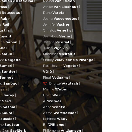
Robles de Medina
|
Marcel
van Eeden
|
Ross
|
Atelier
van Lieshout
|
l
Rousseau
|
Dune
Varela
|
n
Rubin
|
Joana
Vasconcelos
|
as
Ruff
|
Jennifer
Vasher
|
ustin
|
Christos
Venetis
|
Ruyant
|
Jean-Luc
Verna
|
una
Saboni
|
Jeanne
Vicérial
|
ahal
|
Julien
Vignikin
|
Salaud
|
Rimaldas
Vikšraitis
|
iao
Salgado
|
Shirley
Villavicencio Pizango
|
Samorì
|
Paul Joseph
Vogeler
|
t
Sander
|
VOID
|
Sannes
|
Rinat
Voligamsi
|
ou
Sanogo
|
W
Brigitte
Waldach
|
simi
|
Marnie
Weber
|
an
Saray
|
Brian
Weil
|
o
Sard
|
Ai
Weiwei
|
lm
Sasnal
|
Anne
Wenzel
|
o
Saura
|
Alfred
Wertheimer
|
aussier
|
Kehinde
Wiley
|
ane
Sautour
|
Bri
Williams
|
& Glen
Saville &
Philemona
Williamson
|