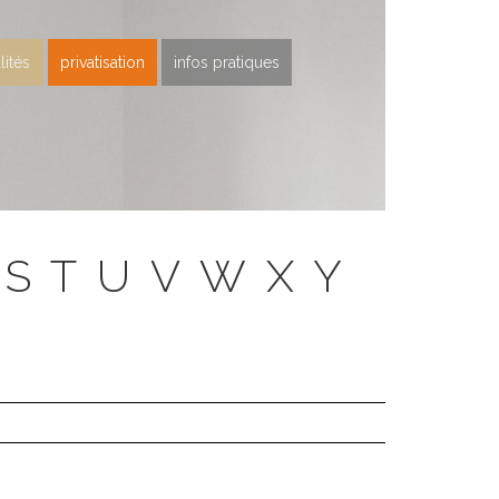
lités
privatisation
infos pratiques
S
T
U
V
W
X
Y