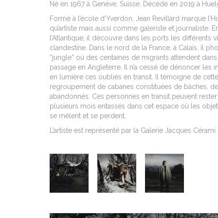
Né en 1967 à Genève, Suisse. Décédé en 2019 à Huelg
Formé à l’école d’Yverdon, Jean Revillard marque l’Hi
qu’artiste mais aussi comme galeriste et journaliste. 
l’Atlantique, il découvre dans les ports les différents 
clandestine. Dans le nord de la France, à Calais, il p
“jungle” où des centaines de migrants attendent dans 
passage en Angleterre. Il n’a cessé de dénoncer les i
en lumière ces oubliés en transit. Il témoigne de cett
regroupement de cabanes constituées de bâches, de 
abandonnés. Ces personnes en transit peuvent reste
plusieurs mois entassés dans cet espace où les obj
se mêlent et se perdent.
L’artiste est représenté par la Galerie Jacques Cérami 