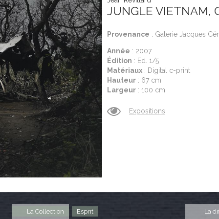
JUNGLE VIETNAM, 
Provenance
: Galerie Jacques Cér
Année
: 2007
Édition
: Ed. 1/5
Matériaux
: Digital c-print
Hauteur
: 67 cm
Largeur
: 100 cm
Expositions
La Collection
Esprit
La di