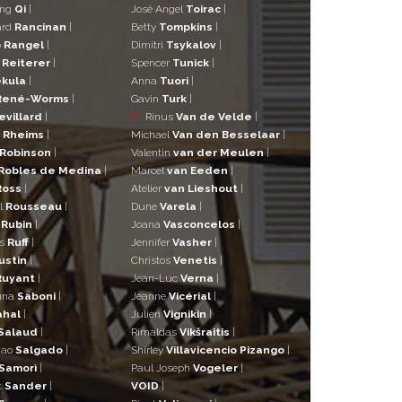
ng
Qi
|
José Angel
Toirac
|
ard
Rancinan
|
Betty
Tompkins
|
o
Rangel
|
Dimitri
Tsykalov
|
r
Reiterer
|
Spencer
Tunick
|
kula
|
Anna
Tuori
|
René-Worms
|
Gavin
Turk
|
evillard
|
V
Rinus
Van de Velde
|
a
Rheims
|
Michael
Van den Besselaar
|
Robinson
|
Valentin
van der Meulen
|
Robles de Medina
|
Marcel
van Eeden
|
Ross
|
Atelier
van Lieshout
|
l
Rousseau
|
Dune
Varela
|
n
Rubin
|
Joana
Vasconcelos
|
as
Ruff
|
Jennifer
Vasher
|
ustin
|
Christos
Venetis
|
Ruyant
|
Jean-Luc
Verna
|
una
Saboni
|
Jeanne
Vicérial
|
ahal
|
Julien
Vignikin
|
Salaud
|
Rimaldas
Vikšraitis
|
iao
Salgado
|
Shirley
Villavicencio Pizango
|
Samorì
|
Paul Joseph
Vogeler
|
t
Sander
|
VOID
|