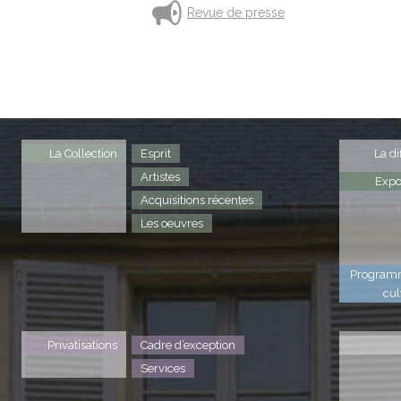
Revue de presse
La Collection
Esprit
La di
Artistes
Expo
Acquisitions récentes
Les oeuvres
Program
cul
Privatisations
Cadre d’exception
Services