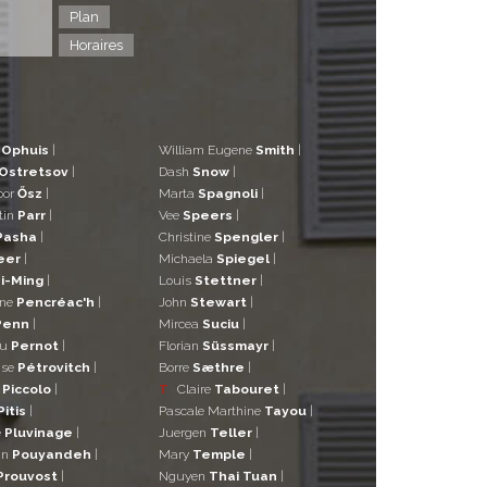
Plan
Horaires
d
Ophuis
|
William Eugene
Smith
|
Ostretsov
|
Dash
Snow
|
bor
Ősz
|
Marta
Spagnoli
|
tin
Parr
|
Vee
Speers
|
Pasha
|
Christine
Spengler
|
eer
|
Michaela
Spiegel
|
i-Ming
|
Louis
Stettner
|
ane
Pencréac'h
|
John
Stewart
|
Penn
|
Mircea
Suciu
|
eu
Pernot
|
Florian
Süssmayr
|
ise
Pétrovitch
|
Borre
Sæthre
|
o
Piccolo
|
T
Claire
Tabouret
|
Pitis
|
Pascale Marthine
Tayou
|
e
Pluvinage
|
Juergen
Teller
|
in
Pouyandeh
|
Mary
Temple
|
Prouvost
|
Nguyen
Thai Tuan
|