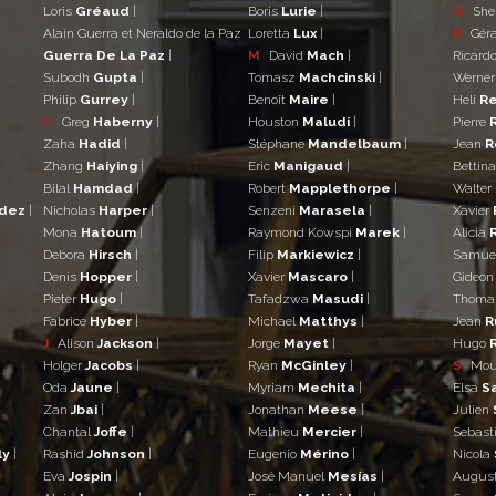
Loris
Gréaud
|
Boris
Lurie
|
Q
She
Alain Guerra et Neraldo de la Paz
Loretta
Lux
|
R
Gér
Guerra De La Paz
|
M
David
Mach
|
Ricard
Subodh
Gupta
|
Tomasz
Machcinski
|
Werne
Philip
Gurrey
|
Benoît
Maire
|
Heli
Re
H
Greg
Haberny
|
Houston
Maludi
|
Pierre
Zaha
Hadid
|
Stéphane
Mandelbaum
|
Jean
R
Zhang
Haiying
|
Eric
Manigaud
|
Bettin
Bilal
Hamdad
|
Robert
Mapplethorpe
|
Walter
ndez
|
Nicholas
Harper
|
Senzeni
Marasela
|
Xavier
Mona
Hatoum
|
Raymond Kowspi
Marek
|
Alicia
Debora
Hirsch
|
Filip
Markiewicz
|
Samue
Denis
Hopper
|
Xavier
Mascaro
|
Gideo
Pieter
Hugo
|
Tafadzwa
Masudi
|
Thom
Fabrice
Hyber
|
Michael
Matthys
|
Jean
R
J
Alison
Jackson
|
Jorge
Mayet
|
Hugo
Holger
Jacobs
|
Ryan
McGinley
|
S
Mo
Oda
Jaune
|
Myriam
Mechita
|
Elsa
S
Zan
Jbai
|
Jonathan
Meese
|
Julien
Chantal
Joffe
|
Mathieu
Mercier
|
Sebast
ly
|
Rashid
Johnson
|
Eugenio
Mérino
|
Nicola
Eva
Jospin
|
José Manuel
Mesías
|
Augus