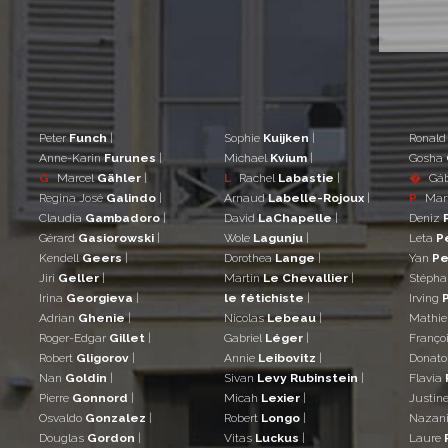
Peter
Funch
|
Sophie
Kuijken
|
Ronal
Anne-Karin
Furunes
|
Michael
Kvium
|
Gosha
G
Marcel
Gähler
|
L
Rachel
Labastie
|
�
Gá
Regina José
Galindo
|
Arnaud
Labelle-Rojoux
|
P
Mar
Claudia
Gambadoro
|
David
LaChapelle
|
Deniz
Gérard
Gasiorowski
|
Wole
Lagunju
|
Leta
P
Kendell
Geers
|
Dorothea
Lange
|
Yan
Pe
Jiri
Geller
|
Martin
Le Chevallier
|
Stéph
Irina
Georgieva
|
le fétichiste
|
Irving
Adrian
Ghenie
|
Nicolas
Lebeau
|
Mathi
Roger-Edgar
Gillet
|
Gabriel
Léger
|
Franço
Robert
Gligorov
|
Annie
Leibovitz
|
Donat
Nan
Goldin
|
Sivan
Levy Rubinstein
|
Flavia
Pierre
Gonnord
|
Micah
Lexier
|
Justin
Osvaldo
Gonzalez
|
Robert
Longo
|
Nazan
Douglas
Gordon
|
Vitas
Luckus
|
Laure