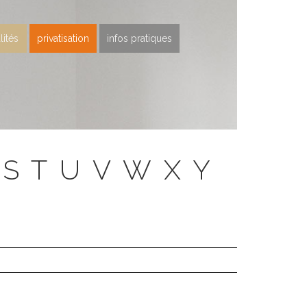
lités
privatisation
infos pratiques
S
T
U
V
W
X
Y