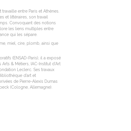
t travaille entre Paris et Athènes.
t littéraires, son travail
 temps. Convoquant des notions
plore les liens multiples entre
ance qui les sépare.
me, miel, cire, plomb, ainsi que
ratifs (ENSAD-Paris), il a exposé
rts & Métiers, IAC-Institut d’Art
ndation Leclerc. Ses travaux
ibliothèque d’art et
privées de Pierre-Alexis Dumas
 Speck (Cologne, Allemagne).