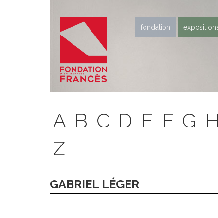
fondation
exposition
A
B
C
D
E
F
G
Z
GABRIEL LÉGER