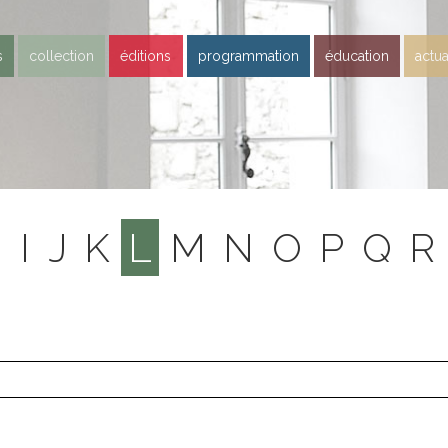
s
collection
éditions
programmation
éducation
actua
H
I
J
K
L
M
N
O
P
Q
R