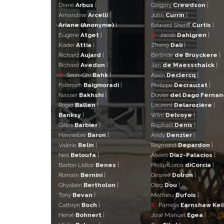
Diane
Arbus
|
Gregory
Crewdson
|
Amandine
Arcelli
|
John
Currin
|
Ariane (Anonyme)
|
Edward Sheriff
Curtis
|
Eugène
Atget
|
D
Jacob
Dahlgren
|
Kader
Attia
|
Zhang
Dali
|
Richard
Aujard
|
Berlinde
de Bruyckere
|
Richard
Avedon
|
Jan
de Maesschalck
|
B
Seon-Ghi
Bahk
|
Alain
Declercq
|
Fatemeh
Baigmoradi
|
Philippe
Decrauzat
|
Nasser
Bakhshi
|
Duvier
del Dago Ferna
Roger
Ballen
|
Laurent
Delarozière
|
Banksy
|
Wim
Delvoye
|
Gilles
Barbier
|
Raphaël
Denis
|
Hannelore
Baron
|
Andy
Denzler
|
Valérie
Belin
|
Raymond
Depardon
|
Neïl
Beloufa
|
Álvaro
Diaz-Palacios
|
Barton Lidice
Benes
|
Philip-Lorca
diCorcia
|
Romain
Bernini
|
Desiree
Dolron
|
Ghyslain
Bertholon
|
Oleg
Dou
|
Tony
Bevan
|
Mathieu
Dufois
|
Cathryn
Boch
|
E
Pamela
Earnshaw Kel
Hervé
Bohnert
|
José Manuel
Egea
|