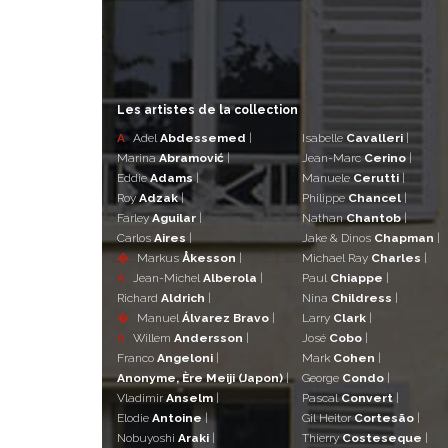
Les artistes de la collection
A
Adel
Abdessemed
|
Isabelle
Cavalleri
|
Marina
Abramović
|
Jean-Marc
Cerino
|
Eddie
Adams
|
Manuele
Cerutti
|
Roy
Adzak
|
Philippe
Chancel
|
Farley
Aguilar
|
Nathan
Chantob
|
Carlos
Aires
|
Jake & Dinos
Chapman
|
�
Markus
Åkesson
|
Michael Ray
Charles
|
A
Jean-Michel
Alberola
|
Paul
Chiappe
|
Richard
Aldrich
|
Nina
Childress
|
�
Manuel
Álvarez Bravo
|
Larry
Clark
|
A
Willem
Andersson
|
José
Cobo
|
Franco
Angeloni
|
Mark
Cohen
|
Anonyme, Ère Meiji (Japon)
|
George
Condo
|
Vladimir
Anselm
|
Pascal
Convert
|
Elodie
Antoine
|
Gil Heitor
Cortesão
|
Nobuyoshi
Araki
|
Thierry
Costeseque
|