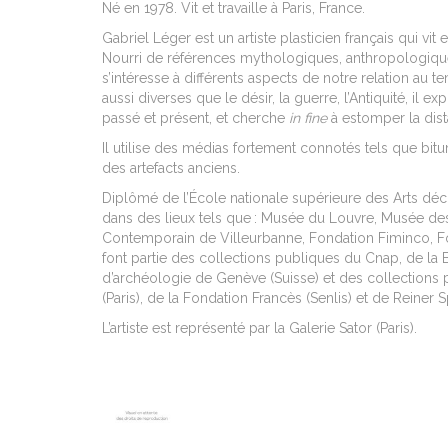
Né en 1978. Vit et travaille à Paris, France.
Gabriel Léger est un artiste plasticien français qui vit e
Nourri
de références mythologiques, anthropologiques e
s’intéresse à différents aspects de notre relation au
aussi diverses que le désir, la guerre, l’Antiquité, il ex
passé et présent, et cherche
in fine
à estomper la dist
Il utilise des médias fortement connotés tels que bitu
des artefacts anciens.
Diplômé de l’École nationale supérieure des Arts déco
dans des lieux tels que : Musée du Louvre, Musée des A
Contemporain de Villeurbanne, Fondation Fiminco, Fo
font partie des collections publiques du Cnap, de la B
d’archéologie de Genève (Suisse) et des collections 
(Paris), de la Fondation Francès (Senlis) et de Reiner
L’artiste est représenté par la Galerie Sator (Paris).