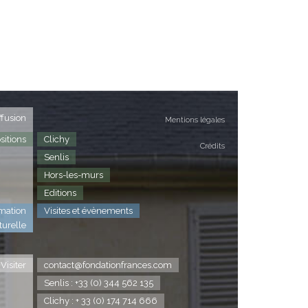
ffusion
Mentions légales
sitions
Clichy
Crédits
Senlis
Hors-les-murs
Editions
mation
Visites et évènements
turelle
Visiter
contact@fondationfrances.com
Senlis : +33 (0) 344 562 135
Clichy : + 33 (0) 174 714 666