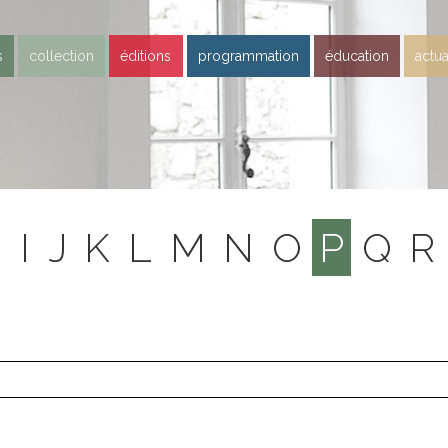
s
collection
éditions
programmation
éducation
actua
H
I
J
K
L
M
N
O
P
Q
R