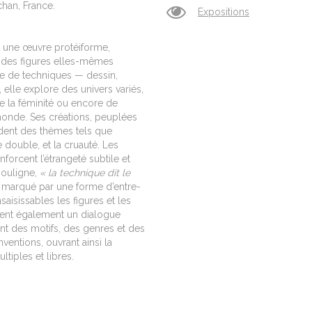
chan, France.
Expositions
e une œuvre protéiforme,
r des figures elles-mêmes
te de techniques — dessin,
 elle explore des univers variés,
e la féminité ou encore de
u monde. Ses créations, peuplées
rdent des thèmes tels que
le double, et la cruauté. Les
forcent l’étrangeté subtile et
souligne,
« la technique dit le
 marqué par une forme d’entre-
aisissables les figures et les
tient également un dialogue
tant des motifs, des genres et des
ventions, ouvrant ainsi la
tiples et libres.