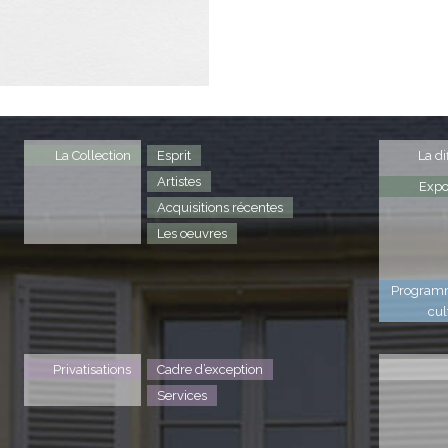
La Collection
Esprit
La di
Artistes
Expo
Acquisitions récentes
Les oeuvres
Program
cul
Privatisations
Cadre d’exception
Services