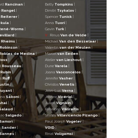
ard
Rancinan
|
Betty
Tompkins
|
o
Rangel
|
Dimitri
Tsykalov
|
r
Reiterer
|
Spencer
Tunick
|
kula
|
Anna
Tuori
|
René-Worms
|
Gavin
Turk
|
evillard
|
V
Rinus
Van de Velde
|
a
Rheims
|
Michael
Van den Besselaar
|
Robinson
|
Valentin
van der Meulen
|
Robles de Medina
|
Marcel
van Eeden
|
Ross
|
Atelier
van Lieshout
|
l
Rousseau
|
Dune
Varela
|
n
Rubin
|
Joana
Vasconcelos
|
as
Ruff
|
Jennifer
Vasher
|
ustin
|
Christos
Venetis
|
Ruyant
|
Jean-Luc
Verna
|
una
Saboni
|
Jeanne
Vicérial
|
ahal
|
Julien
Vignikin
|
Salaud
|
Rimaldas
Vikšraitis
|
iao
Salgado
|
Shirley
Villavicencio Pizango
|
Samorì
|
Paul Joseph
Vogeler
|
t
Sander
|
VOID
|
Sannes
|
Rinat
Voligamsi
|