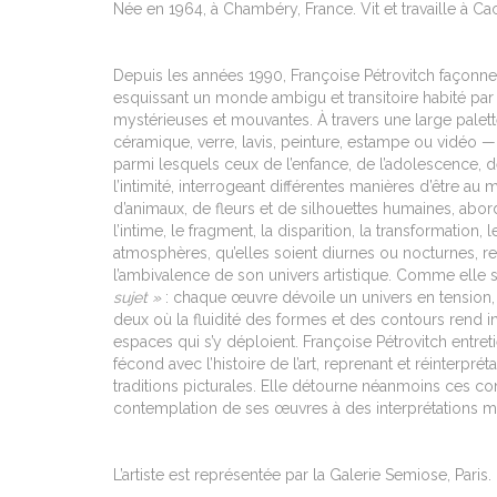
Née en 1964, à Chambéry, France. Vit et travaille à Ca
Depuis les années 1990, Françoise Pétrovitch façonn
esquissant un monde ambigu et transitoire habité pa
mystérieuses et mouvantes. À travers une large palet
céramique, verre, lavis, peinture, estampe ou vidéo —,
parmi lesquels ceux de l’enfance, de l’adolescence, d
l’intimité, interrogeant différentes manières d’être a
d’animaux, de fleurs et de silhouettes humaines, abo
l’intime, le fragment, la disparition, la transformation, 
atmosphères, qu’elles soient diurnes ou nocturnes, ren
l’ambivalence de son univers artistique. Comme elle 
sujet »
: chaque œuvre dévoile un univers en tension,
deux où la fluidité des formes et des contours rend ins
espaces qui s’y déploient. Françoise Pétrovitch entre
fécond avec l’histoire de l’art, reprenant et réinterpré
traditions picturales. Elle détourne néanmoins ces con
contemplation de ses œuvres à des interprétations mul
L’artiste est représentée par la Galerie Semiose, Paris.