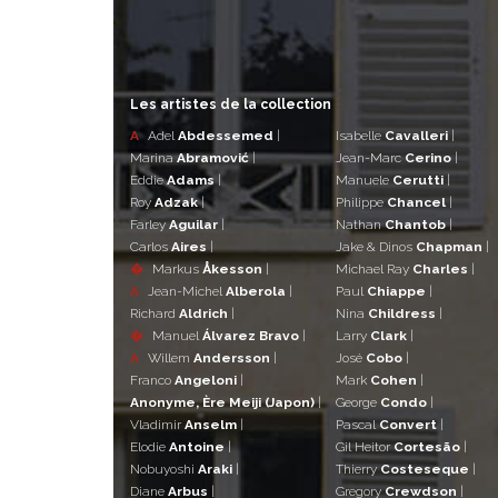
Les artistes de la collection
A
Adel
Abdessemed
|
Isabelle
Cavalleri
|
Marina
Abramović
|
Jean-Marc
Cerino
|
Eddie
Adams
|
Manuele
Cerutti
|
Roy
Adzak
|
Philippe
Chancel
|
Farley
Aguilar
|
Nathan
Chantob
|
Carlos
Aires
|
Jake & Dinos
Chapman
|
�
Markus
Åkesson
|
Michael Ray
Charles
|
A
Jean-Michel
Alberola
|
Paul
Chiappe
|
Richard
Aldrich
|
Nina
Childress
|
�
Manuel
Álvarez Bravo
|
Larry
Clark
|
A
Willem
Andersson
|
José
Cobo
|
Franco
Angeloni
|
Mark
Cohen
|
Anonyme, Ère Meiji (Japon)
|
George
Condo
|
Vladimir
Anselm
|
Pascal
Convert
|
Elodie
Antoine
|
Gil Heitor
Cortesão
|
Nobuyoshi
Araki
|
Thierry
Costeseque
|
Diane
Arbus
|
Gregory
Crewdson
|