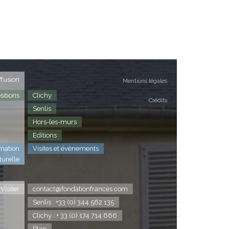
ffusion
Mentions légales
sitions
Clichy
Crédits
Senlis
Hors-les-murs
Editions
mation
Visites et évènements
turelle
Visiter
contact@fondationfrances.com
Senlis : +33 (0) 344 562 135
Clichy : + 33 (0) 174 714 666
Plan