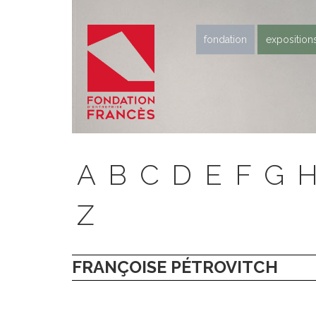
fondation
exposition
A
B
C
D
E
F
G
Z
FRANÇOISE PÉTROVITCH