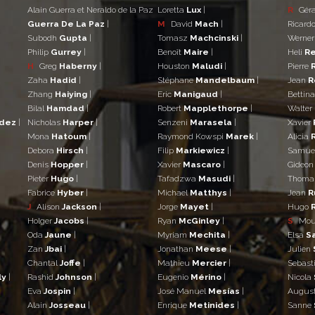
Alain Guerra et Neraldo de la Paz
Loretta
Lux
|
R
Gér
Guerra De La Paz
|
M
David
Mach
|
Ricard
Subodh
Gupta
|
Tomasz
Machcinski
|
Werne
Philip
Gurrey
|
Benoît
Maire
|
Heli
Re
H
Greg
Haberny
|
Houston
Maludi
|
Pierre
Zaha
Hadid
|
Stéphane
Mandelbaum
|
Jean
R
Zhang
Haiying
|
Eric
Manigaud
|
Bettin
Bilal
Hamdad
|
Robert
Mapplethorpe
|
Walter
ndez
|
Nicholas
Harper
|
Senzeni
Marasela
|
Xavier
Mona
Hatoum
|
Raymond Kowspi
Marek
|
Alicia
Debora
Hirsch
|
Filip
Markiewicz
|
Samue
Denis
Hopper
|
Xavier
Mascaro
|
Gideo
Pieter
Hugo
|
Tafadzwa
Masudi
|
Thom
Fabrice
Hyber
|
Michael
Matthys
|
Jean
R
J
Alison
Jackson
|
Jorge
Mayet
|
Hugo
Holger
Jacobs
|
Ryan
McGinley
|
S
Mo
Oda
Jaune
|
Myriam
Mechita
|
Elsa
S
Zan
Jbai
|
Jonathan
Meese
|
Julien
Chantal
Joffe
|
Mathieu
Mercier
|
Sebast
ly
|
Rashid
Johnson
|
Eugenio
Mérino
|
Nicola
Eva
Jospin
|
José Manuel
Mesías
|
Augus
Alain
Josseau
|
Enrique
Metinides
|
Sanne