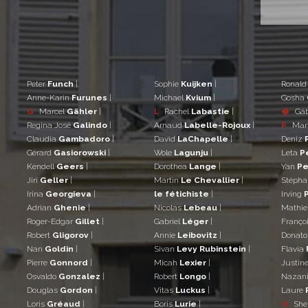
Peter
Funch
|
Sophie
Kuijken
|
Ronal
Anne-Karin
Furunes
|
Michael
Kvium
|
Gosha
G
Marcel
Gähler
|
L
Rachel
Labastie
|
�
Gá
Regina José
Galindo
|
Arnaud
Labelle-Rojoux
|
P
Mar
Claudia
Gambadoro
|
David
LaChapelle
|
Deniz
Gérard
Gasiorowski
|
Wole
Lagunju
|
Leta
P
Kendell
Geers
|
Dorothea
Lange
|
Yan
Pe
Jiri
Geller
|
Martin
Le Chevallier
|
Stéph
Irina
Georgieva
|
le fétichiste
|
Irving
Adrian
Ghenie
|
Nicolas
Lebeau
|
Mathi
Roger-Edgar
Gillet
|
Gabriel
Léger
|
Franço
Robert
Gligorov
|
Annie
Leibovitz
|
Donat
Nan
Goldin
|
Sivan
Levy Rubinstein
|
Flavia
Pierre
Gonnord
|
Micah
Lexier
|
Justin
Osvaldo
Gonzalez
|
Robert
Longo
|
Nazan
Douglas
Gordon
|
Vitas
Luckus
|
Laure
Loris
Gréaud
|
Boris
Lurie
|
Q
She