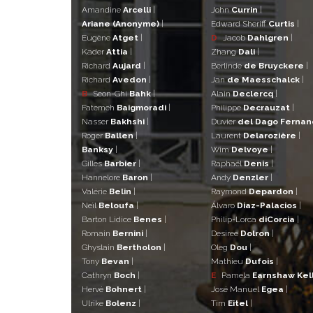
Amandine
Arcelli
|
John
Currin
|
Ariane (Anonyme)
|
Edward Sheriff
Curtis
|
Eugène
Atget
|
D
Jacob
Dahlgren
|
Kader
Attia
|
Zhang
Dali
|
Richard
Aujard
|
Berlinde
de Bruyckere
|
Richard
Avedon
|
Jan
de Maesschalck
|
B
Seon-Ghi
Bahk
|
Alain
Declercq
|
Fatemeh
Baigmoradi
|
Philippe
Decrauzat
|
Nasser
Bakhshi
|
Duvier
del Dago Ferna
Roger
Ballen
|
Laurent
Delarozière
|
Banksy
|
Wim
Delvoye
|
Gilles
Barbier
|
Raphaël
Denis
|
Hannelore
Baron
|
Andy
Denzler
|
Valérie
Belin
|
Raymond
Depardon
|
Neïl
Beloufa
|
Álvaro
Diaz-Palacios
|
Barton Lidice
Benes
|
Philip-Lorca
diCorcia
|
Romain
Bernini
|
Desiree
Dolron
|
Ghyslain
Bertholon
|
Oleg
Dou
|
Tony
Bevan
|
Mathieu
Dufois
|
Cathryn
Boch
|
E
Pamela
Earnshaw Kel
Hervé
Bohnert
|
José Manuel
Egea
|
Ulrike
Bolenz
|
Tim
Eitel
|