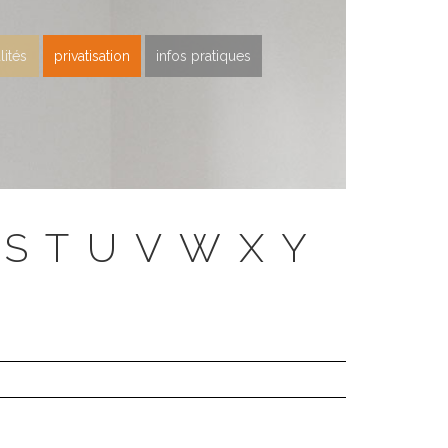
lités
privatisation
infos pratiques
S
T
U
V
W
X
Y