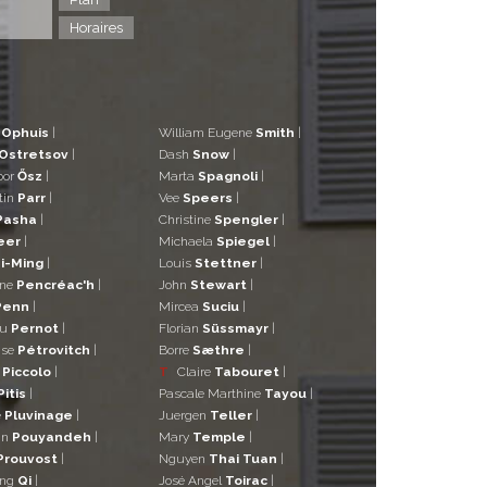
Horaires
d
Ophuis
|
William Eugene
Smith
|
Ostretsov
|
Dash
Snow
|
bor
Ősz
|
Marta
Spagnoli
|
tin
Parr
|
Vee
Speers
|
Pasha
|
Christine
Spengler
|
eer
|
Michaela
Spiegel
|
i-Ming
|
Louis
Stettner
|
ane
Pencréac'h
|
John
Stewart
|
Penn
|
Mircea
Suciu
|
eu
Pernot
|
Florian
Süssmayr
|
ise
Pétrovitch
|
Borre
Sæthre
|
o
Piccolo
|
T
Claire
Tabouret
|
Pitis
|
Pascale Marthine
Tayou
|
e
Pluvinage
|
Juergen
Teller
|
in
Pouyandeh
|
Mary
Temple
|
Prouvost
|
Nguyen
Thai Tuan
|
ng
Qi
|
José Angel
Toirac
|