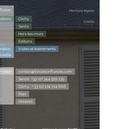
ffusion
Mentions légales
sitions
Clichy
Crédits
Senlis
Hors-les-murs
Editions
mation
Visites et évènements
turelle
Visiter
contact@fondationfrances.com
Senlis : +33 (0) 344 562 135
Clichy : + 33 (0) 174 714 666
Plan
Horaires