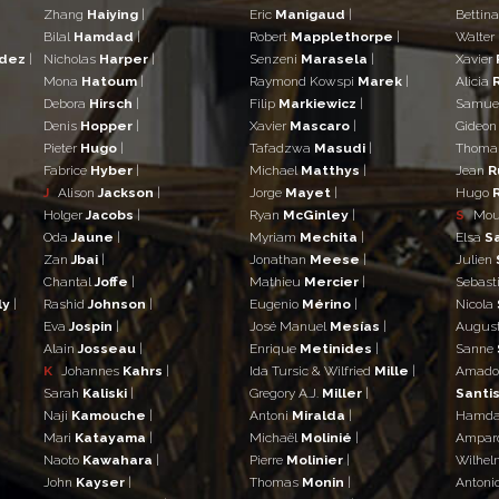
Zhang
Haiying
|
Eric
Manigaud
|
Bettin
Bilal
Hamdad
|
Robert
Mapplethorpe
|
Walter
ndez
|
Nicholas
Harper
|
Senzeni
Marasela
|
Xavier
Mona
Hatoum
|
Raymond Kowspi
Marek
|
Alicia
Debora
Hirsch
|
Filip
Markiewicz
|
Samue
Denis
Hopper
|
Xavier
Mascaro
|
Gideo
Pieter
Hugo
|
Tafadzwa
Masudi
|
Thom
Fabrice
Hyber
|
Michael
Matthys
|
Jean
R
J
Alison
Jackson
|
Jorge
Mayet
|
Hugo
Holger
Jacobs
|
Ryan
McGinley
|
S
Mo
Oda
Jaune
|
Myriam
Mechita
|
Elsa
S
Zan
Jbai
|
Jonathan
Meese
|
Julien
Chantal
Joffe
|
Mathieu
Mercier
|
Sebast
ly
|
Rashid
Johnson
|
Eugenio
Mérino
|
Nicola
Eva
Jospin
|
José Manuel
Mesías
|
Augus
Alain
Josseau
|
Enrique
Metinides
|
Sanne
K
Johannes
Kahrs
|
Ida Tursic & Wilfried
Mille
|
Amad
Sarah
Kaliski
|
Gregory A.J.
Miller
|
Santis
Naji
Kamouche
|
Antoni
Miralda
|
Hamd
Mari
Katayama
|
Michaël
Molinié
|
Ampar
Naoto
Kawahara
|
Pierre
Molinier
|
Wilhe
John
Kayser
|
Thomas
Monin
|
Antoni