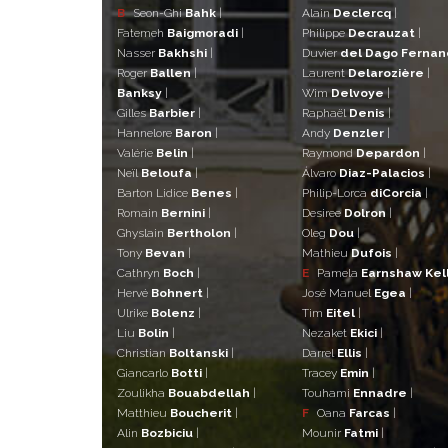
B
Seon-Ghi
Bahk
|
Alain
Declercq
|
Fatemeh
Baigmoradi
|
Philippe
Decrauzat
|
Nasser
Bakhshi
|
Duvier
del Dago Ferna
Roger
Ballen
|
Laurent
Delarozière
|
Banksy
|
Wim
Delvoye
|
Gilles
Barbier
|
Raphaël
Denis
|
Hannelore
Baron
|
Andy
Denzler
|
Valérie
Belin
|
Raymond
Depardon
|
Neïl
Beloufa
|
Álvaro
Diaz-Palacios
|
Barton Lidice
Benes
|
Philip-Lorca
diCorcia
|
Romain
Bernini
|
Desiree
Dolron
|
Ghyslain
Bertholon
|
Oleg
Dou
|
Tony
Bevan
|
Mathieu
Dufois
|
Cathryn
Boch
|
E
Pamela
Earnshaw Kel
Hervé
Bohnert
|
José Manuel
Egea
|
Ulrike
Bolenz
|
Tim
Eitel
|
Liu
Bolin
|
Nezaket
Ekici
|
Christian
Boltanski
|
Darrel
Ellis
|
Giancarlo
Botti
|
Tracey
Emin
|
Zoulikha
Bouabdellah
|
Touhami
Ennadre
|
Matthieu
Boucherit
|
F
Oana
Farcas
|
Alin
Bozbiciu
|
Mounir
Fatmi
|