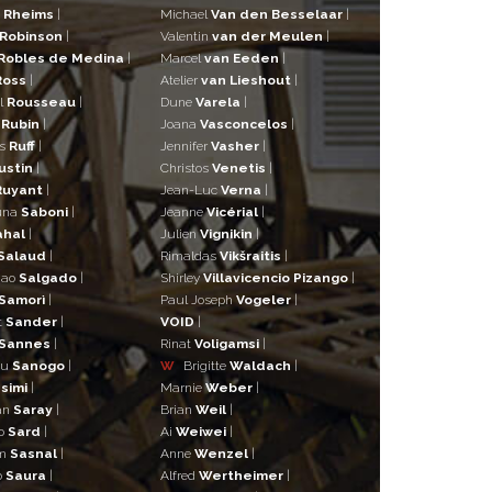
a
Rheims
|
Michael
Van den Besselaar
|
Robinson
|
Valentin
van der Meulen
|
Robles de Medina
|
Marcel
van Eeden
|
Ross
|
Atelier
van Lieshout
|
l
Rousseau
|
Dune
Varela
|
n
Rubin
|
Joana
Vasconcelos
|
as
Ruff
|
Jennifer
Vasher
|
ustin
|
Christos
Venetis
|
Ruyant
|
Jean-Luc
Verna
|
una
Saboni
|
Jeanne
Vicérial
|
ahal
|
Julien
Vignikin
|
Salaud
|
Rimaldas
Vikšraitis
|
iao
Salgado
|
Shirley
Villavicencio Pizango
|
Samorì
|
Paul Joseph
Vogeler
|
t
Sander
|
VOID
|
Sannes
|
Rinat
Voligamsi
|
ou
Sanogo
|
W
Brigitte
Waldach
|
simi
|
Marnie
Weber
|
an
Saray
|
Brian
Weil
|
o
Sard
|
Ai
Weiwei
|
lm
Sasnal
|
Anne
Wenzel
|
o
Saura
|
Alfred
Wertheimer
|