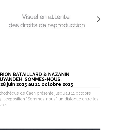
ENGAGÉE
du 17 mai
Une œuvre de 
Fondation Vill
RION BATAILLARD & NAZANIN
UYANDEH. SOMMES-NOUS.
 28 juin 2025 au 11 octobre 2025
rthothèque de Caen présente jusqu'au 11 octobre
5 l'exposition “Sommes-nous“, un dialogue entre les
res …