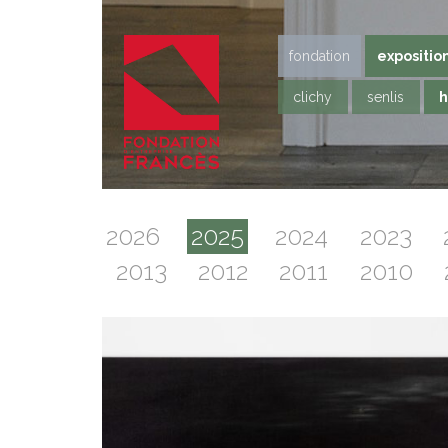
fondation
expositio
clichy
senlis
h
2026
2025
2024
2023
2013
2012
2011
2010