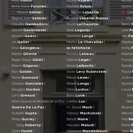
Peter
Funch
|
Sophie
Kuijken
|
Ronal
Anne-Karin
Furunes
|
Michael
Kvium
|
Gosha
G
Marcel
Gähler
|
L
Rachel
Labastie
|
�
Gá
Regina José
Galindo
|
Arnaud
Labelle-Rojoux
|
P
Mar
Claudia
Gambadoro
|
David
LaChapelle
|
Deniz
Gérard
Gasiorowski
|
Wole
Lagunju
|
Leta
P
Kendell
Geers
|
Dorothea
Lange
|
Yan
Pe
Jiri
Geller
|
Martin
Le Chevallier
|
Stéph
Irina
Georgieva
|
le fétichiste
|
Irving
Adrian
Ghenie
|
Nicolas
Lebeau
|
Mathi
Roger-Edgar
Gillet
|
Gabriel
Léger
|
Franço
Robert
Gligorov
|
Annie
Leibovitz
|
Donat
Nan
Goldin
|
Sivan
Levy Rubinstein
|
Flavia
Pierre
Gonnord
|
Micah
Lexier
|
Justin
Osvaldo
Gonzalez
|
Robert
Longo
|
Nazan
Douglas
Gordon
|
Vitas
Luckus
|
Laure
Loris
Gréaud
|
Boris
Lurie
|
Q
She
Alain Guerra et Neraldo de la Paz
Loretta
Lux
|
R
Gér
Guerra De La Paz
|
M
David
Mach
|
Ricard
Subodh
Gupta
|
Tomasz
Machcinski
|
Werne
Philip
Gurrey
|
Benoît
Maire
|
Heli
Re
H
Greg
Haberny
|
Houston
Maludi
|
Pierre
Zaha
Hadid
|
Stéphane
Mandelbaum
|
Jean
R