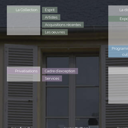
La Collection
Esprit
La di
Artistes
Expo
Acquisitions récentes
Les oeuvres
Program
cul
Privatisations
Cadre d’exception
Services