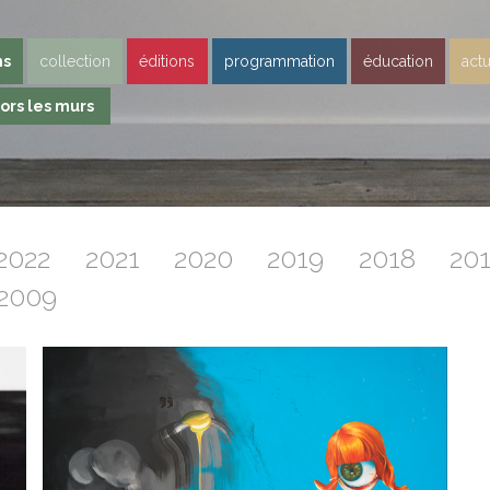
ns
collection
éditions
programmation
éducation
actu
ors les murs
2022
2021
2020
2019
2018
20
2009