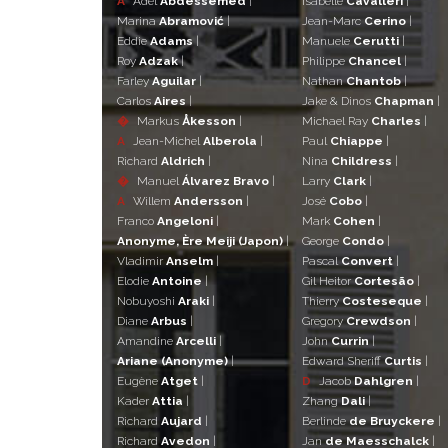
A
Adel
Abdessemed
|
Isabelle
Cavalleri
|
Marina
Abramović
|
Jean-Marc
Cerino
|
Eddie
Adams
|
Manuele
Cerutti
|
Roy
Adzak
|
Philippe
Chancel
|
Farley
Aguilar
|
Nathan
Chantob
|
Carlos
Aires
|
Jake & Dinos
Chapman
|
�
Markus
Åkesson
|
Michael Ray
Charles
|
A
Jean-Michel
Alberola
|
Paul
Chiappe
|
Richard
Aldrich
|
Nina
Childress
|
�
Manuel
Álvarez Bravo
|
Larry
Clark
|
A
Willem
Andersson
|
José
Cobo
|
Franco
Angeloni
|
Mark
Cohen
|
Anonyme, Ère Meiji (Japon)
|
George
Condo
|
Vladimir
Anselm
|
Pascal
Convert
|
Elodie
Antoine
|
Gil Heitor
Cortesão
|
Nobuyoshi
Araki
|
Thierry
Costeseque
|
Diane
Arbus
|
Gregory
Crewdson
|
Amandine
Arcelli
|
John
Currin
|
Ariane (Anonyme)
|
Edward Sheriff
Curtis
|
Eugène
Atget
|
D
Jacob
Dahlgren
|
Kader
Attia
|
Zhang
Dali
|
Richard
Aujard
|
Berlinde
de Bruyckere
|
Richard
Avedon
|
Jan
de Maesschalck
|