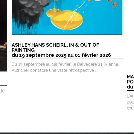
ASHLEY HANS SCHEIRL, IN & OUT OF
PAINTING
du 19 septembre 2025 au 01 février 2026
Du 19 septembre au 1er février, le Belvedere 21 (Vienne,
Autriche) consacre une vaste rétrospective …
MA
PO
du
lle
L'A
202
œuv