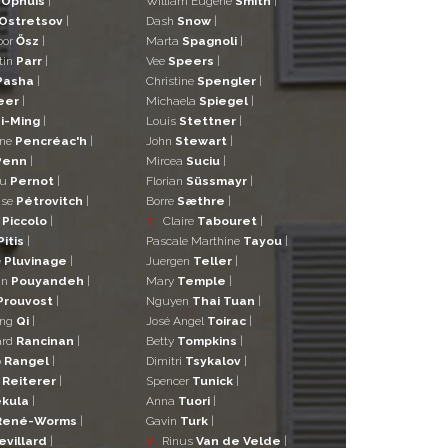
d
Ophuis
|
William Eugene
Smith
|
Ostretsov
|
Dash
Snow
|
bor
Ősz
|
Marta
Spagnoli
|
tin
Parr
|
Vee
Speers
|
Pasha
|
Christine
Spengler
|
eer
|
Michaela
Spiegel
|
i-Ming
|
Louis
Stettner
|
ane
Pencréac'h
|
John
Stewart
|
Penn
|
Mircea
Suciu
|
eu
Pernot
|
Florian
Süssmayr
|
ise
Pétrovitch
|
Borre
Sæthre
|
o
Piccolo
|
T
Claire
Tabouret
|
Pitis
|
Pascale Marthine
Tayou
|
e
Pluvinage
|
Juergen
Teller
|
in
Pouyandeh
|
Mary
Temple
|
Prouvost
|
Nguyen
Thai Tuan
|
ng
Qi
|
José Angel
Toirac
|
ard
Rancinan
|
Betty
Tompkins
|
o
Rangel
|
Dimitri
Tsykalov
|
r
Reiterer
|
Spencer
Tunick
|
kula
|
Anna
Tuori
|
René-Worms
|
Gavin
Turk
|
evillard
|
V
Rinus
Van de Velde
|