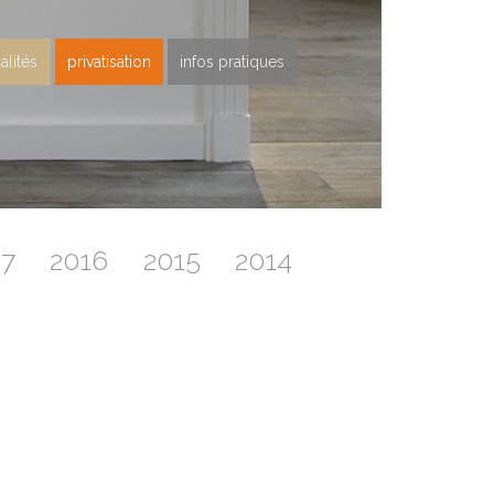
alités
privatisation
infos pratiques
17
2016
2015
2014