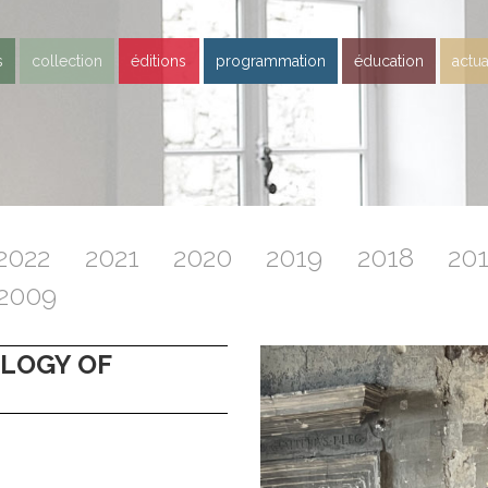
s
collection
éditions
programmation
éducation
actua
2022
2021
2020
2019
2018
20
2009
OLOGY OF