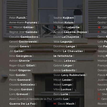
Peter
Funch
|
Sophie
Kuijken
|
Ronal
Anne-Karin
Furunes
|
Michael
Kvium
|
Gosha
G
Marcel
Gähler
|
L
Rachel
Labastie
|
�
Gá
Regina José
Galindo
|
Arnaud
Labelle-Rojoux
|
P
Mar
Claudia
Gambadoro
|
David
LaChapelle
|
Deniz
Gérard
Gasiorowski
|
Wole
Lagunju
|
Leta
P
Kendell
Geers
|
Dorothea
Lange
|
Yan
Pe
Jiri
Geller
|
Martin
Le Chevallier
|
Stéph
Irina
Georgieva
|
le fétichiste
|
Irving
Adrian
Ghenie
|
Nicolas
Lebeau
|
Mathi
Roger-Edgar
Gillet
|
Gabriel
Léger
|
Franço
Robert
Gligorov
|
Annie
Leibovitz
|
Donat
Nan
Goldin
|
Sivan
Levy Rubinstein
|
Flavia
Pierre
Gonnord
|
Micah
Lexier
|
Justin
Osvaldo
Gonzalez
|
Robert
Longo
|
Nazan
Douglas
Gordon
|
Vitas
Luckus
|
Laure
Loris
Gréaud
|
Boris
Lurie
|
Q
She
Alain Guerra et Neraldo de la Paz
Loretta
Lux
|
R
Gér
Guerra De La Paz
|
M
David
Mach
|
Ricard