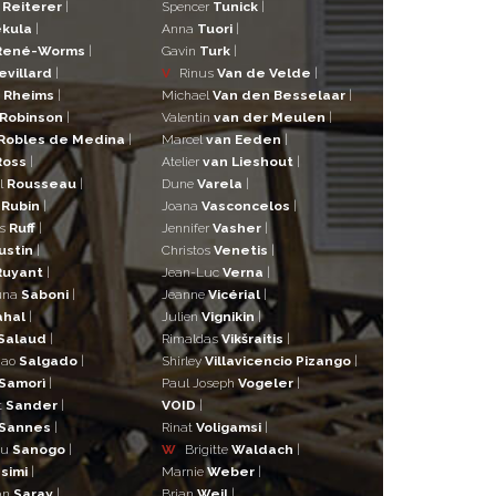
r
Reiterer
|
Spencer
Tunick
|
kula
|
Anna
Tuori
|
René-Worms
|
Gavin
Turk
|
evillard
|
V
Rinus
Van de Velde
|
a
Rheims
|
Michael
Van den Besselaar
|
Robinson
|
Valentin
van der Meulen
|
Robles de Medina
|
Marcel
van Eeden
|
Ross
|
Atelier
van Lieshout
|
l
Rousseau
|
Dune
Varela
|
n
Rubin
|
Joana
Vasconcelos
|
as
Ruff
|
Jennifer
Vasher
|
ustin
|
Christos
Venetis
|
Ruyant
|
Jean-Luc
Verna
|
una
Saboni
|
Jeanne
Vicérial
|
ahal
|
Julien
Vignikin
|
Salaud
|
Rimaldas
Vikšraitis
|
iao
Salgado
|
Shirley
Villavicencio Pizango
|
Samorì
|
Paul Joseph
Vogeler
|
t
Sander
|
VOID
|
Sannes
|
Rinat
Voligamsi
|
ou
Sanogo
|
W
Brigitte
Waldach
|
simi
|
Marnie
Weber
|
an
Saray
|
Brian
Weil
|