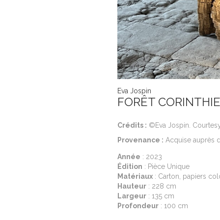
Eva Jospin
FORÊT CORINTHI
Crédits :
©Eva Jospin. Courtesy d
Provenance :
Acquise auprès de
Année
: 2023
Édition
: Pièce Unique
Matériaux
: Carton, papiers col
Hauteur
: 228 cm
Largeur
: 135 cm
Profondeur
: 100 cm