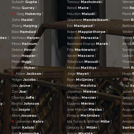
Subodh
Gupta
|
Tomasz
Machcinski
|
Werne
Philip
Gurrey
|
Benoît
Maire
|
Heli
Re
H
Greg
Haberny
|
Houston
Maludi
|
Pierre
Zaha
Hadid
|
Stéphane
Mandelbaum
|
Jean
R
Zhang
Haiying
|
Eric
Manigaud
|
Bettin
Bilal
Hamdad
|
Robert
Mapplethorpe
|
Walter
ndez
|
Nicholas
Harper
|
Senzeni
Marasela
|
Xavier
Mona
Hatoum
|
Raymond Kowspi
Marek
|
Alicia
Debora
Hirsch
|
Filip
Markiewicz
|
Samue
Denis
Hopper
|
Xavier
Mascaro
|
Gideo
Pieter
Hugo
|
Tafadzwa
Masudi
|
Thom
Fabrice
Hyber
|
Michael
Matthys
|
Jean
R
J
Alison
Jackson
|
Jorge
Mayet
|
Hugo
Holger
Jacobs
|
Ryan
McGinley
|
S
Mo
Oda
Jaune
|
Myriam
Mechita
|
Elsa
S
Zan
Jbai
|
Jonathan
Meese
|
Julien
Chantal
Joffe
|
Mathieu
Mercier
|
Sebast
ly
|
Rashid
Johnson
|
Eugenio
Mérino
|
Nicola
Eva
Jospin
|
José Manuel
Mesías
|
Augus
Alain
Josseau
|
Enrique
Metinides
|
Sanne
K
Johannes
Kahrs
|
Ida Tursic & Wilfried
Mille
|
Amad
Sarah
Kaliski
|
Gregory A.J.
Miller
|
Santis
Naji
Kamouche
|
Antoni
Miralda
|
Hamd