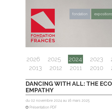
fondation
exposition
2026
2025
2024
2023
2013
2012
2011
2010
DANCING WITH ALL: THE EC
EMPATHY
du 02 novembre 2024 au 16 mars 2025
Présentation PDF