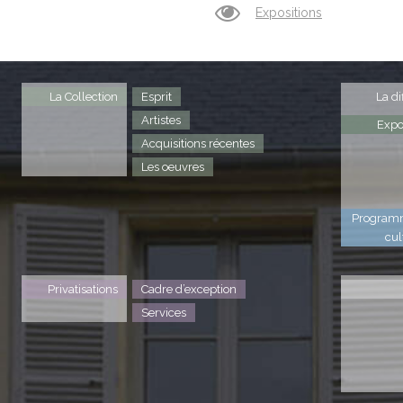
Expositions
La Collection
Esprit
La di
Artistes
Expo
Acquisitions récentes
Les oeuvres
Program
cul
Privatisations
Cadre d’exception
Services