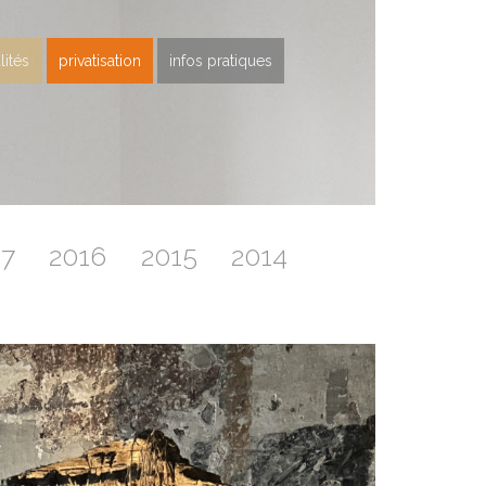
lités
privatisation
infos pratiques
17
2016
2015
2014