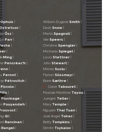
d
Ophuis
|
William Eugene
Smith
|
Ostretsov
|
Dash
Snow
|
bor
Ősz
|
Marta
Spagnoli
|
tin
Parr
|
Vee
Speers
|
Pasha
|
Christine
Spengler
|
eer
|
Michaela
Spiegel
|
i-Ming
|
Louis
Stettner
|
ane
Pencréac'h
|
John
Stewart
|
Penn
|
Mircea
Suciu
|
eu
Pernot
|
Florian
Süssmayr
|
ise
Pétrovitch
|
Borre
Sæthre
|
o
Piccolo
|
T
Claire
Tabouret
|
Pitis
|
Pascale Marthine
Tayou
|
e
Pluvinage
|
Juergen
Teller
|
in
Pouyandeh
|
Mary
Temple
|
Prouvost
|
Nguyen
Thai Tuan
|
ng
Qi
|
José Angel
Toirac
|
ard
Rancinan
|
Betty
Tompkins
|
o
Rangel
|
Dimitri
Tsykalov
|