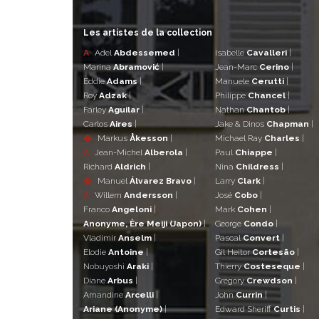
Les artistes de la collection
A
Adel
Abdessemed
|
Isabelle
Cavalleri
|
Marina
Abramović
|
Jean-Marc
Cerino
|
Eddie
Adams
|
Manuele
Cerutti
|
Roy
Adzak
|
Philippe
Chancel
|
Farley
Aguilar
|
Nathan
Chantob
|
Carlos
Aires
|
Jake & Dinos
Chapman
|
�
Markus
Åkesson
|
Michael Ray
Charles
|
A
Jean-Michel
Alberola
|
Paul
Chiappe
|
Richard
Aldrich
|
Nina
Childress
|
�
Manuel
Álvarez Bravo
|
Larry
Clark
|
A
Willem
Andersson
|
José
Cobo
|
Franco
Angeloni
|
Mark
Cohen
|
Anonyme, Ère Meiji (Japon)
|
George
Condo
|
Vladimir
Anselm
|
Pascal
Convert
|
Elodie
Antoine
|
Gil Heitor
Cortesão
|
Nobuyoshi
Araki
|
Thierry
Costeseque
|
Diane
Arbus
|
Gregory
Crewdson
|
Amandine
Arcelli
|
John
Currin
|
Ariane (Anonyme)
|
Edward Sheriff
Curtis
|