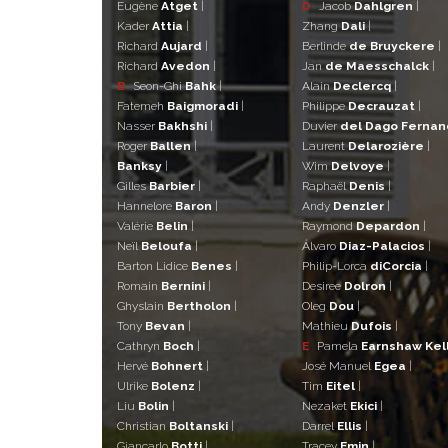
Eugène
Atget
|
D
Jacob
Dahlgren
|
Kader
Attia
|
Zhang
Dali
|
Richard
Aujard
|
Berlinde
de Bruyckere
|
Richard
Avedon
|
Jan
de Maesschalck
|
B
Seon-Ghi
Bahk
|
Alain
Declercq
|
Fatemeh
Baigmoradi
|
Philippe
Decrauzat
|
Nasser
Bakhshi
|
Duvier
del Dago Ferna
Roger
Ballen
|
Laurent
Delarozière
|
Banksy
|
Wim
Delvoye
|
Gilles
Barbier
|
Raphaël
Denis
|
Hannelore
Baron
|
Andy
Denzler
|
Valérie
Belin
|
Raymond
Depardon
|
Neïl
Beloufa
|
Álvaro
Diaz-Palacios
|
Barton Lidice
Benes
|
Philip-Lorca
diCorcia
|
Romain
Bernini
|
Desiree
Dolron
|
Ghyslain
Bertholon
|
Oleg
Dou
|
Tony
Bevan
|
Mathieu
Dufois
|
Cathryn
Boch
|
E
Pamela
Earnshaw Kel
Hervé
Bohnert
|
José Manuel
Egea
|
Ulrike
Bolenz
|
Tim
Eitel
|
Liu
Bolin
|
Nezaket
Ekici
|
Christian
Boltanski
|
Darrel
Ellis
|
Giancarlo
Botti
|
Tracey
Emin
|