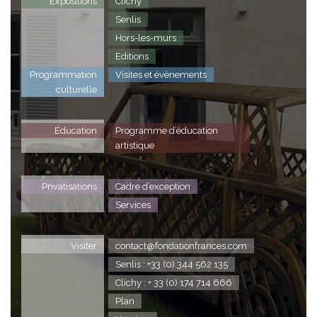
Expositions
Clichy
Senlis
Hors-les-murs
Editions
Programmation
Visites et évènements
culturelle
Éducation
Programme d’éducation
artistique
Privatisations
Cadre d’exception
Services
Visiter
contact@fondationfrances.com
Senlis : +33 (0) 344 562 135
Clichy : + 33 (0) 174 714 666
Plan