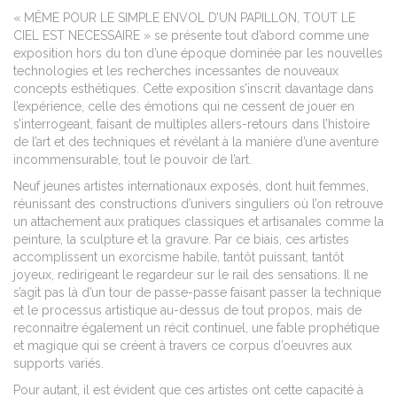
« MÊME POUR LE SIMPLE ENVOL D’UN PAPILLON, TOUT LE
CIEL EST NECESSAIRE » se présente tout d’abord comme une
exposition hors du ton d’une époque dominée par les nouvelles
technologies et les recherches incessantes de nouveaux
concepts esthétiques. Cette exposition s’inscrit davantage dans
l’expérience, celle des émotions qui ne cessent de jouer en
s’interrogeant, faisant de multiples allers-retours dans l’histoire
de l’art et des techniques et révélant à la manière d’une aventure
incommensurable, tout le pouvoir de l’art.
Neuf jeunes artistes internationaux exposés, dont huit femmes,
réunissant des constructions d’univers singuliers où l’on retrouve
un attachement aux pratiques classiques et artisanales comme la
peinture, la sculpture et la gravure. Par ce biais, ces artistes
accomplissent un exorcisme habile, tantôt puissant, tantôt
joyeux, redirigeant le regardeur sur le rail des sensations. Il ne
s’agit pas là d’un tour de passe-passe faisant passer la technique
et le processus artistique au-dessus de tout propos, mais de
reconnaitre également un récit continuel, une fable prophétique
et magique qui se créent à travers ce corpus d’oeuvres aux
supports variés.
Pour autant, il est évident que ces artistes ont cette capacité à