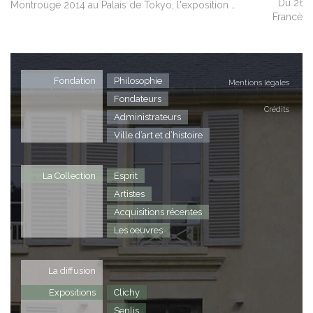
Du 26 se
Montrouge 2014 au Palais de Tokyo, l'exposition …
Francès 
Fondation
Philosophie
Mentions légales
Fondateurs
Crédits
Administrateurs
Ville d’art et d’histoire
La Collection
Esprit
Artistes
Acquisitions récentes
Les oeuvres
La diffusion
Expositions
Clichy
Senlis