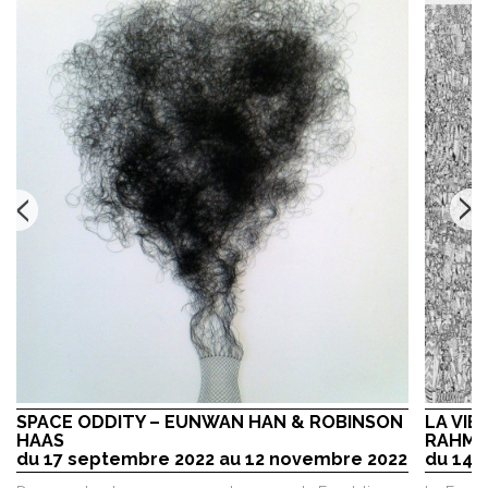
SPACE ODDITY – EUNWAN HAN & ROBINSON
LA VIE
HAAS
RAHMO
du 17 septembre 2022 au 12 novembre 2022
du 14 m