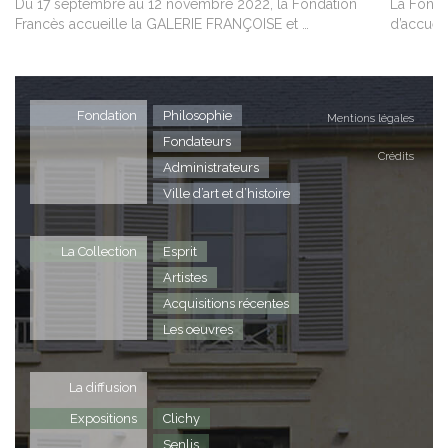
Du 17 septembre au 12 novembre 2022, la Fondation
La Fonda
Francès accueille la GALERIE FRANÇOISE et …
d’accueil
Fondation
Philosophie
Mentions légales
Fondateurs
Crédits
Administrateurs
Ville d’art et d’histoire
La Collection
Esprit
Artistes
Acquisitions récentes
Les oeuvres
La diffusion
Expositions
Clichy
Senlis