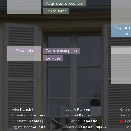
Acquisitions récentes
Les oeuvres
Program
cul
Privatisations
Cadre d’exception
Services
Peter
Funch
|
Sophie
Kuijken
|
Ronal
Anne-Karin
Furunes
|
Michael
Kvium
|
Gosha
G
Marcel
Gähler
|
L
Rachel
Labastie
|
�
Gá
Regina José
Galindo
|
Arnaud
Labelle-Rojoux
|
P
Mar