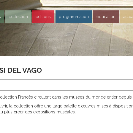
s
collection
éditions
programmation
éducation
actua
SI DEL VAGO
lection Francès circulent dans les musées du monde entier depuis 
rir, la collection offre une large palette d’œuvres mises à disposition
au plus créer des expositions muséales.