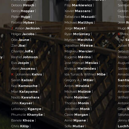
Debora
Hirsch
|
Filip
Markiewicz
|
Samue
Denis
Hopper
|
Xavier
Mascaro
|
Gideo
Pieter
Hugo
|
Tafadzwa
Masudi
|
Thom
Fabrice
Hyber
|
Michael
Matthys
|
Jean
R
J
Alison
Jackson
|
Jorge
Mayet
|
Hugo
Holger
Jacobs
|
Ryan
McGinley
|
S
Mo
Oda
Jaune
|
Myriam
Mechita
|
Elsa
S
Zan
Jbai
|
Jonathan
Meese
|
Julien
Chantal
Joffe
|
Mathieu
Mercier
|
Sebast
ly
|
Rashid
Johnson
|
Eugenio
Mérino
|
Nicola
Eva
Jospin
|
José Manuel
Mesías
|
Augus
Alain
Josseau
|
Enrique
Metinides
|
Sanne
K
Johannes
Kahrs
|
Ida Tursic & Wilfried
Mille
|
Amad
Sarah
Kaliski
|
Gregory A.J.
Miller
|
Santis
Naji
Kamouche
|
Antoni
Miralda
|
Hamd
Mari
Katayama
|
Michaël
Molinié
|
Ampar
Naoto
Kawahara
|
Pierre
Molinier
|
Wilhe
John
Kayser
|
Thomas
Monin
|
Antoni
Lebohang
Kganye
|
Jonathan
Monk
|
Gilles
S
Phumzile
Khanyile
|
Claire
Morgan
|
Stéph
Banele
Khoza
|
Aimé
Mpane
|
Jenny 
Chris
Killip
|
Sofie
Muller
|
Luchf