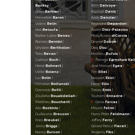
Banksy
|
Wim
Delvoye
|
Gilles
Barbier
|
Raphaël
Denis
|
Hannelore
Baron
|
Andy
Denzler
|
Valérie
Belin
|
Raymond
Depardon
|
Neïl
Beloufa
|
Álvaro
Diaz-Palacios
|
Barton Lidice
Benes
|
Philip-Lorca
diCorcia
|
Romain
Bernini
|
Desiree
Dolron
|
Ghyslain
Bertholon
|
Oleg
Dou
|
Tony
Bevan
|
Mathieu
Dufois
|
Cathryn
Boch
|
E
Pamela
Earnshaw Kel
Hervé
Bohnert
|
José Manuel
Egea
|
Ulrike
Bolenz
|
Tim
Eitel
|
Liu
Bolin
|
Nezaket
Ekici
|
Christian
Boltanski
|
Darrel
Ellis
|
Giancarlo
Botti
|
Tracey
Emin
|
Zoulikha
Bouabdellah
|
Touhami
Ennadre
|
Matthieu
Boucherit
|
F
Oana
Farcas
|
Alin
Bozbiciu
|
Mounir
Fatmi
|
Guillaume
Bresson
|
Hans-Peter
Feldmann
|
Koos
Breukel
|
Joffrey
Ferry
|
Jonny
Briggs
|
Gérard Petrus
Fieret
|
Nancy
Burson
|
Yevgeniy
Fiks
|