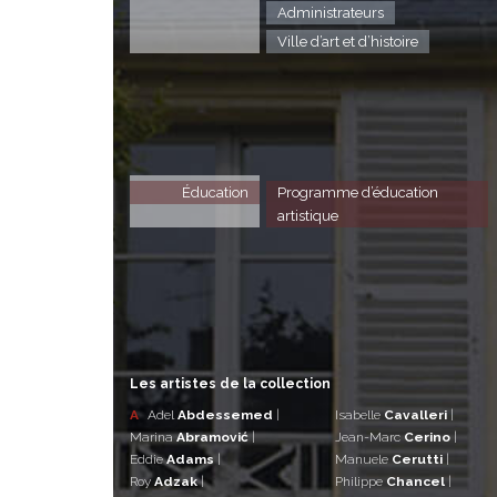
Administrateurs
Ville d’art et d’histoire
Éducation
Programme d’éducation
artistique
Les artistes de la collection
A
Adel
Abdessemed
|
Isabelle
Cavalleri
|
Marina
Abramović
|
Jean-Marc
Cerino
|
Eddie
Adams
|
Manuele
Cerutti
|
Roy
Adzak
|
Philippe
Chancel
|