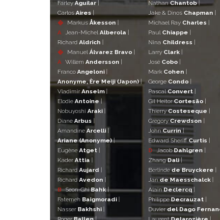
Farley
Aguilar
|
Nathan
Chantob
|
Carlos
Aires
|
Jake & Dinos
Chapman
|
�
Markus
Åkesson
|
Michael Ray
Charles
|
A
Jean-Michel
Alberola
|
Paul
Chiappe
|
Richard
Aldrich
|
Nina
Childress
|
�
Manuel
Álvarez Bravo
|
Larry
Clark
|
A
Willem
Andersson
|
José
Cobo
|
Franco
Angeloni
|
Mark
Cohen
|
Anonyme, Ère Meiji (Japon)
|
George
Condo
|
Vladimir
Anselm
|
Pascal
Convert
|
Elodie
Antoine
|
Gil Heitor
Cortesão
|
Nobuyoshi
Araki
|
Thierry
Costeseque
|
Diane
Arbus
|
Gregory
Crewdson
|
Amandine
Arcelli
|
John
Currin
|
Ariane (Anonyme)
|
Edward Sheriff
Curtis
|
Eugène
Atget
|
D
Jacob
Dahlgren
|
Kader
Attia
|
Zhang
Dali
|
Richard
Aujard
|
Berlinde
de Bruyckere
|
Richard
Avedon
|
Jan
de Maesschalck
|
B
Seon-Ghi
Bahk
|
Alain
Declercq
|
Fatemeh
Baigmoradi
|
Philippe
Decrauzat
|
Nasser
Bakhshi
|
Duvier
del Dago Ferna
Roger
Ballen
|
Laurent
Delarozière
|