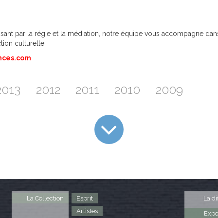
ant par la régie et la médiation, notre équipe vous accompagne dans l
tion culturelle.
nces.com
2013
2012
2011
2010
2009
La Collection
Esprit
La di
Artistes
Expo