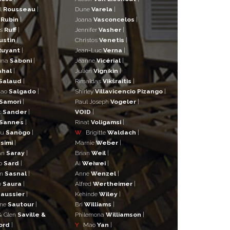
l
Rousseau
|
Dune
Varela
|
n
Rubin
|
Joana
Vasconcelos
|
as
Ruff
|
Jennifer
Vasher
|
ustin
|
Christos
Venetis
|
Ruyant
|
Jean-Luc
Verna
|
una
Saboni
|
Jeanne
Vicérial
|
ahal
|
Julien
Vignikin
|
Salaud
|
Rimaldas
Vikšraitis
|
iao
Salgado
|
Shirley
Villavicencio Pizango
|
Samorì
|
Paul Joseph
Vogeler
|
t
Sander
|
VOID
|
Sannes
|
Rinat
Voligamsi
|
ou
Sanogo
|
W
Brigitte
Waldach
|
simi
|
Marnie
Weber
|
an
Saray
|
Brian
Weil
|
o
Sard
|
Ai
Weiwei
|
lm
Sasnal
|
Anne
Wenzel
|
o
Saura
|
Alfred
Wertheimer
|
aussier
|
Kehinde
Wiley
|
ane
Sautour
|
Bri
Williams
|
& Glen
Saville &
Philemona
Williamson
|
ord
|
Y
Mao
Yan
|