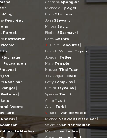
Pasha
|
Christine
Spengler
|
eer
|
Michaela
Spiegel
|
i-Ming
|
Louis
Stettner
|
ane
Pencréac'h
|
John
Stewart
|
Penn
|
Mircea
Suciu
|
eu
Pernot
|
Florian
Süssmayr
|
ise
Pétrovitch
|
Borre
Sæthre
|
o
Piccolo
|
T
Claire
Tabouret
|
Pitis
|
Pascale Marthine
Tayou
|
e
Pluvinage
|
Juergen
Teller
|
in
Pouyandeh
|
Mary
Temple
|
Prouvost
|
Nguyen
Thai Tuan
|
ng
Qi
|
José Angel
Toirac
|
ard
Rancinan
|
Betty
Tompkins
|
o
Rangel
|
Dimitri
Tsykalov
|
r
Reiterer
|
Spencer
Tunick
|
kula
|
Anna
Tuori
|
René-Worms
|
Gavin
Turk
|
evillard
|
V
Rinus
Van de Velde
|
a
Rheims
|
Michael
Van den Besselaar
|
Robinson
|
Valentin
van der Meulen
|
Robles de Medina
|
Marcel
van Eeden
|
Ross
|
Atelier
van Lieshout
|