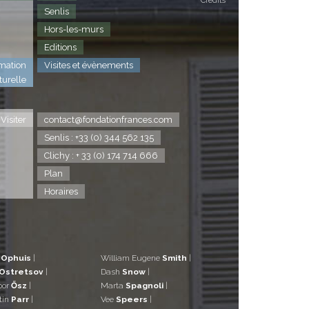
Crédits
Senlis
Hors-les-murs
Editions
mation
Visites et évènements
turelle
Visiter
contact@fondationfrances.com
Senlis : +33 (0) 344 562 135
Clichy : + 33 (0) 174 714 666
Plan
Horaires
d
Ophuis
|
William Eugene
Smith
|
Ostretsov
|
Dash
Snow
|
bor
Ősz
|
Marta
Spagnoli
|
tin
Parr
|
Vee
Speers
|