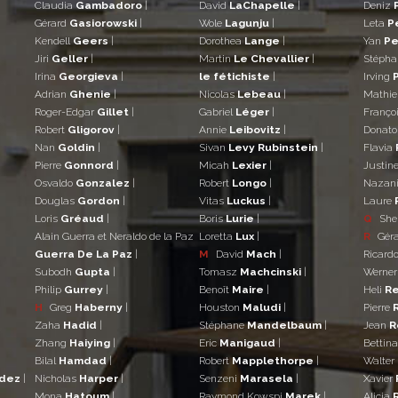
Claudia
Gambadoro
|
David
LaChapelle
|
Deniz
Gérard
Gasiorowski
|
Wole
Lagunju
|
Leta
P
Kendell
Geers
|
Dorothea
Lange
|
Yan
Pe
Jiri
Geller
|
Martin
Le Chevallier
|
Stéph
Irina
Georgieva
|
le fétichiste
|
Irving
Adrian
Ghenie
|
Nicolas
Lebeau
|
Mathi
Roger-Edgar
Gillet
|
Gabriel
Léger
|
Franço
Robert
Gligorov
|
Annie
Leibovitz
|
Donat
Nan
Goldin
|
Sivan
Levy Rubinstein
|
Flavia
Pierre
Gonnord
|
Micah
Lexier
|
Justin
Osvaldo
Gonzalez
|
Robert
Longo
|
Nazan
Douglas
Gordon
|
Vitas
Luckus
|
Laure
Loris
Gréaud
|
Boris
Lurie
|
Q
She
Alain Guerra et Neraldo de la Paz
Loretta
Lux
|
R
Gér
Guerra De La Paz
|
M
David
Mach
|
Ricard
Subodh
Gupta
|
Tomasz
Machcinski
|
Werne
Philip
Gurrey
|
Benoît
Maire
|
Heli
Re
H
Greg
Haberny
|
Houston
Maludi
|
Pierre
Zaha
Hadid
|
Stéphane
Mandelbaum
|
Jean
R
Zhang
Haiying
|
Eric
Manigaud
|
Bettin
Bilal
Hamdad
|
Robert
Mapplethorpe
|
Walter
ndez
|
Nicholas
Harper
|
Senzeni
Marasela
|
Xavier
Mona
Hatoum
|
Raymond Kowspi
Marek
|
Alicia