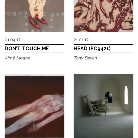
01.04.17
21.01.17
DON’T TOUCH ME
HEAD (PC9421)
Aimé Mpane
Tony Bevan