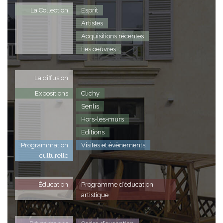
La Collection
Esprit
Artistes
Acquisitions récentes
Les oeuvres
La diffusion
Expositions
Clichy
Senlis
Hors-les-murs
Editions
Programmation
Visites et évènements
culturelle
Éducation
Programme d’éducation
artistique