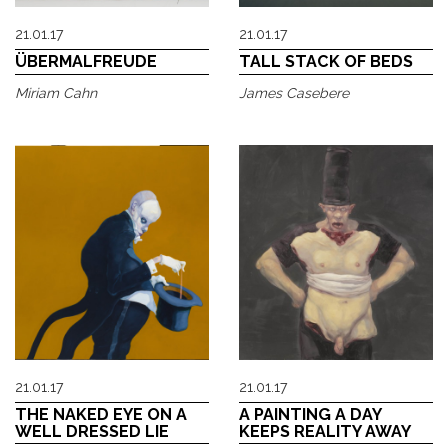
21.01.17
21.01.17
ÜBERMALFREUDE
TALL STACK OF BEDS
Miriam Cahn
James Casebere
21.01.17
21.01.17
THE NAKED EYE ON A
A PAINTING A DAY
WELL DRESSED LIE
KEEPS REALITY AWAY