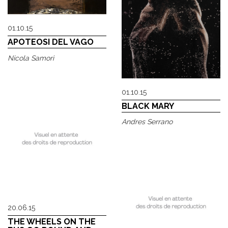
01.10.15
APOTEOSI DEL VAGO
Nicola Samorì
01.10.15
BLACK MARY
Andres Serrano
20.06.15
THE WHEELS ON THE