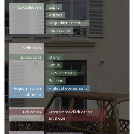
La Collection
Esprit
Artistes
Acquisitions récentes
Les oeuvres
La diffusion
Expositions
Clichy
Senlis
Hors-les-murs
Editions
Programmation
Visites et évènements
culturelle
Éducation
Programme d’éducation
artistique