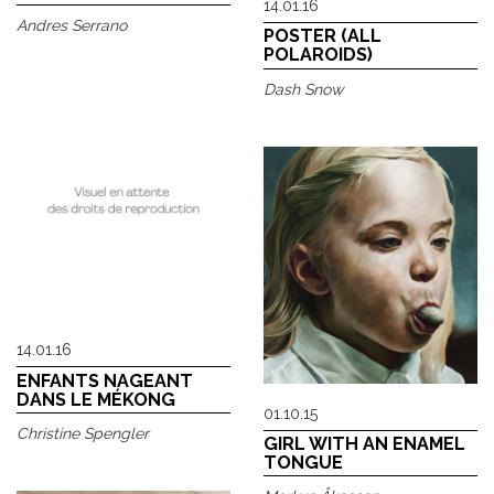
14.01.16
Andres Serrano
POSTER (ALL
POLAROIDS)
Dash Snow
14.01.16
ENFANTS NAGEANT
DANS LE MÉKONG
01.10.15
Christine Spengler
GIRL WITH AN ENAMEL
TONGUE