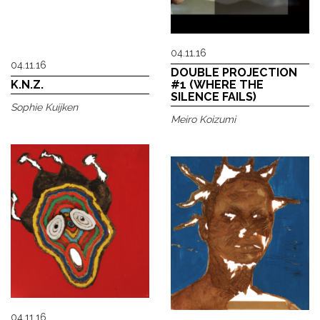
04.11.16
04.11.16
DOUBLE PROJECTION
K.N.Z.
#1 (WHERE THE
SILENCE FAILS)
Sophie Kuijken
Meiro Koizumi
04.11.16