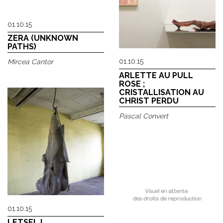
01.10.15
ZERA (UNKNOWN
PATHS)
01.10.15
Mircea Cantor
ARLETTE AU PULL
ROSE ;
CRISTALLISATION AU
CHRIST PERDU
Pascal Convert
01.10.15
LETSEL I