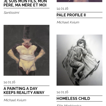
JE SUIS MON FILS, MON
PÈRE, MA MÈRE ET MOI
14.01.16
Santissimi
PALE PROFILE II
Michael Kvium
14.01.16
A PAINTING A DAY
14.01.16
KEEPS REALITY AWAY
HOMELESS CHILD
Michael Kvium
Filip Markiewicz