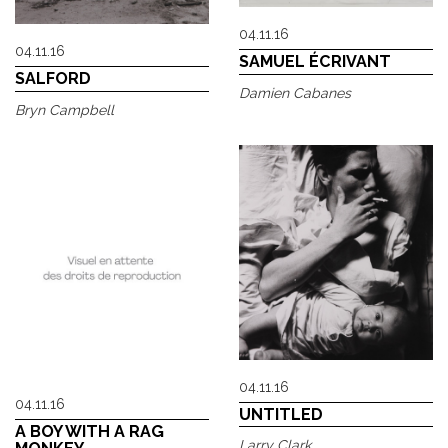
04.11.16
04.11.16
SAMUEL ÉCRIVANT
SALFORD
Damien Cabanes
Bryn Campbell
04.11.16
04.11.16
UNTITLED
A BOY WITH A RAG
Larry Clark