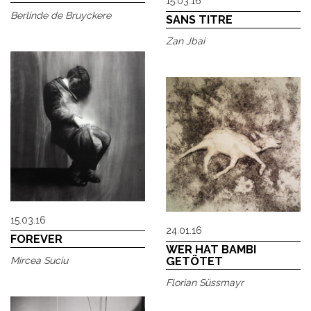
15.03.16
Berlinde de Bruyckere
SANS TITRE
Zan Jbai
15.03.16
24.01.16
FOREVER
WER HAT BAMBI
GETÖTET
Mircea Suciu
Florian Süssmayr