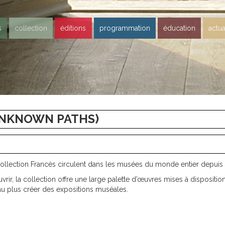
s
collection
éditions
programmation
éducation
actua
UNKNOWN PATHS)
lection Francès circulent dans les musées du monde entier depuis 
rir, la collection offre une large palette d’œuvres mises à disposition
au plus créer des expositions muséales.