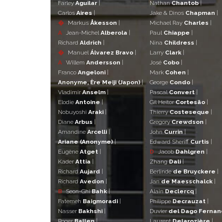
Farley
Aguilar
|
Nathan
Chantob
|
Carlos
Aires
|
Jake & Dinos
Chapman
|
�
Markus
Åkesson
|
Michael Ray
Charles
|
A
Jean-Michel
Alberola
|
Paul
Chiappe
|
Richard
Aldrich
|
Nina
Childress
|
�
Manuel
Álvarez Bravo
|
Larry
Clark
|
A
Willem
Andersson
|
José
Cobo
|
Franco
Angeloni
|
Mark
Cohen
|
Anonyme, Ère Meiji (Japon)
|
George
Condo
|
Vladimir
Anselm
|
Pascal
Convert
|
Elodie
Antoine
|
Gil Heitor
Cortesão
|
Nobuyoshi
Araki
|
Thierry
Costeseque
|
Diane
Arbus
|
Gregory
Crewdson
|
Amandine
Arcelli
|
John
Currin
|
Ariane (Anonyme)
|
Edward Sheriff
Curtis
|
Eugène
Atget
|
D
Jacob
Dahlgren
|
Kader
Attia
|
Zhang
Dali
|
Richard
Aujard
|
Berlinde
de Bruyckere
|
Richard
Avedon
|
Jan
de Maesschalck
|
B
Seon-Ghi
Bahk
|
Alain
Declercq
|
Fatemeh
Baigmoradi
|
Philippe
Decrauzat
|
Nasser
Bakhshi
|
Duvier
del Dago Ferna
Roger
Ballen
|
Laurent
Delarozière
|