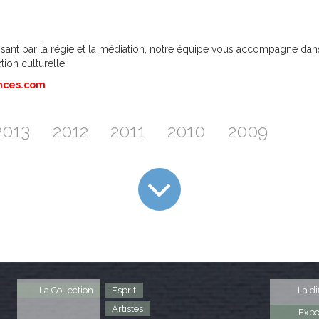
ant par la régie et la médiation, notre équipe vous accompagne dans l
tion culturelle.
nces.com
2013
2012
2011
2010
2009
La Collection
Esprit
La di
Artistes
Expo