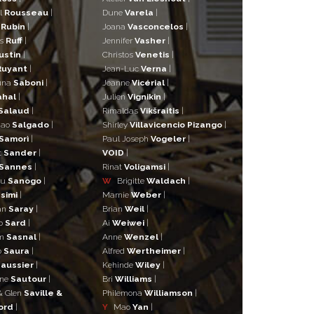
l
Rousseau
|
Dune
Varela
|
n
Rubin
|
Joana
Vasconcelos
|
as
Ruff
|
Jennifer
Vasher
|
ustin
|
Christos
Venetis
|
Ruyant
|
Jean-Luc
Verna
|
una
Saboni
|
Jeanne
Vicérial
|
ahal
|
Julien
Vignikin
|
Salaud
|
Rimaldas
Vikšraitis
|
iao
Salgado
|
Shirley
Villavicencio Pizango
|
Samorì
|
Paul Joseph
Vogeler
|
t
Sander
|
VOID
|
Sannes
|
Rinat
Voligamsi
|
ou
Sanogo
|
W
Brigitte
Waldach
|
simi
|
Marnie
Weber
|
an
Saray
|
Brian
Weil
|
o
Sard
|
Ai
Weiwei
|
lm
Sasnal
|
Anne
Wenzel
|
o
Saura
|
Alfred
Wertheimer
|
aussier
|
Kehinde
Wiley
|
ane
Sautour
|
Bri
Williams
|
& Glen
Saville &
Philemona
Williamson
|
ord
|
Y
Mao
Yan
|