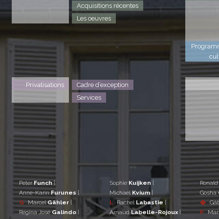
Acquisitions récentes
Les oeuvres
Program
cul
Privatisations
Cadre d’exception
Services
Peter
Funch
|
Sophie
Kuijken
|
Ronal
Anne-Karin
Furunes
|
Michael
Kvium
|
Gosha
G
Marcel
Gähler
|
L
Rachel
Labastie
|
�
Gá
Regina José
Galindo
|
Arnaud
Labelle-Rojoux
|
P
Mar