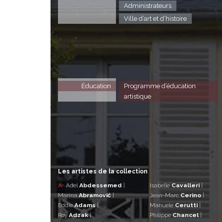
Administrateurs
Ville d’art et d’histoire
Éducation
Programme d’éducation
artistique
Les artistes de la collection
A
Adel
Abdessemed
|
Isabelle
Cavalleri
|
Marina
Abramović
|
Jean-Marc
Cerino
|
Eddie
Adams
|
Manuele
Cerutti
|
Roy
Adzak
|
Philippe
Chancel
|