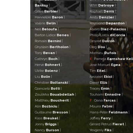
Banksy
|
Wim
Delvoye
|
Gilles
Barbier
|
Raphaël
Denis
|
Hannelore
Baron
|
Andy
Denzler
|
Valérie
Belin
|
Raymond
Depardon
|
Neïl
Beloufa
|
Álvaro
Diaz-Palacios
|
Barton Lidice
Benes
|
Philip-Lorca
diCorcia
|
Romain
Bernini
|
Desiree
Dolron
|
Ghyslain
Bertholon
|
Oleg
Dou
|
Tony
Bevan
|
Mathieu
Dufois
|
Cathryn
Boch
|
E
Pamela
Earnshaw Kel
Hervé
Bohnert
|
José Manuel
Egea
|
Ulrike
Bolenz
|
Tim
Eitel
|
Liu
Bolin
|
Nezaket
Ekici
|
Christian
Boltanski
|
Darrel
Ellis
|
Giancarlo
Botti
|
Tracey
Emin
|
Zoulikha
Bouabdellah
|
Touhami
Ennadre
|
Matthieu
Boucherit
|
F
Oana
Farcas
|
Alin
Bozbiciu
|
Mounir
Fatmi
|
Guillaume
Bresson
|
Hans-Peter
Feldmann
|
Koos
Breukel
|
Joffrey
Ferry
|
Jonny
Briggs
|
Gérard Petrus
Fieret
|
Nancy
Burson
|
Yevgeniy
Fiks
|