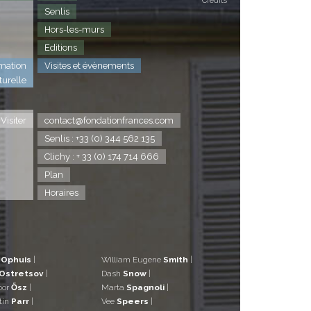
Crédits
Senlis
Hors-les-murs
Editions
mation
Visites et évènements
turelle
Visiter
contact@fondationfrances.com
Senlis : +33 (0) 344 562 135
Clichy : + 33 (0) 174 714 666
Plan
Horaires
d
Ophuis
|
William Eugene
Smith
|
Ostretsov
|
Dash
Snow
|
bor
Ősz
|
Marta
Spagnoli
|
tin
Parr
|
Vee
Speers
|