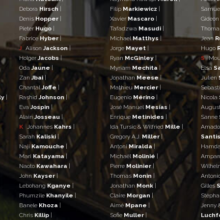
Debora
Hirsch
|
Filip
Markiewicz
|
Samue
Denis
Hopper
|
Xavier
Mascaro
|
Gideo
Pieter
Hugo
|
Tafadzwa
Masudi
|
Thom
Fabrice
Hyber
|
Michael
Matthys
|
Jean
R
J
Alison
Jackson
|
Jorge
Mayet
|
Hugo
Holger
Jacobs
|
Ryan
McGinley
|
S
Mo
Oda
Jaune
|
Myriam
Mechita
|
Elsa
S
Zan
Jbai
|
Jonathan
Meese
|
Julien
Chantal
Joffe
|
Mathieu
Mercier
|
Sebast
ly
|
Rashid
Johnson
|
Eugenio
Mérino
|
Nicola
Eva
Jospin
|
José Manuel
Mesías
|
Augus
Alain
Josseau
|
Enrique
Metinides
|
Sanne
K
Johannes
Kahrs
|
Ida Tursic & Wilfried
Mille
|
Amad
Sarah
Kaliski
|
Gregory A.J.
Miller
|
Santis
Naji
Kamouche
|
Antoni
Miralda
|
Hamd
Mari
Katayama
|
Michaël
Molinié
|
Ampar
Naoto
Kawahara
|
Pierre
Molinier
|
Wilhe
John
Kayser
|
Thomas
Monin
|
Antoni
Lebohang
Kganye
|
Jonathan
Monk
|
Gilles
S
Phumzile
Khanyile
|
Claire
Morgan
|
Stéph
Banele
Khoza
|
Aimé
Mpane
|
Jenny 
Chris
Killip
|
Sofie
Muller
|
Luchf