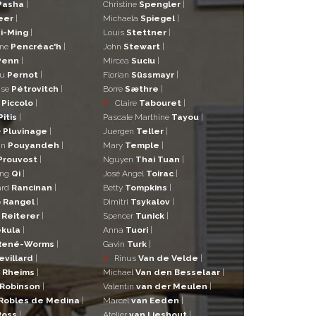
Pasha
|
Christine
Spengler
|
eer
|
Michaela
Spiegel
|
i-Ming
|
Louis
Stettner
|
ane
Pencréac'h
|
John
Stewart
|
Penn
|
Mircea
Suciu
|
eu
Pernot
|
Florian
Süssmayr
|
ise
Pétrovitch
|
Borre
Sæthre
|
o
Piccolo
|
T
Claire
Tabouret
|
Pitis
|
Pascale Marthine
Tayou
|
e
Pluvinage
|
Juergen
Teller
|
in
Pouyandeh
|
Mary
Temple
|
Prouvost
|
Nguyen
Thai Tuan
|
ng
Qi
|
José Angel
Toirac
|
ard
Rancinan
|
Betty
Tompkins
|
o
Rangel
|
Dimitri
Tsykalov
|
r
Reiterer
|
Spencer
Tunick
|
kula
|
Anna
Tuori
|
René-Worms
|
Gavin
Turk
|
evillard
|
V
Rinus
Van de Velde
|
a
Rheims
|
Michael
Van den Besselaar
|
Robinson
|
Valentin
van der Meulen
|
Robles de Medina
|
Marcel
van Eeden
|
Ross
|
Atelier
van Lieshout
|