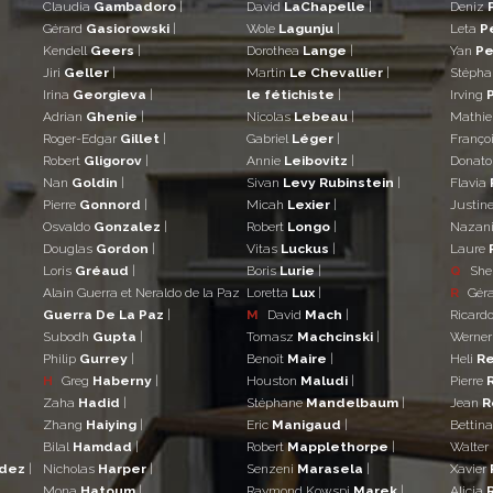
Claudia
Gambadoro
|
David
LaChapelle
|
Deniz
Gérard
Gasiorowski
|
Wole
Lagunju
|
Leta
P
Kendell
Geers
|
Dorothea
Lange
|
Yan
Pe
Jiri
Geller
|
Martin
Le Chevallier
|
Stéph
Irina
Georgieva
|
le fétichiste
|
Irving
Adrian
Ghenie
|
Nicolas
Lebeau
|
Mathi
Roger-Edgar
Gillet
|
Gabriel
Léger
|
Franço
Robert
Gligorov
|
Annie
Leibovitz
|
Donat
Nan
Goldin
|
Sivan
Levy Rubinstein
|
Flavia
Pierre
Gonnord
|
Micah
Lexier
|
Justin
Osvaldo
Gonzalez
|
Robert
Longo
|
Nazan
Douglas
Gordon
|
Vitas
Luckus
|
Laure
Loris
Gréaud
|
Boris
Lurie
|
Q
She
Alain Guerra et Neraldo de la Paz
Loretta
Lux
|
R
Gér
Guerra De La Paz
|
M
David
Mach
|
Ricard
Subodh
Gupta
|
Tomasz
Machcinski
|
Werne
Philip
Gurrey
|
Benoît
Maire
|
Heli
Re
H
Greg
Haberny
|
Houston
Maludi
|
Pierre
Zaha
Hadid
|
Stéphane
Mandelbaum
|
Jean
R
Zhang
Haiying
|
Eric
Manigaud
|
Bettin
Bilal
Hamdad
|
Robert
Mapplethorpe
|
Walter
ndez
|
Nicholas
Harper
|
Senzeni
Marasela
|
Xavier
Mona
Hatoum
|
Raymond Kowspi
Marek
|
Alicia