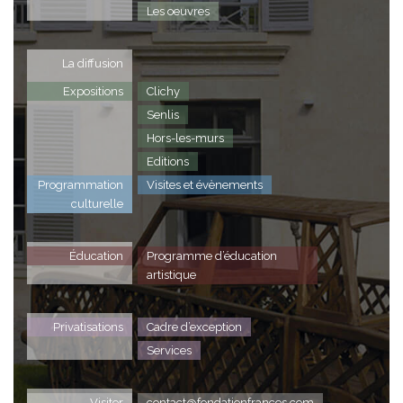
Les oeuvres
La diffusion
Expositions
Clichy
Senlis
Hors-les-murs
Editions
Programmation
Visites et évènements
culturelle
Éducation
Programme d’éducation
artistique
Privatisations
Cadre d’exception
Services
Visiter
contact@fondationfrances.com