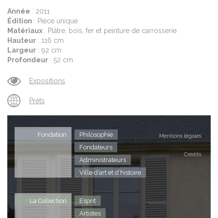
Année
: 2011
Édition
: Pièce unique
Matériaux
: Plâtre, bois, fer et peinture de carrosserie
Hauteur
: 116 cm
Largeur
: 92 cm
Profondeur
: 52 cm
Expositions
Prêts
Fondation
Philosophie
Mentions légales
Fondateurs
Crédits
Administrateurs
Ville d’art et d’histoire
La Collection
Esprit
Artistes