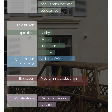
Acquisitions récentes
Les oeuvres
La diffusion
Expositions
Clichy
Senlis
Hors-les-murs
Editions
Programmation
Visites et évènements
culturelle
Éducation
Programme d’éducation
artistique
Privatisations
Cadre d’exception
Services