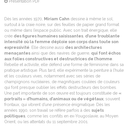
Présentation PDF
Dès les années 1970,
Miriam Cahn
dessine à même le sol,
surtout à la craie noire, sur des feuilles de papier grand format
ou même dans l’espace public. Avec son trait énergique, elle
crée
des figures humaines saisissantes
,
d’une troublante
intensité où la femme déploie son corps dans toute son
expressivité
. Elle dessine aussi
des architectures
menaçantes
ainsi que des navires de guerre,
qui font échos
aux folies constructives et destructrices de l’homme
.
Rebelle et activiste, elle défend une forme de féminisme dans sa
pratique artistique. Plus tard, elle expérimente la peinture à l’huile
et les couleurs vives, notamment avec ses séries de
champignons nucléaires, de magnifiques coulées de couleurs
qui font presque oublier les effets destructeurs des bombes.
Une part importante de son œuvre est toujours constituée de
«
portraits » d’humains, d’animaux ou de végétaux
, souvent
frontaux, qui vibrent d’une présence énigmatique. Dès les
années 1990, son travail se réfère parfois à des
sujets
politiques
, comme les conflits en ex-Yougoslavie, au Moyen
Orient, ou les attentats du 11 septembre 2001.