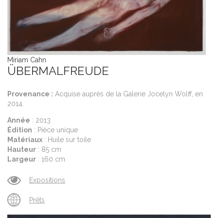
Miriam Cahn
ÜBERMALFREUDE
Provenance :
Acquise auprès de la Galerie Jocelyn Wolff, en
2014.
Année
: 2013
Édition
: Pièce unique
Matériaux
: Huile sur toile
Hauteur
: 85 cm
Largeur
: 160 cm
Expositions
Prêts