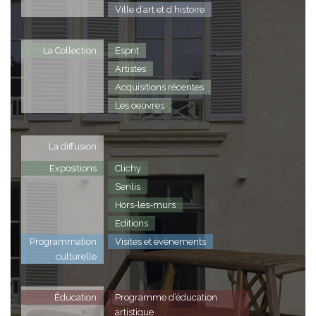
Ville d’art et d’histoire
La Collection
Esprit
Artistes
Acquisitions récentes
Les oeuvres
La diffusion
Expositions
Clichy
Senlis
Hors-les-murs
Editions
Programmation
Visites et évènements
culturelle
Éducation
Programme d’éducation
artistique