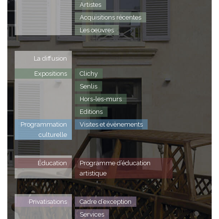
Artistes
Acquisitions récentes
Les oeuvres
La diffusion
Expositions
Clichy
Senlis
Hors-les-murs
Editions
Programmation
Visites et évènements
culturelle
Éducation
Programme d’éducation
artistique
Privatisations
Cadre d’exception
Services