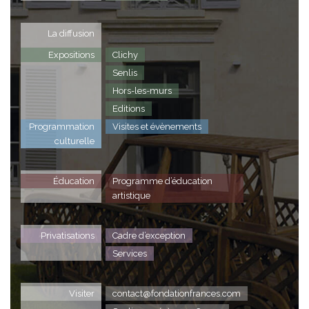
La diffusion
Expositions
Clichy
Senlis
Hors-les-murs
Editions
Programmation
Visites et évènements
culturelle
Éducation
Programme d’éducation
artistique
Privatisations
Cadre d’exception
Services
Visiter
contact@fondationfrances.com