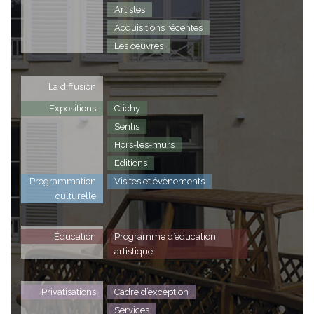
Artistes
Acquisitions récentes
Les oeuvres
La diffusion
Expositions
Clichy
Senlis
Hors-les-murs
Editions
Programmation
Visites et évènements
culturelle
Éducation
Programme d’éducation
artistique
Privatisations
Cadre d’exception
Services