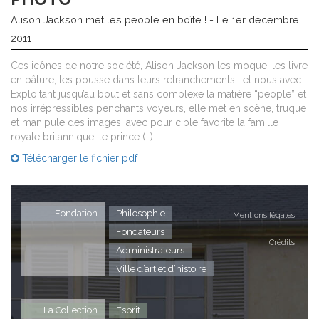
Alison Jackson met les people en boîte ! - Le 1er décembre
2011
Ces icônes de notre société, Alison Jackson les moque, les livre
en pâture, les pousse dans leurs retranchements… et nous avec.
Exploitant jusqu’au bout et sans complexe la matière “people” et
nos irrépressibles penchants voyeurs, elle met en scène, truque
et manipule des images, avec pour cible favorite la famille
royale britannique: le prince (…)
Télécharger le fichier pdf
Fondation
Philosophie
Mentions légales
Fondateurs
Crédits
Administrateurs
Ville d’art et d’histoire
La Collection
Esprit