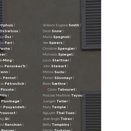
d
Ophuis
|
William Eugene
Smith
|
Ostretsov
|
Dash
Snow
|
bor
Ősz
|
Marta
Spagnoli
|
tin
Parr
|
Vee
Speers
|
Pasha
|
Christine
Spengler
|
eer
|
Michaela
Spiegel
|
i-Ming
|
Louis
Stettner
|
ane
Pencréac'h
|
John
Stewart
|
Penn
|
Mircea
Suciu
|
eu
Pernot
|
Florian
Süssmayr
|
ise
Pétrovitch
|
Borre
Sæthre
|
o
Piccolo
|
T
Claire
Tabouret
|
Pitis
|
Pascale Marthine
Tayou
|
e
Pluvinage
|
Juergen
Teller
|
in
Pouyandeh
|
Mary
Temple
|
Prouvost
|
Nguyen
Thai Tuan
|
ng
Qi
|
José Angel
Toirac
|
ard
Rancinan
|
Betty
Tompkins
|
o
Rangel
|
Dimitri
Tsykalov
|