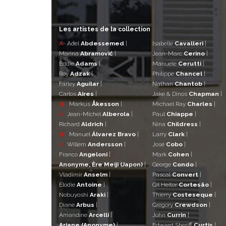
Les artistes de la collection
A
Adel
Abdessemed
|
Isabelle
Cavalleri
|
Marina
Abramović
|
Jean-Marc
Cerino
|
Eddie
Adams
|
Manuele
Cerutti
|
Roy
Adzak
|
Philippe
Chancel
|
Farley
Aguilar
|
Nathan
Chantob
|
Carlos
Aires
|
Jake & Dinos
Chapman
|
�
Markus
Åkesson
|
Michael Ray
Charles
|
A
Jean-Michel
Alberola
|
Paul
Chiappe
|
Richard
Aldrich
|
Nina
Childress
|
�
Manuel
Álvarez Bravo
|
Larry
Clark
|
A
Willem
Andersson
|
José
Cobo
|
Franco
Angeloni
|
Mark
Cohen
|
Anonyme, Ère Meiji (Japon)
|
George
Condo
|
Vladimir
Anselm
|
Pascal
Convert
|
Elodie
Antoine
|
Gil Heitor
Cortesão
|
Nobuyoshi
Araki
|
Thierry
Costeseque
|
Diane
Arbus
|
Gregory
Crewdson
|
Amandine
Arcelli
|
John
Currin
|
Ariane (Anonyme)
|
Edward Sheriff
Curtis
|