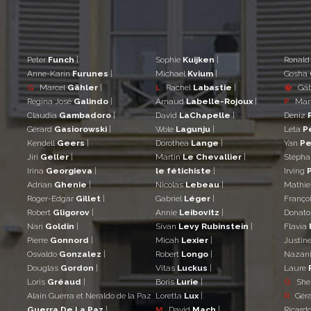
Peter
Funch
|
Sophie
Kuijken
|
Ronal
Anne-Karin
Furunes
|
Michael
Kvium
|
Gosha
G
Marcel
Gähler
|
L
Rachel
Labastie
|
�
Gá
Regina José
Galindo
|
Arnaud
Labelle-Rojoux
|
P
Mar
Claudia
Gambadoro
|
David
LaChapelle
|
Deniz
Gérard
Gasiorowski
|
Wole
Lagunju
|
Leta
P
Kendell
Geers
|
Dorothea
Lange
|
Yan
Pe
Jiri
Geller
|
Martin
Le Chevallier
|
Stéph
Irina
Georgieva
|
le fétichiste
|
Irving
Adrian
Ghenie
|
Nicolas
Lebeau
|
Mathi
Roger-Edgar
Gillet
|
Gabriel
Léger
|
Franço
Robert
Gligorov
|
Annie
Leibovitz
|
Donat
Nan
Goldin
|
Sivan
Levy Rubinstein
|
Flavia
Pierre
Gonnord
|
Micah
Lexier
|
Justin
Osvaldo
Gonzalez
|
Robert
Longo
|
Nazan
Douglas
Gordon
|
Vitas
Luckus
|
Laure
Loris
Gréaud
|
Boris
Lurie
|
Q
She
Alain Guerra et Neraldo de la Paz
Loretta
Lux
|
R
Gér
Guerra De La Paz
|
M
David
Mach
|
Ricard