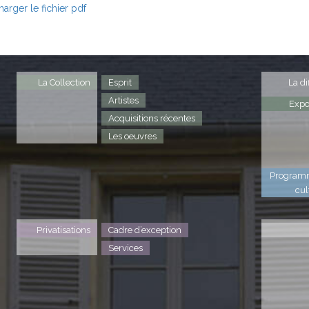
arger le fichier pdf
La Collection
Esprit
La di
Artistes
Expo
Acquisitions récentes
Les oeuvres
Program
cul
Privatisations
Cadre d’exception
Services