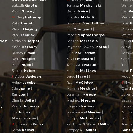
Subodh
Gupta
|
Tomasz
Machcinski
|
Werne
Philip
Gurrey
|
Benoît
Maire
|
Heli
Re
H
Greg
Haberny
|
Houston
Maludi
|
Pierre
Zaha
Hadid
|
Stéphane
Mandelbaum
|
Jean
R
Zhang
Haiying
|
Eric
Manigaud
|
Bettin
Bilal
Hamdad
|
Robert
Mapplethorpe
|
Walter
ndez
|
Nicholas
Harper
|
Senzeni
Marasela
|
Xavier
Mona
Hatoum
|
Raymond Kowspi
Marek
|
Alicia
Debora
Hirsch
|
Filip
Markiewicz
|
Samue
Denis
Hopper
|
Xavier
Mascaro
|
Gideo
Pieter
Hugo
|
Tafadzwa
Masudi
|
Thom
Fabrice
Hyber
|
Michael
Matthys
|
Jean
R
J
Alison
Jackson
|
Jorge
Mayet
|
Hugo
Holger
Jacobs
|
Ryan
McGinley
|
S
Mo
Oda
Jaune
|
Myriam
Mechita
|
Elsa
S
Zan
Jbai
|
Jonathan
Meese
|
Julien
Chantal
Joffe
|
Mathieu
Mercier
|
Sebast
ly
|
Rashid
Johnson
|
Eugenio
Mérino
|
Nicola
Eva
Jospin
|
José Manuel
Mesías
|
Augus
Alain
Josseau
|
Enrique
Metinides
|
Sanne
K
Johannes
Kahrs
|
Ida Tursic & Wilfried
Mille
|
Amad
Sarah
Kaliski
|
Gregory A.J.
Miller
|
Santis