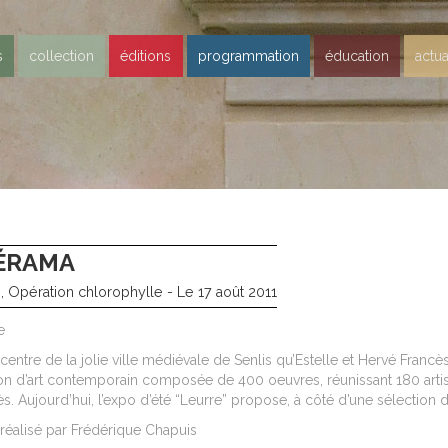
s
collection
éditions
programmation
éducation
actua
ÉRAMA
, Opération chlorophylle - Le 17 août 2011
e
 centre de la jolie ville médiévale de Senlis qu’Estelle et Hervé Franc
ion d’art contemporain composée de 400 oeuvres, réunissant 180 art
s. Aujourd’hui, l’expo d’été “Leurre” propose, à côté d’une sélection de
réalisé par Frédérique Chapuis