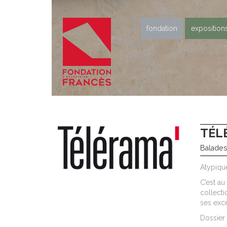
fondation
exposition
TÉL
Balades
Atypiqu
C’est au
collect
ses excè
Dossier 