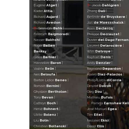
Eugène
Atget
|
D
Jacob
Dahlgren
|
Kader
Attia
|
Zhang
Dali
|
Richard
Aujard
|
Berlinde
de Bruyckere
|
Richard
Avedon
|
Jan
de Maesschalck
|
B
Seon-Ghi
Bahk
|
Alain
Declercq
|
Fatemeh
Baigmoradi
|
Philippe
Decrauzat
|
Nasser
Bakhshi
|
Duvier
del Dago Ferna
Roger
Ballen
|
Laurent
Delarozière
|
Banksy
|
Wim
Delvoye
|
Gilles
Barbier
|
Raphaël
Denis
|
Hannelore
Baron
|
Andy
Denzler
|
Valérie
Belin
|
Raymond
Depardon
|
Neïl
Beloufa
|
Álvaro
Diaz-Palacios
|
Barton Lidice
Benes
|
Philip-Lorca
diCorcia
|
Romain
Bernini
|
Desiree
Dolron
|
Ghyslain
Bertholon
|
Oleg
Dou
|
Tony
Bevan
|
Mathieu
Dufois
|
Cathryn
Boch
|
E
Pamela
Earnshaw Kel
Hervé
Bohnert
|
José Manuel
Egea
|
Ulrike
Bolenz
|
Tim
Eitel
|
Liu
Bolin
|
Nezaket
Ekici
|
Christian
Boltanski
|
Darrel
Ellis
|