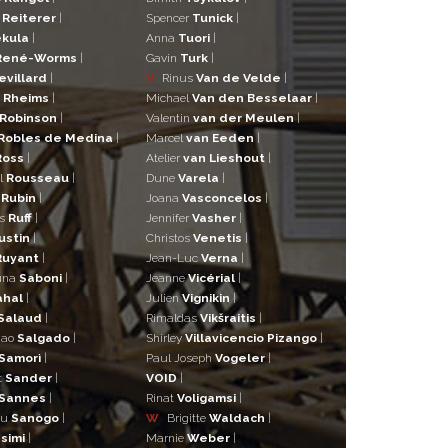
r
Reiterer
|
Spencer
Tunick
|
kula
|
Anna
Tuori
|
René-Worms
|
Gavin
Turk
|
evillard
|
V
Rinus
Van de Velde
|
a
Rheims
|
Michael
Van den Besselaar
|
Robinson
|
Valentin
van der Meulen
|
Robles de Medina
|
Marcel
van Eeden
|
Ross
|
Atelier
van Lieshout
|
l
Rousseau
|
Dune
Varela
|
n
Rubin
|
Joana
Vasconcelos
|
as
Ruff
|
Jennifer
Vasher
|
ustin
|
Christos
Venetis
|
Ruyant
|
Jean-Luc
Verna
|
una
Saboni
|
Jeanne
Vicérial
|
ahal
|
Julien
Vignikin
|
Salaud
|
Rimaldas
Vikšraitis
|
iao
Salgado
|
Shirley
Villavicencio Pizango
|
Samorì
|
Paul Joseph
Vogeler
|
t
Sander
|
VOID
|
Sannes
|
Rinat
Voligamsi
|
ou
Sanogo
|
W
Brigitte
Waldach
|
simi
|
Marnie
Weber
|