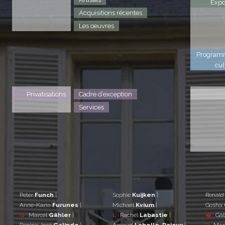
Expo
Acquisitions récentes
Les oeuvres
Program
cul
Privatisations
Cadre d’exception
Services
Peter
Funch
|
Sophie
Kuijken
|
Ronal
Anne-Karin
Furunes
|
Michael
Kvium
|
Gosha
G
Marcel
Gähler
|
L
Rachel
Labastie
|
�
Gá
Regina José
Galindo
|
Arnaud
Labelle-Rojoux
|
P
Mar