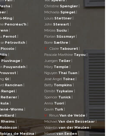
Pasha
|
Christine
Spengler
|
eer
|
Michaela
Spiegel
|
i-Ming
|
Louis
Stettner
|
ane
Pencréac'h
|
John
Stewart
|
Penn
|
Mircea
Suciu
|
eu
Pernot
|
Florian
Süssmayr
|
ise
Pétrovitch
|
Borre
Sæthre
|
o
Piccolo
|
T
Claire
Tabouret
|
Pitis
|
Pascale Marthine
Tayou
|
e
Pluvinage
|
Juergen
Teller
|
in
Pouyandeh
|
Mary
Temple
|
Prouvost
|
Nguyen
Thai Tuan
|
ng
Qi
|
José Angel
Toirac
|
ard
Rancinan
|
Betty
Tompkins
|
o
Rangel
|
Dimitri
Tsykalov
|
r
Reiterer
|
Spencer
Tunick
|
kula
|
Anna
Tuori
|
René-Worms
|
Gavin
Turk
|
evillard
|
V
Rinus
Van de Velde
|
a
Rheims
|
Michael
Van den Besselaar
|
Robinson
|
Valentin
van der Meulen
|
Robles de Medina
|
Marcel
van Eeden
|