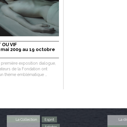
 OU VIF
 mai 2009 au 19 octobre
 première exposition dialogue,
ateurs de la Fondation ont
 un thème emblématique …
La Collection
Esprit
La di
Artistes