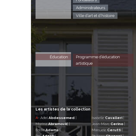
Administrateurs
Ville d’art et d’histoire
Éducation
Programme d’éducation
artistique
Les artistes de la collection
A
Adel
Abdessemed
|
Isabelle
Cavalleri
|
Marina
Abramović
|
Jean-Marc
Cerino
|
Eddie
Adams
|
Manuele
Cerutti
|
Roy
Adzak
|
Philippe
Chancel
|