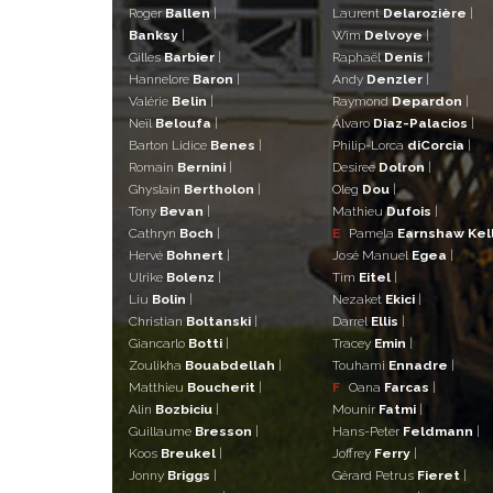
Roger
Ballen
|
Laurent
Delarozière
|
Banksy
|
Wim
Delvoye
|
Gilles
Barbier
|
Raphaël
Denis
|
Hannelore
Baron
|
Andy
Denzler
|
Valérie
Belin
|
Raymond
Depardon
|
Neïl
Beloufa
|
Álvaro
Diaz-Palacios
|
Barton Lidice
Benes
|
Philip-Lorca
diCorcia
|
Romain
Bernini
|
Desiree
Dolron
|
Ghyslain
Bertholon
|
Oleg
Dou
|
Tony
Bevan
|
Mathieu
Dufois
|
Cathryn
Boch
|
E
Pamela
Earnshaw Kel
Hervé
Bohnert
|
José Manuel
Egea
|
Ulrike
Bolenz
|
Tim
Eitel
|
Liu
Bolin
|
Nezaket
Ekici
|
Christian
Boltanski
|
Darrel
Ellis
|
Giancarlo
Botti
|
Tracey
Emin
|
Zoulikha
Bouabdellah
|
Touhami
Ennadre
|
Matthieu
Boucherit
|
F
Oana
Farcas
|
Alin
Bozbiciu
|
Mounir
Fatmi
|
Guillaume
Bresson
|
Hans-Peter
Feldmann
|
Koos
Breukel
|
Joffrey
Ferry
|
Jonny
Briggs
|
Gérard Petrus
Fieret
|