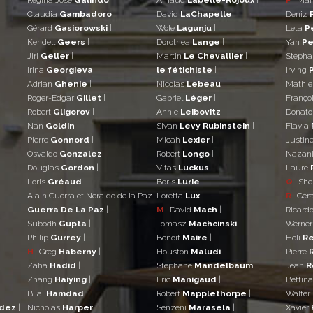
Claudia
Gambadoro
|
David
LaChapelle
|
Deniz
Gérard
Gasiorowski
|
Wole
Lagunju
|
Leta
P
Kendell
Geers
|
Dorothea
Lange
|
Yan
Pe
Jiri
Geller
|
Martin
Le Chevallier
|
Stéph
Irina
Georgieva
|
le fétichiste
|
Irving
Adrian
Ghenie
|
Nicolas
Lebeau
|
Mathi
Roger-Edgar
Gillet
|
Gabriel
Léger
|
Franço
Robert
Gligorov
|
Annie
Leibovitz
|
Donat
Nan
Goldin
|
Sivan
Levy Rubinstein
|
Flavia
Pierre
Gonnord
|
Micah
Lexier
|
Justin
Osvaldo
Gonzalez
|
Robert
Longo
|
Nazan
Douglas
Gordon
|
Vitas
Luckus
|
Laure
Loris
Gréaud
|
Boris
Lurie
|
Q
She
Alain Guerra et Neraldo de la Paz
Loretta
Lux
|
R
Gér
Guerra De La Paz
|
M
David
Mach
|
Ricard
Subodh
Gupta
|
Tomasz
Machcinski
|
Werne
Philip
Gurrey
|
Benoît
Maire
|
Heli
Re
H
Greg
Haberny
|
Houston
Maludi
|
Pierre
Zaha
Hadid
|
Stéphane
Mandelbaum
|
Jean
R
Zhang
Haiying
|
Eric
Manigaud
|
Bettin
Bilal
Hamdad
|
Robert
Mapplethorpe
|
Walter
ndez
|
Nicholas
Harper
|
Senzeni
Marasela
|
Xavier