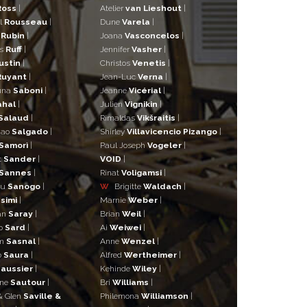
Ross
|
Atelier
van Lieshout
|
l
Rousseau
|
Dune
Varela
|
n
Rubin
|
Joana
Vasconcelos
|
as
Ruff
|
Jennifer
Vasher
|
ustin
|
Christos
Venetis
|
Ruyant
|
Jean-Luc
Verna
|
una
Saboni
|
Jeanne
Vicérial
|
ahal
|
Julien
Vignikin
|
Salaud
|
Rimaldas
Vikšraitis
|
iao
Salgado
|
Shirley
Villavicencio Pizango
|
Samorì
|
Paul Joseph
Vogeler
|
t
Sander
|
VOID
|
Sannes
|
Rinat
Voligamsi
|
ou
Sanogo
|
W
Brigitte
Waldach
|
simi
|
Marnie
Weber
|
an
Saray
|
Brian
Weil
|
o
Sard
|
Ai
Weiwei
|
lm
Sasnal
|
Anne
Wenzel
|
o
Saura
|
Alfred
Wertheimer
|
aussier
|
Kehinde
Wiley
|
ane
Sautour
|
Bri
Williams
|
& Glen
Saville &
Philemona
Williamson
|