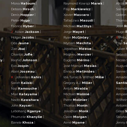
Mona
Hatoum
|
Raymond Kowspi
Marek
|
Alicia
Debora
Hirsch
|
Filip
Markiewicz
|
Samue
Denis
Hopper
|
Xavier
Mascaro
|
Gideo
Pieter
Hugo
|
Tafadzwa
Masudi
|
Thom
Fabrice
Hyber
|
Michael
Matthys
|
Jean
R
J
Alison
Jackson
|
Jorge
Mayet
|
Hugo
Holger
Jacobs
|
Ryan
McGinley
|
S
Mo
Oda
Jaune
|
Myriam
Mechita
|
Elsa
S
Zan
Jbai
|
Jonathan
Meese
|
Julien
Chantal
Joffe
|
Mathieu
Mercier
|
Sebast
ly
|
Rashid
Johnson
|
Eugenio
Mérino
|
Nicola
Eva
Jospin
|
José Manuel
Mesías
|
Augus
Alain
Josseau
|
Enrique
Metinides
|
Sanne
K
Johannes
Kahrs
|
Ida Tursic & Wilfried
Mille
|
Amad
Sarah
Kaliski
|
Gregory A.J.
Miller
|
Santis
Naji
Kamouche
|
Antoni
Miralda
|
Hamd
Mari
Katayama
|
Michaël
Molinié
|
Ampar
Naoto
Kawahara
|
Pierre
Molinier
|
Wilhe
John
Kayser
|
Thomas
Monin
|
Antoni
Lebohang
Kganye
|
Jonathan
Monk
|
Gilles
S
Phumzile
Khanyile
|
Claire
Morgan
|
Stéph
Banele
Khoza
|
Aimé
Mpane
|
Jenny 