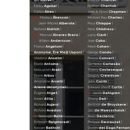
Farley
Aguilar
|
Nathan
Chantob
|
Carlos
Aires
|
Jake & Dinos
Chapman
|
�
Markus
Åkesson
|
Michael Ray
Charles
|
A
Jean-Michel
Alberola
|
Paul
Chiappe
|
Richard
Aldrich
|
Nina
Childress
|
�
Manuel
Álvarez Bravo
|
Larry
Clark
|
A
Willem
Andersson
|
José
Cobo
|
Franco
Angeloni
|
Mark
Cohen
|
Anonyme, Ère Meiji (Japon)
|
George
Condo
|
Vladimir
Anselm
|
Pascal
Convert
|
Elodie
Antoine
|
Gil Heitor
Cortesão
|
Nobuyoshi
Araki
|
Thierry
Costeseque
|
Diane
Arbus
|
Gregory
Crewdson
|
Amandine
Arcelli
|
John
Currin
|
Ariane (Anonyme)
|
Edward Sheriff
Curtis
|
Eugène
Atget
|
D
Jacob
Dahlgren
|
Kader
Attia
|
Zhang
Dali
|
Richard
Aujard
|
Berlinde
de Bruyckere
|
Richard
Avedon
|
Jan
de Maesschalck
|
B
Seon-Ghi
Bahk
|
Alain
Declercq
|
Fatemeh
Baigmoradi
|
Philippe
Decrauzat
|
Nasser
Bakhshi
|
Duvier
del Dago Ferna