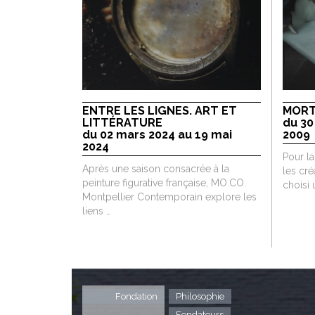
ENTRE LES LIGNES. ART ET
MORT
LITTÉRATURE
du 30
du 02 mars 2024 au 19 mai
2009
2024
Pour la
Après une saison consacrée à la
les cré
peinture figurative française, MO.CO.
choisi
Montpellier Contemporain explore les
liens …
Fondation
Philosophie
Fondateurs