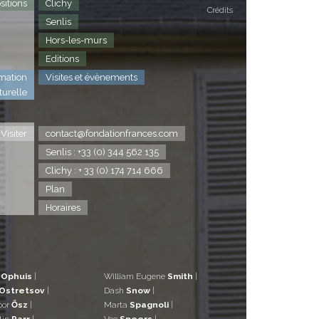
sitions
Clichy
Crédits
Senlis
Hors-les-murs
Editions
mation
Visites et évènements
turelle
Visiter
contact@fondationfrances.com
Senlis : +33 (0) 344 562 135
Clichy : + 33 (0) 174 714 666
Plan
Horaires
d
Ophuis
|
William Eugene
Smith
|
Ostretsov
|
Dash
Snow
|
bor
Ősz
|
Marta
Spagnoli
|
tin
Parr
|
Vee
Speers
|