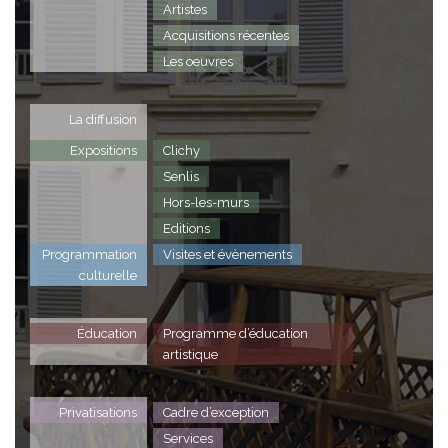
Artistes
Acquisitions récentes
Les oeuvres
La diffusion
Expositions
Clichy
Senlis
Hors-les-murs
Editions
Programmation
Visites et évènements
culturelle
Éducation
Programme d’éducation
artistique
Privatisations
Cadre d’exception
Services