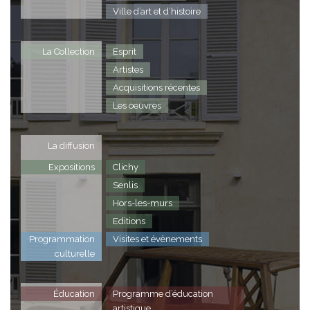
Ville d’art et d’histoire
La Collection
Esprit
Artistes
Acquisitions récentes
Les oeuvres
La diffusion
Expositions
Clichy
Senlis
Hors-les-murs
Editions
Programmation
Visites et évènements
culturelle
Éducation
Programme d’éducation
artistique