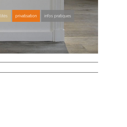
lités
privatisation
infos pratiques