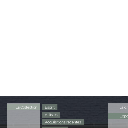
La Collection
Esprit
La di
Artistes
Expo
Acquisitions récentes