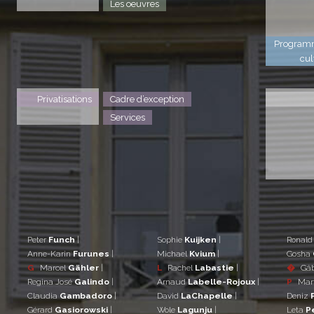
Les oeuvres
Program
cul
Privatisations
Cadre d’exception
Services
Peter
Funch
|
Sophie
Kuijken
|
Ronal
Anne-Karin
Furunes
|
Michael
Kvium
|
Gosha
G
Marcel
Gähler
|
L
Rachel
Labastie
|
�
Gá
Regina José
Galindo
|
Arnaud
Labelle-Rojoux
|
P
Mar
Claudia
Gambadoro
|
David
LaChapelle
|
Deniz
Gérard
Gasiorowski
|
Wole
Lagunju
|
Leta
P