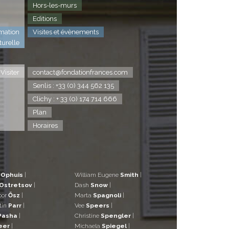
Hors-les-murs
Editions
mation
Visites et évènements
turelle
Visiter
contact@fondationfrances.com
Senlis : +33 (0) 344 562 135
Clichy : + 33 (0) 174 714 666
Plan
Horaires
d
Ophuis
|
William Eugene
Smith
|
Ostretsov
|
Dash
Snow
|
bor
Ősz
|
Marta
Spagnoli
|
tin
Parr
|
Vee
Speers
|
Pasha
|
Christine
Spengler
|
eer
|
Michaela
Spiegel
|