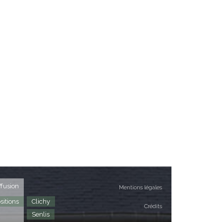
ffusion
Mentions légales
sitions
Clichy
Crédits
Senlis