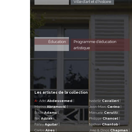
Ville d’art et d’histoire
Éducation
Programme d’éducation
artistique
Les artistes de la collection
A
Adel
Abdessemed
|
Isabelle
Cavalleri
|
Marina
Abramović
|
Jean-Marc
Cerino
|
Eddie
Adams
|
Manuele
Cerutti
|
Roy
Adzak
|
Philippe
Chancel
|
Farley
Aguilar
|
Nathan
Chantob
|
Carlos
Aires
|
Jake & Dinos
Chapman
|