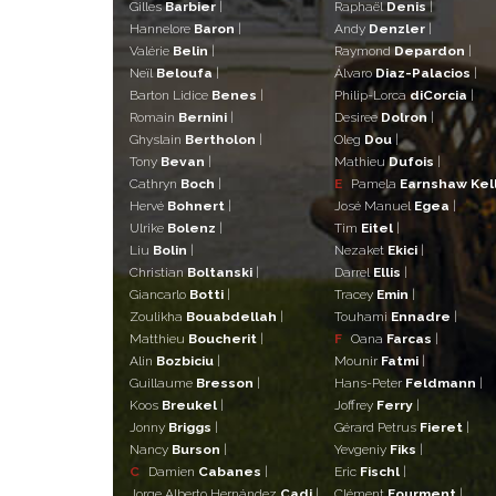
Gilles
Barbier
|
Raphaël
Denis
|
Hannelore
Baron
|
Andy
Denzler
|
Valérie
Belin
|
Raymond
Depardon
|
Neïl
Beloufa
|
Álvaro
Diaz-Palacios
|
Barton Lidice
Benes
|
Philip-Lorca
diCorcia
|
Romain
Bernini
|
Desiree
Dolron
|
Ghyslain
Bertholon
|
Oleg
Dou
|
Tony
Bevan
|
Mathieu
Dufois
|
Cathryn
Boch
|
E
Pamela
Earnshaw Kel
Hervé
Bohnert
|
José Manuel
Egea
|
Ulrike
Bolenz
|
Tim
Eitel
|
Liu
Bolin
|
Nezaket
Ekici
|
Christian
Boltanski
|
Darrel
Ellis
|
Giancarlo
Botti
|
Tracey
Emin
|
Zoulikha
Bouabdellah
|
Touhami
Ennadre
|
Matthieu
Boucherit
|
F
Oana
Farcas
|
Alin
Bozbiciu
|
Mounir
Fatmi
|
Guillaume
Bresson
|
Hans-Peter
Feldmann
|
Koos
Breukel
|
Joffrey
Ferry
|
Jonny
Briggs
|
Gérard Petrus
Fieret
|
Nancy
Burson
|
Yevgeniy
Fiks
|
C
Damien
Cabanes
|
Eric
Fischl
|
Jorge Alberto Hernández
Cadi
|
Clément
Fourment
|