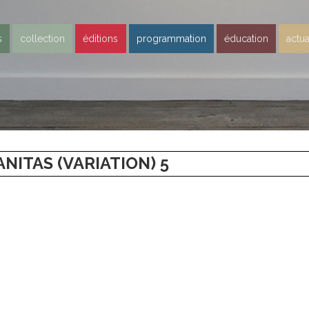
s
collection
éditions
programmation
éducation
actua
NITAS (VARIATION) 5