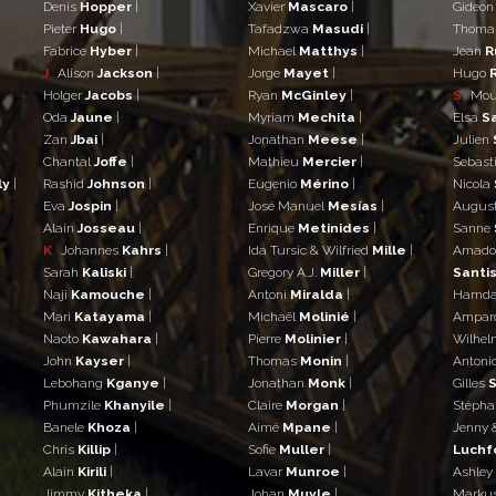
Denis
Hopper
|
Xavier
Mascaro
|
Gideo
Pieter
Hugo
|
Tafadzwa
Masudi
|
Thom
Fabrice
Hyber
|
Michael
Matthys
|
Jean
R
J
Alison
Jackson
|
Jorge
Mayet
|
Hugo
Holger
Jacobs
|
Ryan
McGinley
|
S
Mo
Oda
Jaune
|
Myriam
Mechita
|
Elsa
S
Zan
Jbai
|
Jonathan
Meese
|
Julien
Chantal
Joffe
|
Mathieu
Mercier
|
Sebast
ly
|
Rashid
Johnson
|
Eugenio
Mérino
|
Nicola
Eva
Jospin
|
José Manuel
Mesías
|
Augus
Alain
Josseau
|
Enrique
Metinides
|
Sanne
K
Johannes
Kahrs
|
Ida Tursic & Wilfried
Mille
|
Amad
Sarah
Kaliski
|
Gregory A.J.
Miller
|
Santis
Naji
Kamouche
|
Antoni
Miralda
|
Hamd
Mari
Katayama
|
Michaël
Molinié
|
Ampar
Naoto
Kawahara
|
Pierre
Molinier
|
Wilhe
John
Kayser
|
Thomas
Monin
|
Antoni
Lebohang
Kganye
|
Jonathan
Monk
|
Gilles
S
Phumzile
Khanyile
|
Claire
Morgan
|
Stéph
Banele
Khoza
|
Aimé
Mpane
|
Jenny 
Chris
Killip
|
Sofie
Muller
|
Luchf
Alain
Kirili
|
Lavar
Munroe
|
Ashley
Jimmy
Kitheka
|
Johan
Muyle
|
Marku