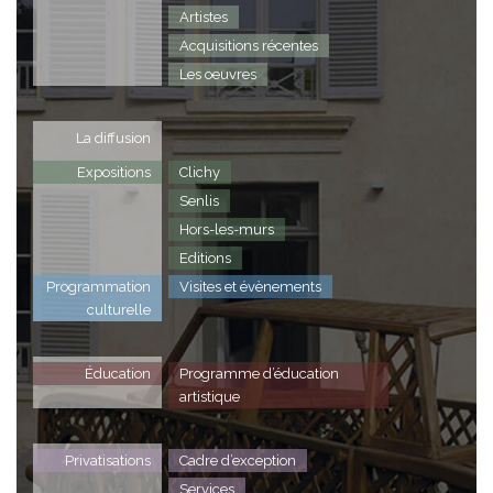
Artistes
Acquisitions récentes
Les oeuvres
La diffusion
Expositions
Clichy
Senlis
Hors-les-murs
Editions
Programmation
Visites et évènements
culturelle
Éducation
Programme d’éducation
artistique
Privatisations
Cadre d’exception
Services