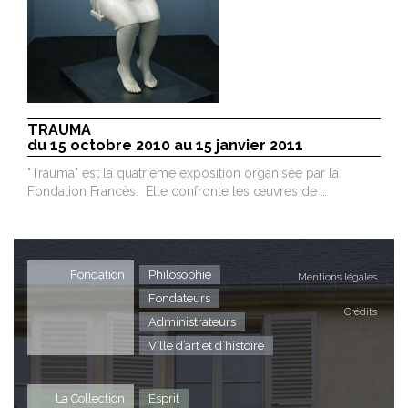
TRAUMA
du 15 octobre 2010 au 15 janvier 2011
"Trauma" est la quatrième exposition organisée par la
Fondation Francès. Elle confronte les œuvres de …
Fondation
Philosophie
Mentions légales
Fondateurs
Crédits
Administrateurs
Ville d’art et d’histoire
La Collection
Esprit