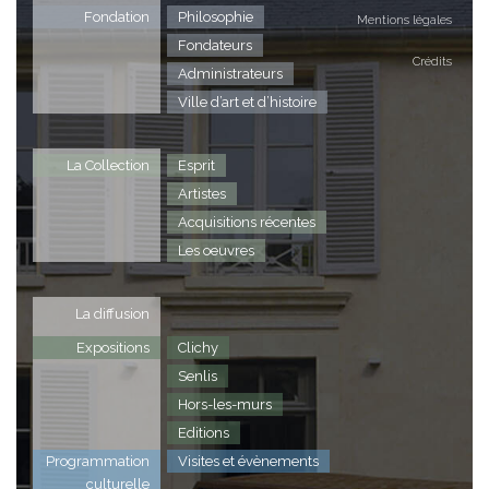
Fondation
Philosophie
Mentions légales
Fondateurs
Crédits
Administrateurs
Ville d’art et d’histoire
La Collection
Esprit
Artistes
Acquisitions récentes
Les oeuvres
La diffusion
Expositions
Clichy
Senlis
Hors-les-murs
Editions
Programmation
Visites et évènements
culturelle