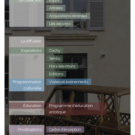
La Collection
Esprit
Artistes
Acquisitions récentes
Les oeuvres
La diffusion
Expositions
Clichy
Senlis
Hors-les-murs
Editions
Programmation
Visites et évènements
culturelle
Éducation
Programme d’éducation
artistique
Privatisations
Cadre d’exception