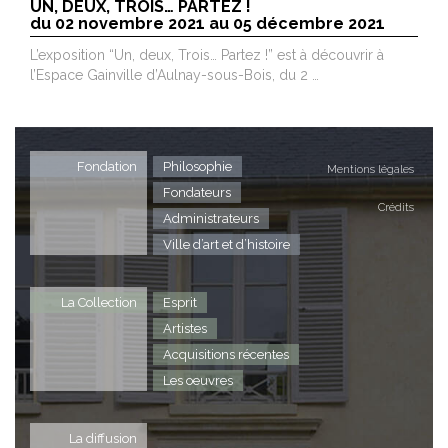
UN, DEUX, TROIS… PARTEZ !
du 02 novembre 2021 au 05 décembre 2021
L’exposition “Un, deux, Trois… Partez !” est à découvrir à
l’Espace Gainville d’Aulnay-sous-Bois, du 2 …
Fondation
Philosophie
Mentions légales
Fondateurs
Crédits
Administrateurs
Ville d’art et d’histoire
La Collection
Esprit
Artistes
Acquisitions récentes
Les oeuvres
La diffusion