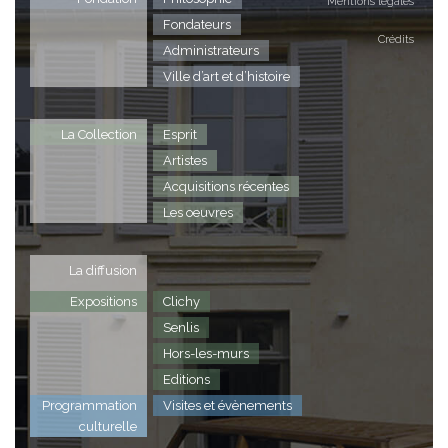
Mentions légales
Fondateurs
Crédits
Administrateurs
Ville d’art et d’histoire
La Collection
Esprit
Artistes
Acquisitions récentes
Les oeuvres
La diffusion
Expositions
Clichy
Senlis
Hors-les-murs
Editions
Programmation
Visites et évènements
culturelle