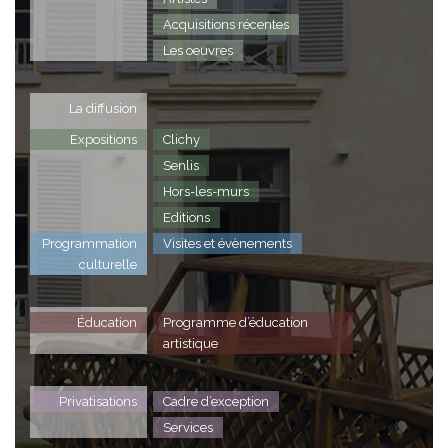
Acquisitions récentes
Les oeuvres
La diffusion
Expositions
Clichy
Senlis
Hors-les-murs
Editions
Programmation
Visites et évènements
culturelle
Éducation
Programme d’éducation
artistique
Privatisations
Cadre d’exception
Services