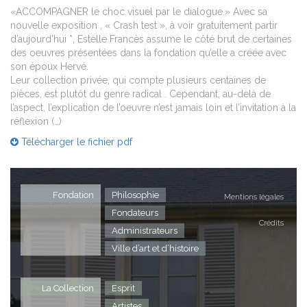
«ACCOMPAGNER le choc visuel par le dialogue.» Avec sa
nouvelle exposition , « Crash test », à voir gratuitement partir
d’aujourd’hui *, Estelle Francès assume le côté brut de certaines
des oeuvres présentées dans la fondation qu’elle a créée avec
son époux Hervé.
Leur collection privée, qui compte plusieurs centaines de
pièces, est plutôt du genre radical . Cependant, au-delà de
l’aspect, l’explication de l’oeuvre n’est jamais loin et l’invitation à la
réflexion (…)
Télécharger le fichier pdf
Fondation
Philosophie
Mentions légales
Fondateurs
Crédits
Administrateurs
Ville d’art et d’histoire
La Collection
Esprit
Artistes