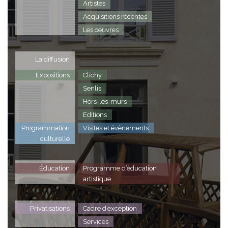
Artistes
Acquisitions récentes
Les oeuvres
La diffusion
Expositions
Clichy
Senlis
Hors-les-murs
Editions
Programmation
Visites et évènements
culturelle
Éducation
Programme d’éducation
artistique
Privatisations
Cadre d’exception
Services