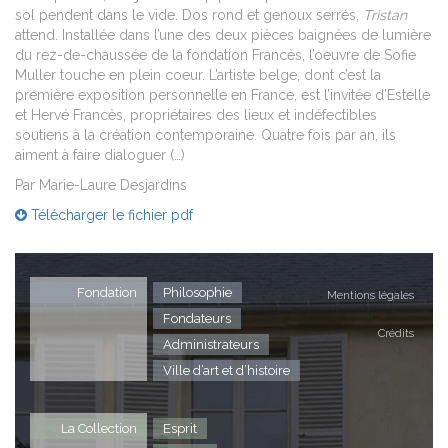
sol pendent dans le vide. Dos rond et genoux serrés,
Tristan
attend. Installée dans l’une des deux pièces baignées de lumière
du rez-de-chaussée de la fondation Francès, l’oeuvre de Sofie
Muller touche en plein coeur. L’artiste belge, dont c’est la
première exposition personnelle en France, est l’invitée d’Estelle
et Hervé Francès, propriétaires des lieux et indéfectibles
soutiens à la création contemporaine. Quatre fois par an, ils
aiment à faire dialoguer (…)
Par Marie-Laure Desjardins
Télécharger le fichier pdf
Fondation
Philosophie
Mentions légales
Fondateurs
Crédits
Administrateurs
Ville d’art et d’histoire
La Collection
Esprit