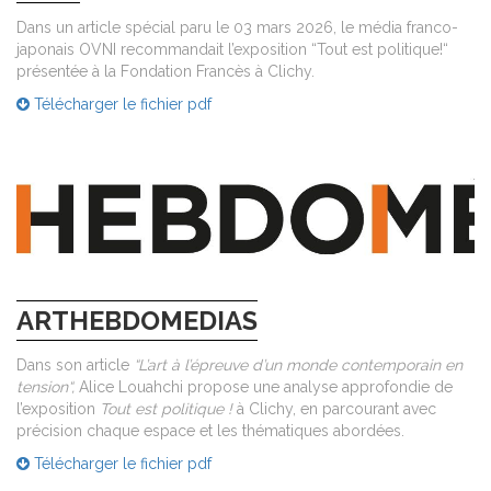
Dans un article spécial paru le 03 mars 2026, le média franco-
japonais OVNI recommandait l’exposition “Tout est politique!“
présentée à la Fondation Francès à Clichy.
Télécharger le fichier pdf
ARTHEBDOMEDIAS
Dans son article
“L’art à l’épreuve d’un monde contemporain en
tension“,
Alice Louahchi propose une analyse approfondie de
l’exposition
Tout est politique !
à Clichy, en parcourant avec
précision chaque espace et les thématiques abordées.
Télécharger le fichier pdf