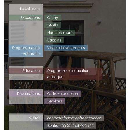
La diffusion
Expositions
Clichy
Senlis
Hors-les-murs
Editions
Programmation
Visites et évènements
culturelle
Éducation
Programme d’éducation
artistique
Privatisations
Cadre d’exception
Services
Visiter
contact@fondationfrances.com
Senlis : +33 (0) 344 562 135