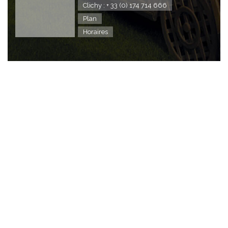
Clichy : + 33 (0) 174 714 666
Plan
Horaires