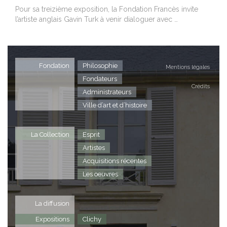
Pour sa treizième exposition, la Fondation Francès invite
l’artiste anglais Gavin Turk à venir dialoguer avec …
Fondation
Philosophie
Mentions légales
Fondateurs
Crédits
Administrateurs
Ville d’art et d’histoire
La Collection
Esprit
Artistes
Acquisitions récentes
Les oeuvres
La diffusion
Expositions
Clichy