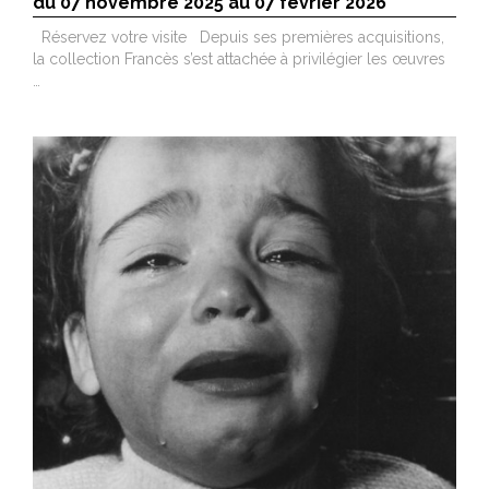
du 07 novembre 2025 au 07 février 2026
Réservez votre visite Depuis ses premières acquisitions,
la collection Francès s’est attachée à privilégier les œuvres
…