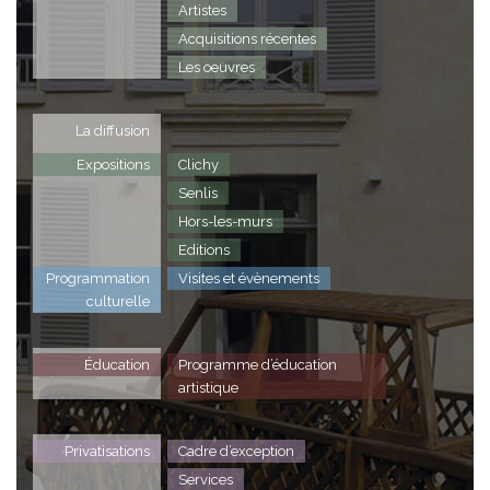
Artistes
Acquisitions récentes
Les oeuvres
La diffusion
Expositions
Clichy
Senlis
Hors-les-murs
Editions
Programmation
Visites et évènements
culturelle
Éducation
Programme d’éducation
artistique
Privatisations
Cadre d’exception
Services