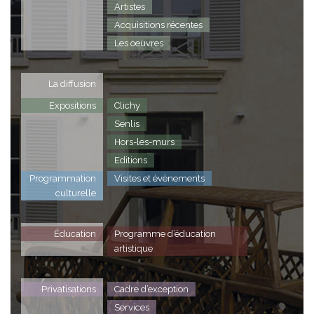
Artistes
Acquisitions récentes
Les oeuvres
La diffusion
Expositions
Clichy
Senlis
Hors-les-murs
Editions
Programmation
Visites et évènements
culturelle
Éducation
Programme d’éducation
artistique
Privatisations
Cadre d’exception
Services