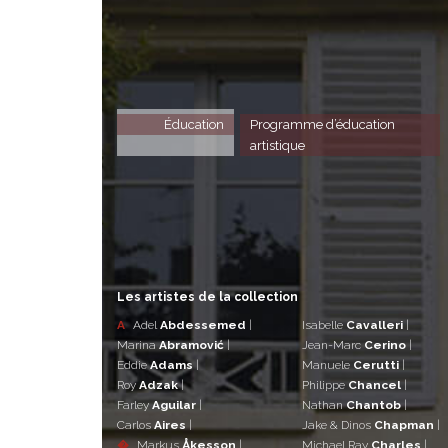
Éducation
Programme d’éducation
artistique
Les artistes de la collection
A
Adel
Abdessemed
|
Isabelle
Cavalleri
|
Marina
Abramović
|
Jean-Marc
Cerino
|
Eddie
Adams
|
Manuele
Cerutti
|
Roy
Adzak
|
Philippe
Chancel
|
Farley
Aguilar
|
Nathan
Chantob
|
Carlos
Aires
|
Jake & Dinos
Chapman
|
�
Markus
Åkesson
|
Michael Ray
Charles
|