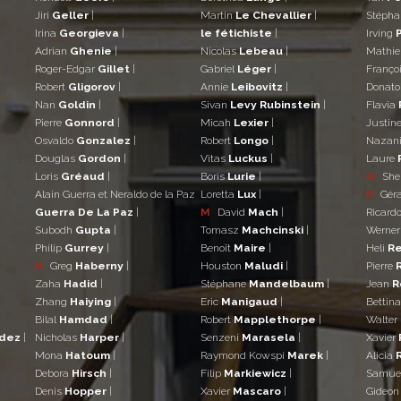
Jiri
Geller
|
Martin
Le Chevallier
|
Stéph
Irina
Georgieva
|
le fétichiste
|
Irving
Adrian
Ghenie
|
Nicolas
Lebeau
|
Mathi
Roger-Edgar
Gillet
|
Gabriel
Léger
|
Franço
Robert
Gligorov
|
Annie
Leibovitz
|
Donat
Nan
Goldin
|
Sivan
Levy Rubinstein
|
Flavia
Pierre
Gonnord
|
Micah
Lexier
|
Justin
Osvaldo
Gonzalez
|
Robert
Longo
|
Nazan
Douglas
Gordon
|
Vitas
Luckus
|
Laure
Loris
Gréaud
|
Boris
Lurie
|
Q
She
Alain Guerra et Neraldo de la Paz
Loretta
Lux
|
R
Gér
Guerra De La Paz
|
M
David
Mach
|
Ricard
Subodh
Gupta
|
Tomasz
Machcinski
|
Werne
Philip
Gurrey
|
Benoît
Maire
|
Heli
Re
H
Greg
Haberny
|
Houston
Maludi
|
Pierre
Zaha
Hadid
|
Stéphane
Mandelbaum
|
Jean
R
Zhang
Haiying
|
Eric
Manigaud
|
Bettin
Bilal
Hamdad
|
Robert
Mapplethorpe
|
Walter
ndez
|
Nicholas
Harper
|
Senzeni
Marasela
|
Xavier
Mona
Hatoum
|
Raymond Kowspi
Marek
|
Alicia
Debora
Hirsch
|
Filip
Markiewicz
|
Samue
Denis
Hopper
|
Xavier
Mascaro
|
Gideo