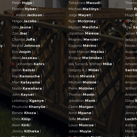
Pieter
Hugo
|
Tafadzwa
Masudi
|
Thom
Fabrice
Hyber
|
Michael
Matthys
|
Jean
R
J
Alison
Jackson
|
Jorge
Mayet
|
Hugo
Holger
Jacobs
|
Ryan
McGinley
|
S
Mo
Oda
Jaune
|
Myriam
Mechita
|
Elsa
S
Zan
Jbai
|
Jonathan
Meese
|
Julien
Chantal
Joffe
|
Mathieu
Mercier
|
Sebast
ly
|
Rashid
Johnson
|
Eugenio
Mérino
|
Nicola
Eva
Jospin
|
José Manuel
Mesías
|
Augus
Alain
Josseau
|
Enrique
Metinides
|
Sanne
K
Johannes
Kahrs
|
Ida Tursic & Wilfried
Mille
|
Amad
Sarah
Kaliski
|
Gregory A.J.
Miller
|
Santis
Naji
Kamouche
|
Antoni
Miralda
|
Hamd
Mari
Katayama
|
Michaël
Molinié
|
Ampar
Naoto
Kawahara
|
Pierre
Molinier
|
Wilhe
John
Kayser
|
Thomas
Monin
|
Antoni
Lebohang
Kganye
|
Jonathan
Monk
|
Gilles
S
Phumzile
Khanyile
|
Claire
Morgan
|
Stéph
Banele
Khoza
|
Aimé
Mpane
|
Jenny 
Chris
Killip
|
Sofie
Muller
|
Luchf
Alain
Kirili
|
Lavar
Munroe
|
Ashley
Jimmy
Kitheka
|
Johan
Muyle
|
Marku