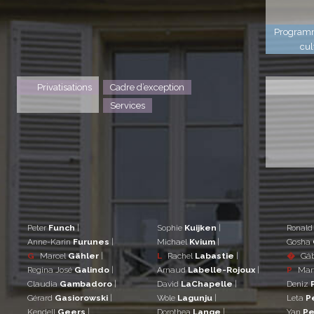
Program
cul
Privatisations
Cadre d’exception
Services
Peter
Funch
|
Sophie
Kuijken
|
Ronal
Anne-Karin
Furunes
|
Michael
Kvium
|
Gosha
G
Marcel
Gähler
|
L
Rachel
Labastie
|
�
Gá
Regina José
Galindo
|
Arnaud
Labelle-Rojoux
|
P
Mar
Claudia
Gambadoro
|
David
LaChapelle
|
Deniz
Gérard
Gasiorowski
|
Wole
Lagunju
|
Leta
P
Kendell
Geers
|
Dorothea
Lange
|
Yan
Pe