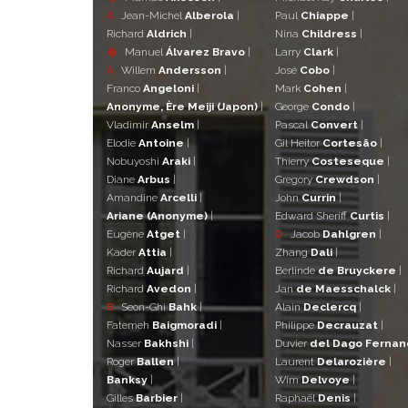
A
Jean-Michel
Alberola
|
Paul
Chiappe
|
Richard
Aldrich
|
Nina
Childress
|
�
Manuel
Álvarez Bravo
|
Larry
Clark
|
A
Willem
Andersson
|
José
Cobo
|
Franco
Angeloni
|
Mark
Cohen
|
Anonyme, Ère Meiji (Japon)
|
George
Condo
|
Vladimir
Anselm
|
Pascal
Convert
|
Elodie
Antoine
|
Gil Heitor
Cortesão
|
Nobuyoshi
Araki
|
Thierry
Costeseque
|
Diane
Arbus
|
Gregory
Crewdson
|
Amandine
Arcelli
|
John
Currin
|
Ariane (Anonyme)
|
Edward Sheriff
Curtis
|
Eugène
Atget
|
D
Jacob
Dahlgren
|
Kader
Attia
|
Zhang
Dali
|
Richard
Aujard
|
Berlinde
de Bruyckere
|
Richard
Avedon
|
Jan
de Maesschalck
|
B
Seon-Ghi
Bahk
|
Alain
Declercq
|
Fatemeh
Baigmoradi
|
Philippe
Decrauzat
|
Nasser
Bakhshi
|
Duvier
del Dago Ferna
Roger
Ballen
|
Laurent
Delarozière
|
Banksy
|
Wim
Delvoye
|
Gilles
Barbier
|
Raphaël
Denis
|