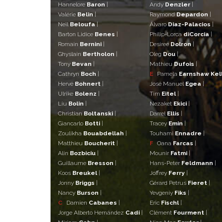
Hannelore
Baron
|
Andy
Denzler
|
Valérie
Belin
|
Raymond
Depardon
|
Neïl
Beloufa
|
Álvaro
Diaz-Palacios
|
Barton Lidice
Benes
|
Philip-Lorca
diCorcia
|
Romain
Bernini
|
Desiree
Dolron
|
Ghyslain
Bertholon
|
Oleg
Dou
|
Tony
Bevan
|
Mathieu
Dufois
|
Cathryn
Boch
|
E
Pamela
Earnshaw Kel
Hervé
Bohnert
|
José Manuel
Egea
|
Ulrike
Bolenz
|
Tim
Eitel
|
Liu
Bolin
|
Nezaket
Ekici
|
Christian
Boltanski
|
Darrel
Ellis
|
Giancarlo
Botti
|
Tracey
Emin
|
Zoulikha
Bouabdellah
|
Touhami
Ennadre
|
Matthieu
Boucherit
|
F
Oana
Farcas
|
Alin
Bozbiciu
|
Mounir
Fatmi
|
Guillaume
Bresson
|
Hans-Peter
Feldmann
|
Koos
Breukel
|
Joffrey
Ferry
|
Jonny
Briggs
|
Gérard Petrus
Fieret
|
Nancy
Burson
|
Yevgeniy
Fiks
|
C
Damien
Cabanes
|
Eric
Fischl
|
Jorge Alberto Hernández
Cadi
|
Clément
Fourment
|