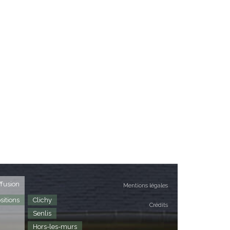
ffusion
Mentions légales
sitions
Clichy
Crédits
Senlis
Hors-les-murs