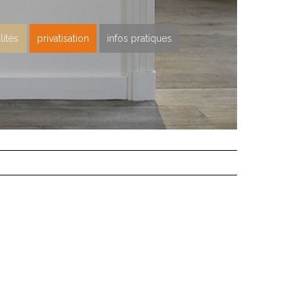
lités
privatisation
infos pratiques