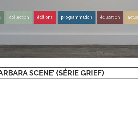
s
collection
éditions
programmation
éducation
actua
RBARA SCENE’ (SÉRIE GRIEF)