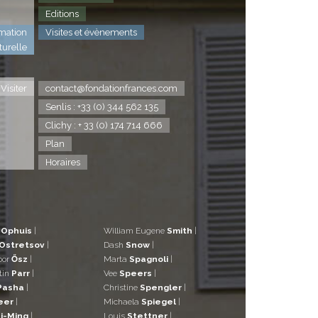
Editions
mation
Visites et évènements
turelle
Visiter
contact@fondationfrances.com
Senlis : +33 (0) 344 562 135
Clichy : + 33 (0) 174 714 666
Plan
Horaires
d
Ophuis
|
William Eugene
Smith
|
Ostretsov
|
Dash
Snow
|
bor
Ősz
|
Marta
Spagnoli
|
tin
Parr
|
Vee
Speers
|
Pasha
|
Christine
Spengler
|
eer
|
Michaela
Spiegel
|
i-Ming
|
Louis
Stettner
|