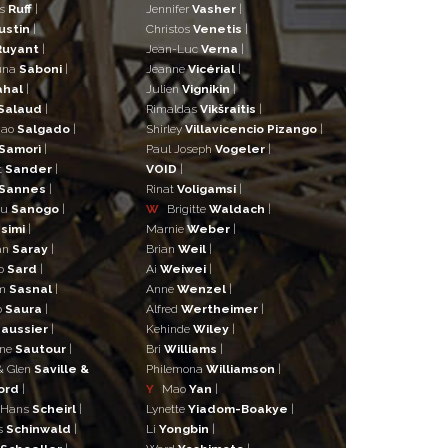
as
Ruff
|
Jennifer
Vasher
|
ustin
|
Christos
Venetis
|
Ruyant
|
Jean-Luc
Verna
|
una
Saboni
|
Jeanne
Vicérial
|
ahal
|
Julien
Vignikin
|
Salaud
|
Rimaldas
Vikšraitis
|
iao
Salgado
|
Shirley
Villavicencio Pizango
|
Samorì
|
Paul Joseph
Vogeler
|
t
Sander
|
VOID
|
Sannes
|
Rinat
Voligamsi
|
ou
Sanogo
|
W
Brigitte
Waldach
|
simi
|
Marnie
Weber
|
an
Saray
|
Brian
Weil
|
o
Sard
|
Ai
Weiwei
|
lm
Sasnal
|
Anne
Wenzel
|
o
Saura
|
Alfred
Wertheimer
|
aussier
|
Kehinde
Wiley
|
ane
Sautour
|
Bri
Williams
|
& Glen
Saville &
Philemona
Williamson
|
ord
|
Y
Mao
Yan
|
 Hans
Scheirl
|
Lynette
Yiadom-Boakye
|
s
Schinwald
|
Li
Yongbin
|