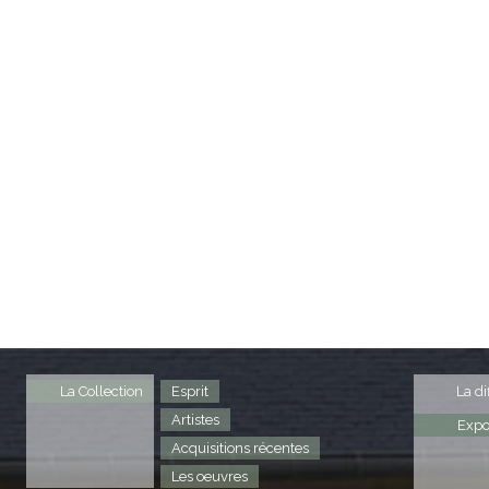
La Collection
Esprit
La di
Artistes
Expo
Acquisitions récentes
Les oeuvres