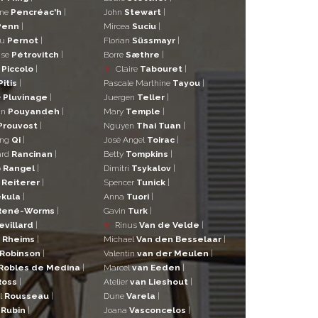
ane
Pencréac'h
|
John
Stewart
|
Penn
|
Mircea
Suciu
|
eu
Pernot
|
Florian
Süssmayr
|
ise
Pétrovitch
|
Borre
Sæthre
|
o
Piccolo
|
T
Claire
Tabouret
|
Pitis
|
Pascale Marthine
Tayou
|
e
Pluvinage
|
Juergen
Teller
|
in
Pouyandeh
|
Mary
Temple
|
Prouvost
|
Nguyen
Thai Tuan
|
ng
Qi
|
José Angel
Toirac
|
ard
Rancinan
|
Betty
Tompkins
|
o
Rangel
|
Dimitri
Tsykalov
|
r
Reiterer
|
Spencer
Tunick
|
kula
|
Anna
Tuori
|
René-Worms
|
Gavin
Turk
|
evillard
|
V
Rinus
Van de Velde
|
a
Rheims
|
Michael
Van den Besselaar
|
Robinson
|
Valentin
van der Meulen
|
Robles de Medina
|
Marcel
van Eeden
|
Ross
|
Atelier
van Lieshout
|
l
Rousseau
|
Dune
Varela
|
n
Rubin
|
Joana
Vasconcelos
|