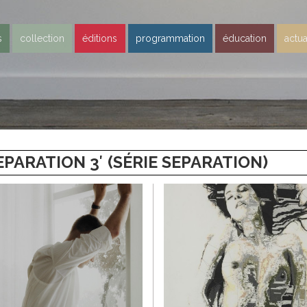
s
collection
éditions
programmation
éducation
actua
PARATION 3′ (SÉRIE SEPARATION)