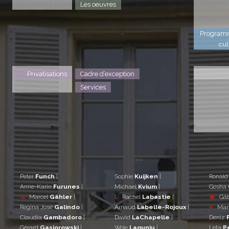
Les oeuvres
Program
cul
Privatisations
Cadre d’exception
Services
Peter
Funch
|
Sophie
Kuijken
|
Ronal
Anne-Karin
Furunes
|
Michael
Kvium
|
Gosha
G
Marcel
Gähler
|
L
Rachel
Labastie
|
�
Gá
Regina José
Galindo
|
Arnaud
Labelle-Rojoux
|
P
Mar
Claudia
Gambadoro
|
David
LaChapelle
|
Deniz
Gérard
Gasiorowski
|
Wole
Lagunju
|
Leta
P