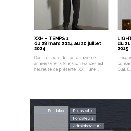
XXH – TEMPS 1
LIGH
du 28 mars 2024 au 20 juillet
du 21
2024
2015
Dans le cadre de son quinzième
L'expo
anniversaire, la fondation Francès est
consacr
heureuse de présenter XXH, une …
Olaf. E
Fondation
Philosophie
Fondateurs
Administrateurs