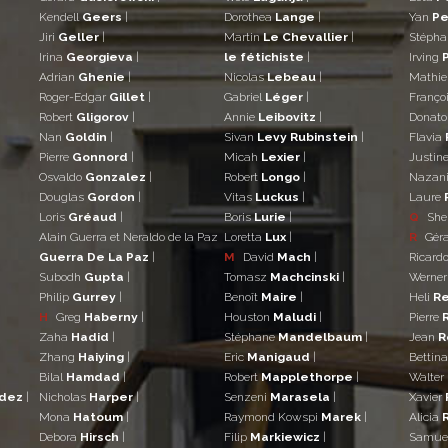
Kendell
Geers
|
Dorothea
Lange
|
Yan
Pe
Jiri
Geller
|
Martin
Le Chevallier
|
Stéph
Irina
Georgieva
|
le fétichiste
|
Irving
Adrian
Ghenie
|
Nicolas
Lebeau
|
Mathi
Roger-Edgar
Gillet
|
Gabriel
Léger
|
Franço
Robert
Gligorov
|
Annie
Leibovitz
|
Donat
Nan
Goldin
|
Sivan
Levy Rubinstein
|
Flavia
Pierre
Gonnord
|
Micah
Lexier
|
Justin
Osvaldo
Gonzalez
|
Robert
Longo
|
Nazan
Douglas
Gordon
|
Vitas
Luckus
|
Laure
Loris
Gréaud
|
Boris
Lurie
|
Q
She
Alain Guerra et Neraldo de la Paz
Loretta
Lux
|
R
Gér
Guerra De La Paz
|
M
David
Mach
|
Ricard
Subodh
Gupta
|
Tomasz
Machcinski
|
Werne
Philip
Gurrey
|
Benoît
Maire
|
Heli
Re
H
Greg
Haberny
|
Houston
Maludi
|
Pierre
Zaha
Hadid
|
Stéphane
Mandelbaum
|
Jean
R
Zhang
Haiying
|
Eric
Manigaud
|
Bettin
Bilal
Hamdad
|
Robert
Mapplethorpe
|
Walter
ndez
|
Nicholas
Harper
|
Senzeni
Marasela
|
Xavier
Mona
Hatoum
|
Raymond Kowspi
Marek
|
Alicia
Debora
Hirsch
|
Filip
Markiewicz
|
Samue