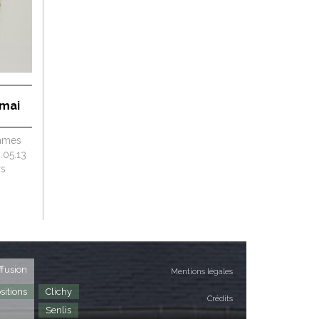
 mai
emmes
6.05.13
rs
ffusion
Mentions légales
sitions
Clichy
Crédits
Senlis