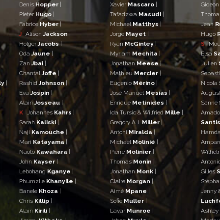
Denis
Hopper
|
Xavier
Mascaro
|
Gideo
Pieter
Hugo
|
Tafadzwa
Masudi
|
Thom
Fabrice
Hyber
|
Michael
Matthys
|
Jean
R
J
Alison
Jackson
|
Jorge
Mayet
|
Hugo
Holger
Jacobs
|
Ryan
McGinley
|
S
Mo
Oda
Jaune
|
Myriam
Mechita
|
Elsa
S
Zan
Jbai
|
Jonathan
Meese
|
Julien
Chantal
Joffe
|
Mathieu
Mercier
|
Sebast
ly
|
Rashid
Johnson
|
Eugenio
Mérino
|
Nicola
Eva
Jospin
|
José Manuel
Mesías
|
Augus
Alain
Josseau
|
Enrique
Metinides
|
Sanne
K
Johannes
Kahrs
|
Ida Tursic & Wilfried
Mille
|
Amad
Sarah
Kaliski
|
Gregory A.J.
Miller
|
Santis
Naji
Kamouche
|
Antoni
Miralda
|
Hamd
Mari
Katayama
|
Michaël
Molinié
|
Ampar
Naoto
Kawahara
|
Pierre
Molinier
|
Wilhe
John
Kayser
|
Thomas
Monin
|
Antoni
Lebohang
Kganye
|
Jonathan
Monk
|
Gilles
S
Phumzile
Khanyile
|
Claire
Morgan
|
Stéph
Banele
Khoza
|
Aimé
Mpane
|
Jenny 
Chris
Killip
|
Sofie
Muller
|
Luchf
Alain
Kirili
|
Lavar
Munroe
|
Ashley