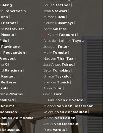
i-Ming
|
Louis
Stettner
|
ane
Pencréac'h
|
John
Stewart
|
Penn
|
Mircea
Suciu
|
eu
Pernot
|
Florian
Süssmayr
|
ise
Pétrovitch
|
Borre
Sæthre
|
o
Piccolo
|
T
Claire
Tabouret
|
Pitis
|
Pascale Marthine
Tayou
|
e
Pluvinage
|
Juergen
Teller
|
in
Pouyandeh
|
Mary
Temple
|
Prouvost
|
Nguyen
Thai Tuan
|
ng
Qi
|
José Angel
Toirac
|
ard
Rancinan
|
Betty
Tompkins
|
o
Rangel
|
Dimitri
Tsykalov
|
r
Reiterer
|
Spencer
Tunick
|
kula
|
Anna
Tuori
|
René-Worms
|
Gavin
Turk
|
evillard
|
V
Rinus
Van de Velde
|
a
Rheims
|
Michael
Van den Besselaar
|
Robinson
|
Valentin
van der Meulen
|
Robles de Medina
|
Marcel
van Eeden
|
Ross
|
Atelier
van Lieshout
|
l
Rousseau
|
Dune
Varela
|