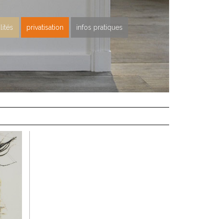
lités
privatisation
infos pratiques