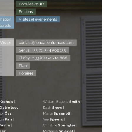
Hors-les-murs
Editions
mation
Visites et évènements
turelle
Visiter
contact@fondationfrances.com
Senlis : +33 (0) 344 562 135
Clichy : + 33 (0) 174 714 666
Plan
Horaires
d
Ophuis
|
William Eugene
Smith
|
Ostretsov
|
Dash
Snow
|
bor
Ősz
|
Marta
Spagnoli
|
tin
Parr
|
Vee
Speers
|
Pasha
|
Christine
Spengler
|
eer
|
Michaela
Spiegel
|