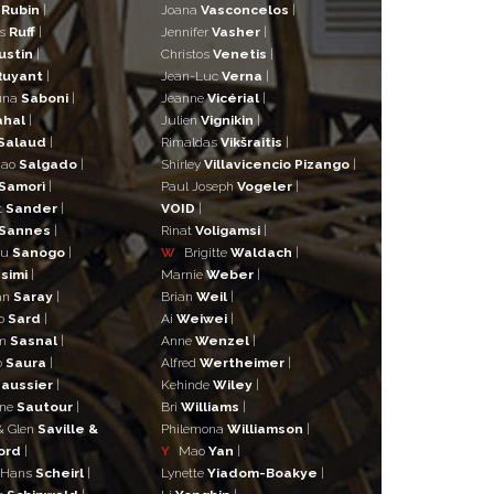
n
Rubin
|
Joana
Vasconcelos
|
as
Ruff
|
Jennifer
Vasher
|
ustin
|
Christos
Venetis
|
Ruyant
|
Jean-Luc
Verna
|
una
Saboni
|
Jeanne
Vicérial
|
ahal
|
Julien
Vignikin
|
Salaud
|
Rimaldas
Vikšraitis
|
iao
Salgado
|
Shirley
Villavicencio Pizango
|
Samorì
|
Paul Joseph
Vogeler
|
t
Sander
|
VOID
|
Sannes
|
Rinat
Voligamsi
|
ou
Sanogo
|
W
Brigitte
Waldach
|
simi
|
Marnie
Weber
|
an
Saray
|
Brian
Weil
|
o
Sard
|
Ai
Weiwei
|
lm
Sasnal
|
Anne
Wenzel
|
o
Saura
|
Alfred
Wertheimer
|
aussier
|
Kehinde
Wiley
|
ane
Sautour
|
Bri
Williams
|
& Glen
Saville &
Philemona
Williamson
|
ord
|
Y
Mao
Yan
|
 Hans
Scheirl
|
Lynette
Yiadom-Boakye
|