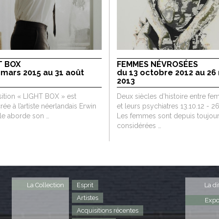
T BOX
FEMMES NÉVROSÉES
 mars 2015 au 31 août
du 13 octobre 2012 au 26
2013
sition « LIGHT BOX » est
Deux siècles d’histoire entre f
ée à l’artiste néerlandais Erwin
et leurs psychiatres 13.10.12 - 2
lle aborde son …
Les femmes sont depuis toujou
considérées …
La Collection
Esprit
La di
Artistes
Expo
Acquisitions récentes