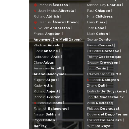
�
Markus
Åkesson
|
Michael Ray
Charles
|
A
Jean-Michel
Alberola
|
Paul
Chiappe
|
Richard
Aldrich
|
Nina
Childress
|
�
Manuel
Álvarez Bravo
|
Larry
Clark
|
A
Willem
Andersson
|
José
Cobo
|
Franco
Angeloni
|
Mark
Cohen
|
Anonyme, Ère Meiji (Japon)
|
George
Condo
|
Vladimir
Anselm
|
Pascal
Convert
|
Elodie
Antoine
|
Gil Heitor
Cortesão
|
Nobuyoshi
Araki
|
Thierry
Costeseque
|
Diane
Arbus
|
Gregory
Crewdson
|
Amandine
Arcelli
|
John
Currin
|
Ariane (Anonyme)
|
Edward Sheriff
Curtis
|
Eugène
Atget
|
D
Jacob
Dahlgren
|
Kader
Attia
|
Zhang
Dali
|
Richard
Aujard
|
Berlinde
de Bruyckere
|
Richard
Avedon
|
Jan
de Maesschalck
|
B
Seon-Ghi
Bahk
|
Alain
Declercq
|
Fatemeh
Baigmoradi
|
Philippe
Decrauzat
|
Nasser
Bakhshi
|
Duvier
del Dago Ferna
Roger
Ballen
|
Laurent
Delarozière
|
Banksy
|
Wim
Delvoye
|