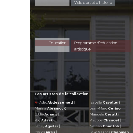
Ville d’art et d’histoire
Éducation
Programme d’éducation
artistique
Les artistes de la collection
A
Adel
Abdessemed
|
Isabelle
Cavalleri
|
Marina
Abramović
|
Jean-Marc
Cerino
|
Eddie
Adams
|
Manuele
Cerutti
|
Roy
Adzak
|
Philippe
Chancel
|
Farley
Aguilar
|
Nathan
Chantob
|
Carlos
Aires
|
Jake & Dinos
Chapman
|