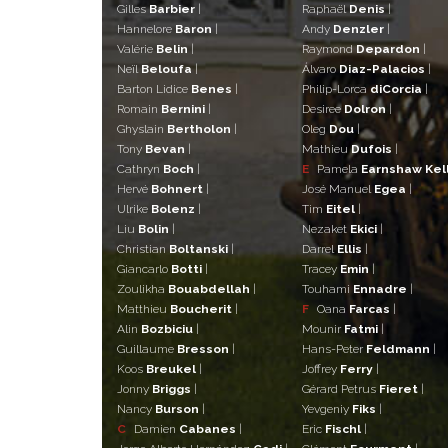
Gilles
Barbier
|
Raphaël
Denis
|
Hannelore
Baron
|
Andy
Denzler
|
Valérie
Belin
|
Raymond
Depardon
|
Neïl
Beloufa
|
Álvaro
Diaz-Palacios
|
Barton Lidice
Benes
|
Philip-Lorca
diCorcia
|
Romain
Bernini
|
Desiree
Dolron
|
Ghyslain
Bertholon
|
Oleg
Dou
|
Tony
Bevan
|
Mathieu
Dufois
|
Cathryn
Boch
|
E
Pamela
Earnshaw Kel
Hervé
Bohnert
|
José Manuel
Egea
|
Ulrike
Bolenz
|
Tim
Eitel
|
Liu
Bolin
|
Nezaket
Ekici
|
Christian
Boltanski
|
Darrel
Ellis
|
Giancarlo
Botti
|
Tracey
Emin
|
Zoulikha
Bouabdellah
|
Touhami
Ennadre
|
Matthieu
Boucherit
|
F
Oana
Farcas
|
Alin
Bozbiciu
|
Mounir
Fatmi
|
Guillaume
Bresson
|
Hans-Peter
Feldmann
|
Koos
Breukel
|
Joffrey
Ferry
|
Jonny
Briggs
|
Gérard Petrus
Fieret
|
Nancy
Burson
|
Yevgeniy
Fiks
|
C
Damien
Cabanes
|
Eric
Fischl
|