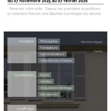
du 07 novembre 2025 au 07 février 2026
Réservez votre visite Depuis ses premières acquisitions,
la collection Francès s’est attachée à privilégier les œuvres
…
Fondation
Philosophie
Mentions légales
Fondateurs
Crédits
Administrateurs
Ville d’art et d’histoire
La Collection
Esprit
Artistes
Acquisitions récentes
Les oeuvres
La diffusion