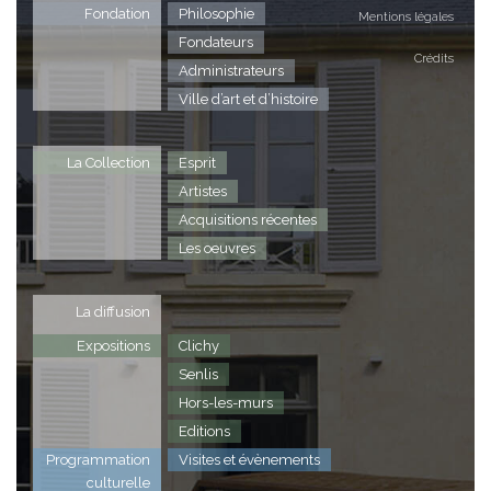
Fondation
Philosophie
Mentions légales
Fondateurs
Crédits
Administrateurs
Ville d’art et d’histoire
La Collection
Esprit
Artistes
Acquisitions récentes
Les oeuvres
La diffusion
Expositions
Clichy
Senlis
Hors-les-murs
Editions
Programmation
Visites et évènements
culturelle