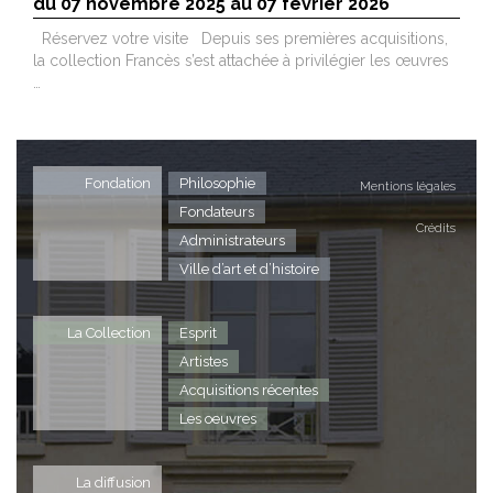
du 07 novembre 2025 au 07 février 2026
Réservez votre visite Depuis ses premières acquisitions,
la collection Francès s’est attachée à privilégier les œuvres
…
Fondation
Philosophie
Mentions légales
Fondateurs
Crédits
Administrateurs
Ville d’art et d’histoire
La Collection
Esprit
Artistes
Acquisitions récentes
Les oeuvres
La diffusion