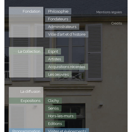
Fondation
Philosophie
Mentions légales
Fondateurs
Crédits
Administrateurs
Ville d’art et d’histoire
La Collection
Esprit
Artistes
Acquisitions récentes
Les oeuvres
La diffusion
Expositions
Clichy
Senlis
Hors-les-murs
Editions
Programmation
Visites et évènements