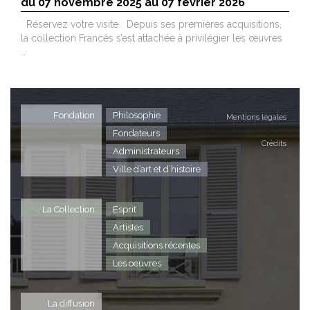
du 07 novembre 2025 au 07 février 2026
Réservez votre visite Depuis ses premières acquisitions,
la collection Francès s’est attachée à privilégier les œuvres
…
Fondation
Philosophie
Mentions légales
Fondateurs
Crédits
Administrateurs
Ville d’art et d’histoire
La Collection
Esprit
Artistes
Acquisitions récentes
Les oeuvres
La diffusion